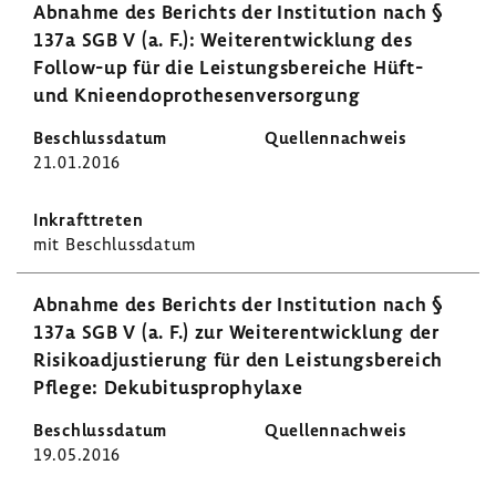
Abnahme des Berichts der Insti­tu­tion nach §
137a SGB V (a. F.): Weiter­ent­wick­lung des
Follow-​up für die Leis­tungs­be­reiche Hüft-
und Knie­en­do­pro­the­sen­ver­sor­gung
21.01.2016
mit Beschluss­datum
Abnahme des Berichts der Insti­tu­tion nach §
137a SGB V (a. F.) zur Weiter­ent­wick­lung der
Risi­ko­ad­jus­tie­rung für den Leis­tungs­be­reich
Pflege: Deku­bi­tu­s­pro­phy­laxe
19.05.2016