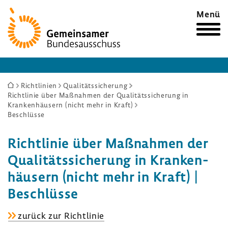
Zur
Menü
Startseite
Sie
Richtlinien
Qualitätssicherung
Richtlinie über Maßnahmen der Qualitätssicherung in
sind
Krankenhäusern (nicht mehr in Kraft)
hier:
Beschlüsse
Richt­linie über Maßnahmen der
Quali­täts­si­che­rung in Kran­ken­
häu­sern (nicht mehr in Kraft) |
Beschlüsse
Richt­
zurück zur Richt­linie
linie