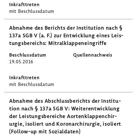
mit Beschluss­datum
Abnahme des Berichts der Insti­tu­tion nach §
137a SGB V (a. F.) zur Entwick­lung eines Leis­
tungs­be­reichs: Mitral­klap­pen­ein­griffe
19.05.2016
mit Beschluss­datum
Abnahme des Abschluss­be­richts der Insti­tu­
tion nach § 137a SGB V: Weiter­ent­wick­lung
der Leis­tungs­be­reiche Aorten­klap­pen­chir­
urgie, isoliert und Koro­nar­chir­urgie, isoliert
(Follow-​up mit Sozi­al­daten)