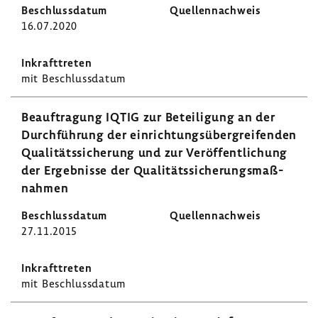
16.07.2020
mit Beschluss­datum
Beauf­tra­gung IQTIG zur Betei­li­gung an der
Durch­füh­rung der einrich­tungs­über­grei­fenden
Quali­täts­si­che­rung und zur Veröf­fent­li­chung
der Ergeb­nisse der Quali­täts­si­che­rungs­maß­
nahmen
27.11.2015
mit Beschluss­datum