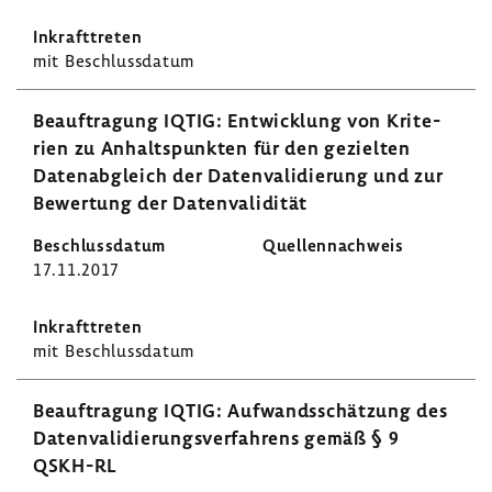
mit Beschluss­datum
Beauf­tra­gung IQTIG: Entwick­lung von Krite­
rien zu Anhalts­punkten für den gezielten
Daten­ab­gleich der Daten­va­li­die­rung und zur
Bewer­tung der Daten­va­li­dität
17.11.2017
mit Beschluss­datum
Beauf­tra­gung IQTIG: Aufwands­schät­zung des
Daten­va­li­die­rungs­ver­fah­rens gemäß § 9
QSKH-RL