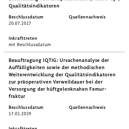
Quali­täts­in­di­ka­toren
20.07.2017
mit Beschluss­datum
Beauf­tra­gung IQTIG: Ursa­chen­ana­lyse der
Auffäl­lig­keiten sowie der metho­di­schen
Weiter­ent­wick­lung der Quali­täts­in­di­ka­toren
zur präope­ra­tiven Verweil­dauer bei der
Versor­gung der hüft­ge­lenk­nahen Femur­
fraktur
17.01.2019