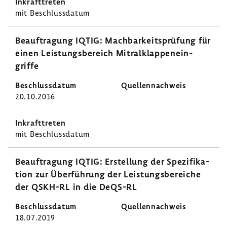
mit Beschluss­datum
Beauf­tra­gung IQTIG: Mach­bar­keits­prü­fung für
einen Leis­tungs­be­reich Mitral­klap­pen­ein­
griffe
20.10.2016
mit Beschluss­datum
Beauf­tra­gung IQTIG: Erstel­lung der Spezi­fi­ka­
tion zur Über­füh­rung der Leis­tungs­be­reiche
der QSKH-RL in die DeQS-RL
18.07.2019