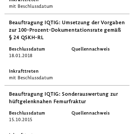
mit Beschluss­datum
Beauf­tra­gung IQTIG: Umset­zung der Vorgaben
zur 100-​Prozent-Dokumentationsrate gemäß
§ 24 QSKH-RL
18.01.2018
mit Beschluss­datum
Beauf­tra­gung IQTIG: Sonder­aus­wer­tung zur
hüft­ge­lenk­nahen Femur­fraktur
15.10.2015