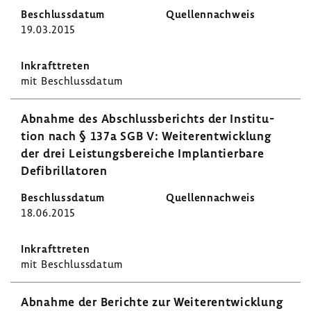
19.03.2015
mit Beschluss­datum
Abnahme des Abschluss­be­richts der Insti­tu­
tion nach § 137a SGB V: Weiter­ent­wick­lung
der drei Leis­tungs­be­reiche Implan­tier­bare
Defi­bril­la­toren
18.06.2015
mit Beschluss­datum
Abnahme der Berichte zur Weiter­ent­wick­lung