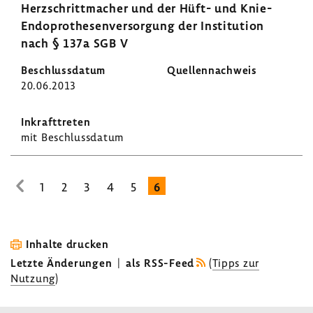
Herz­schritt­ma­cher und der Hüft- und Knie-​
Endoprothesenversorgung der Insti­tu­tion
nach § 137a SGB V
20.06.2013
mit Beschluss­datum
1
2
3
4
5
6
zur
vorhe­
rigen
Seite
Inhalte drucken
Letzte Änderungen
|
als RSS-Feed
(
Tipps zur
Nutzung
)