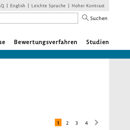
AQ
English
Leichte Sprache
Hoher Kontrast
Suchen
se
Bewer­tungs­ver­fahren
Studien
1
2
3
4
zur