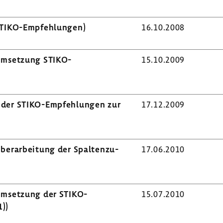
STIKO-​Empfehlungen)
16.10.2008
mset­zung STIKO-​
15.10.2009
 der STIKO-​Empfehlungen zur
17.12.2009
r­ar­bei­tung der Spal­ten­zu­
17.06.2010
mset­zung der STIKO-​
15.07.2010
))