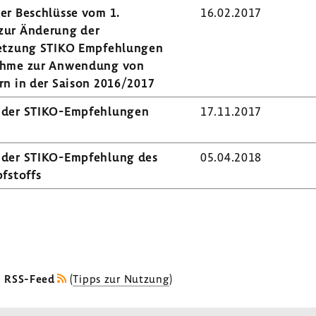
der Beschlüsse vom 1.
16.02.2017
ur Ände­rung der
et­zung STIKO Empfeh­lungen
ahme zur Anwen­dung von
rn in der Saison 2016/2017
g der STIKO-​Empfehlungen
17.11.2017
 der STIKO-​Empfehlung des
05.04.2018
f­stoffs
s RSS-Feed
(
Tipps zur Nutzung
)