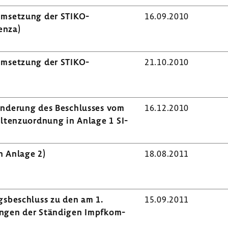
mset­zung der STIKO-​
16.09.2010
enza)
mset­zung der STIKO-​
21.10.2010
Ände­rung des Beschlusses vom
16.12.2010
l­ten­zu­ord­nung in Anlage 1 SI-
n Anlage 2)
18.08.2011
gs­be­schluss zu den am 1.
15.09.2011
ungen der Stän­digen Impf­kom­