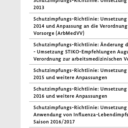
Schutzimpfungs-​Richtlinie: Umset­zun
2013
Schutzimpfungs-​Richtlinie: Umset­zun
2014 und Anpas­sung an die Verord­nung zu
Vorsorge (ArbMedVV)
Schutzimpfungs-​Richtlinie: Ände­rung 
- Umset­zung STIKO-​Empfehlungen Augu
Verord­nung zur arbeits­me­di­zi­ni­sche
Schutzimpfungs-​Richtlinie: Umset­zun
2015 und weitere Anpas­sungen
Schutzimpfungs-​Richtlinie: Umset­zun
2016 und weitere Anpas­sungen
Schutzimpfungs-​Richtlinie: Umset­zung
Anwen­dung von Influenza-​Lebendimpfs
Saison 2016/2017