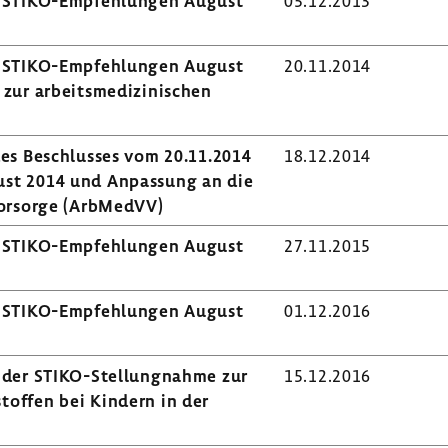
g STIKO-​Empfehlungen August
05.12.2013
g STIKO-​Empfehlungen August
20.11.2014
r arbeits­me­di­zi­ni­schen
des Beschlusses vom 20.11.2014
18.12.2014
st 2014 und Anpas­sung an die
n Vorsorge (ArbMedVV)
g STIKO-​Empfehlungen August
27.11.2015
g STIKO-​Empfehlungen August
01.12.2016
 der STIKO-​Stellungnahme zur
15.12.2016
toffen bei Kindern in der