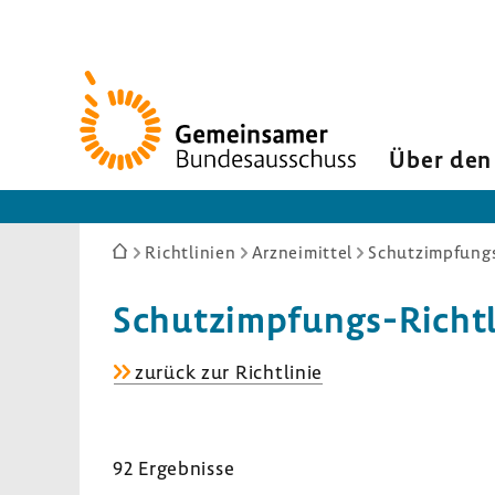
Zur
Startseite
Über den
Sie
Richtlinien
Arzneimittel
Schutzimpfungs
sind
hier:
Schutzimpfungs-​Richtl
Schutzimpfungs-​
zurück zur Richt­linie
Richtlinie
92 Ergeb­nisse