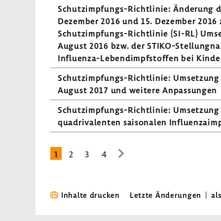
Schutzimpfungs-​Richtlinie: Ände­rung 
Dezember 2016 und 15. Dezember 2016 z
Schutzimpfungs-​Richtlinie (SI-RL) Ums
August 2016 bzw. der STIKO-​Stellungn
Influenza-​Lebendimpfstoffen bei Kinde
Schutzimpfungs-​Richtlinie: Umset­zun
August 2017 und weitere Anpas­sungen
Schutzimpfungs-​Richtlinie: Umset­zung
quad­ri­va­lenten saiso­nalen Influ­en­zaimp
1
2
3
4
zur
nächsten
Seite
Inhalte drucken
Letzte Änderungen
|
al