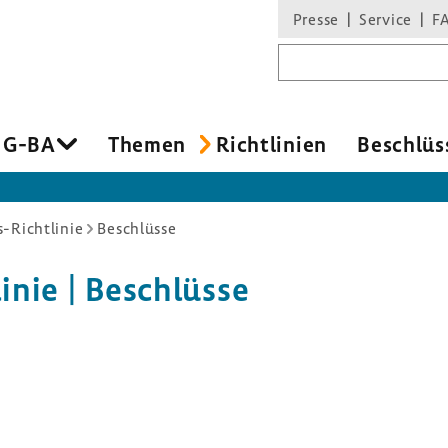
Presse
Service
F
Suchbegriff
 G-BA
Themen
Richt­li­nien
Beschlüs
-Richtlinie
Beschlüsse
inie | Beschlüsse