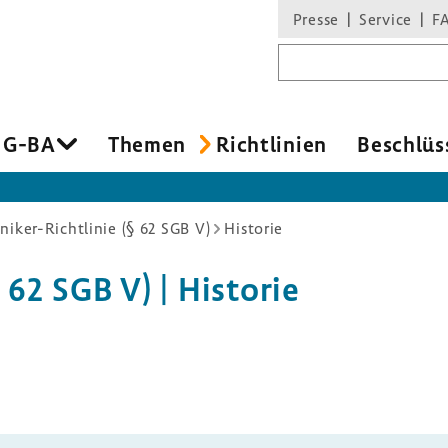
Presse
Service
F
Suchbegriff
 G-BA
Themen
Richt­li­nien
Beschlüs
niker-Richtlinie (§ 62 SGB V)
Historie
 62 SGB V) | Historie