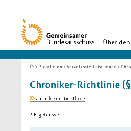
Zur
Startseite
Über den
Sie
Richtlinien
Veranlasste Leistungen
Chro
sind
hier:
Chroniker-​Richtlinie (§
Chroniker-​
zurück zur Richt­linie
Richtlinie
(§
7 Ergeb­nisse
62
SGB