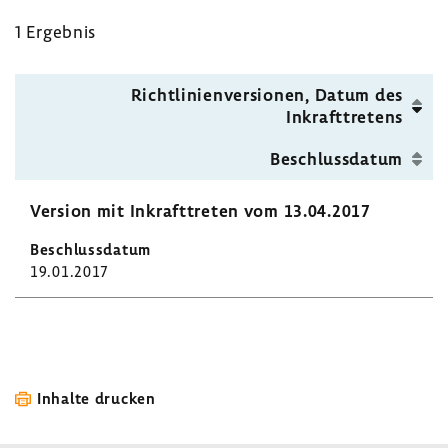
Stamm­
1 Ergebnis
zell­
trans­
plan­
Richt­li­ni­en­ver­sionen, Datum des
ta­
Inkraft­tre­tens
tion
Beschluss­datum
bei
Multi­
Version mit Inkraft­treten vom 13.04.2017
plem
Myelom
19.01.2017
Inhalte drucken