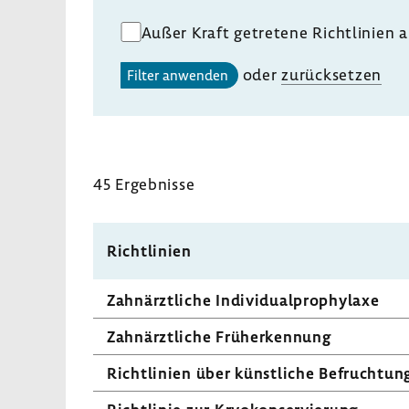
Außer Kraft getretene Richtlinien 
oder
zurück­setzen
Filter anwenden
45 Ergeb­nisse
Richt­li­nien
Zahn­ärzt­liche Indi­vi­du­al­pro­phy­laxe
Zahn­ärzt­liche Früh­erken­nung
Richt­li­nien über künst­liche Befruch­tun