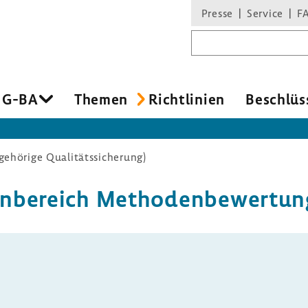
Presse
Service
F
Suchbegriff
 G-BA
Themen
Richt­li­nien
Beschlüs
ehörige Qualitätssicherung)
n­be­reich Metho­den­be­wer­tu