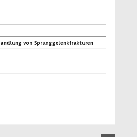
nd­lung von Sprung­ge­lenk­frak­turen