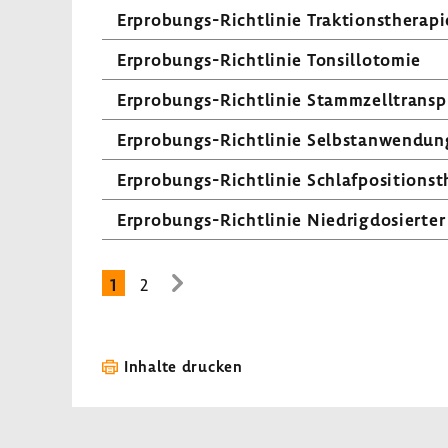
Erprobungs-​Richtlinie Trak­ti­ons­the­rap
Erprobungs-​Richtlinie Tonsil­lo­tomie
Erprobungs-​Richtlinie Stamm­zell­trans­
Erprobungs-​Richtlinie Selbst­an­wen­du
Erprobungs-​Richtlinie Schlaf­po­si­ti­ons­t
Erprobungs-​Richtlinie Nied­rig­do­sierter
1
2
zur
nächsten
Seite
Inhalte drucken