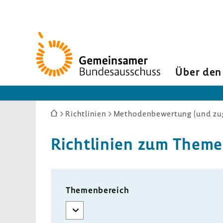
Zur
Startseite
Über den
Sie
Richtlinien
Methodenbewertung (und zug
sind
hier:
Richt­li­nien zum Theme
Themenbereich