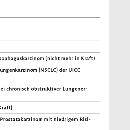
Ösopha­gus­kar­zinom (nicht mehr in Kraft)
m Lungen­kar­zinom (NSCLC) der UICC
bei chro­nisch obstruk­tiver Lungen­er­
Kraft)
 Prostata­kar­zinom mit nied­rigem Risi­