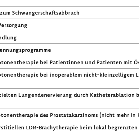
d zum Schwan­ger­schafts­ab­bruch
Versor­gung
nd­lung
erken­nungs­pro­gramme
oto­nen­the­rapie bei Pati­en­tinnen und Pati­enten mit 
oto­nen­the­rapie bei inope­ra­blem nicht-​kleinzellige
zielten Lungen­de­ner­vie­rung durch Kathe­terab­la­tion 
to­nen­the­rapie des Prostata­kar­zi­noms (nicht mehr in 
­s­ti­ti­ellen LDR-​Brachytherapie beim lokal begrenzten