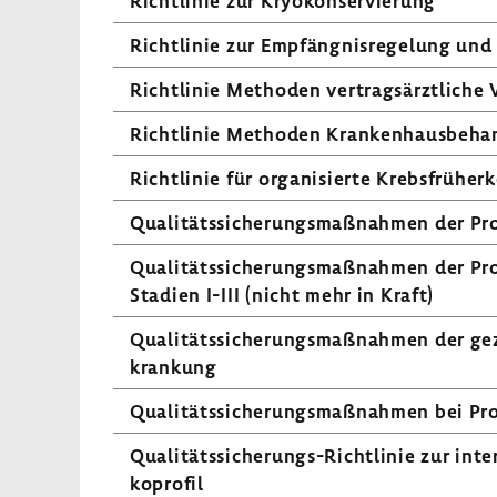
Richt­linie zur Kryo­kon­ser­vie­rung
Richt­linie zur Empfäng­nis­re­ge­lung un
Richt­linie Methoden vertrags­ärzt­liche 
Richt­linie Methoden Kran­ken­haus­be­ha
Richt­linie für orga­ni­sierte Krebs­früh­
Quali­täts­si­che­rungs­maß­nahmen der Pr
Quali­täts­si­che­rungs­maß­nahmen der Pr
Stadien I-III (nicht mehr in Kraft)
Quali­täts­si­che­rungs­maß­nahmen der ge
kran­kung
Quali­täts­si­che­rungs­maß­nahmen bei Pro
Qualitätssicherungs-​Richtlinie zur inter
ko­profil