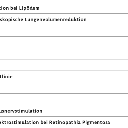
­tion bei Lipödem
ko­pi­sche Lungen­vo­lu­men­re­duk­tion
linie
­nerv­sti­mu­la­tion
k­tro­sti­mu­la­tion bei Reti­no­pa­thia Pigmentosa