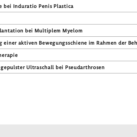
ie bei Indu­ratio Penis Plastica
plan­ta­tion bei Multi­plem Myelom
ng einer aktiven Bewe­gungs­schiene im Rahmen der Beha
he­rapie
 gepulster Ultra­schall bei Pseu­dar­throsen