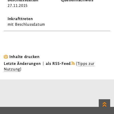
27.11.2015
mit Beschluss­datum
Inhalte drucken
Letzte Änderungen
|
als RSS-Feed
(
Tipps zur
Nutzung
)
Zum
Seite