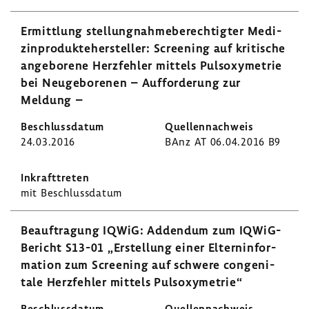
Ermitt­lung stel­lung­nah­me­be­rech­tigter Medi­
zin­pro­dukte­her­steller: Scree­ning auf kriti­sche
ange­bo­rene Herz­fehler mittels Puls­oxy­me­trie
bei Neuge­bo­renen – Auffor­de­rung zur
Meldung –
24.03.2016
BAnz AT 06.04.2016 B9
mit Beschluss­datum
Beauf­tra­gung IQWiG: Addendum zum IQWiG-​
Bericht S13-01 „Erstel­lung einer Eltern­in­for­
ma­tion zum Scree­ning auf schwere conge­ni­
tale Herz­fehler mittels Puls­oxy­me­trie“