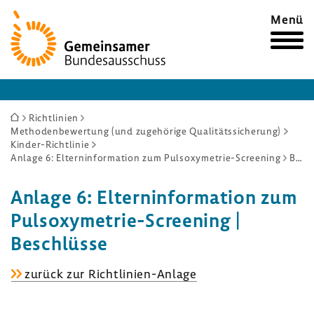
Zur
Menü
Startseite
Sie
Richtlinien
Methodenbewertung (und zugehörige Qualitätssicherung)
sind
Kinder-Richtlinie
hier:
Anlage 6: Elterninformation zum Pulsoxymetrie-Screening
Beschlüsse
Anlage 6: Eltern­in­for­ma­tion zum
Pulsoxymetrie-​Screening |
Beschlüsse
Anlage
zurück zur Richtlinien-​Anlage
6:
Eltern­