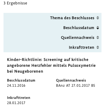
3 Ergeb­nisse
in­
for­
ma­
Thema des Beschlusses
tion
zum
Beschluss­datum
Pulsoxymetrie-​
Quel­len­nach­weis
Screening
Inkraft­treten
Kinder-​Richtlinie: Scree­ning auf kriti­sche
ange­bo­rene Herz­fehler mittels Puls­oxy­me­trie
bei Neuge­bo­renen
24.11.2016
BAnz AT 27.01.2017 B5
28.01.2017