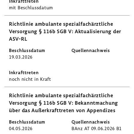
mit Beschluss­datum
Richt­linie ambu­lante spezi­al­fach­ärzt­liche
Versor­gung § 116b SGB V: Aktua­li­sie­rung der
ASV-RL
19.03.2026
noch nicht in Kraft
Richt­linie ambu­lante spezi­al­fach­ärzt­liche
Versor­gung § 116b SGB V: Bekannt­ma­chung
über das Außer­kraft­treten von Appen­dizes
04.05.2026
BAnz AT 09.06.2026 B1