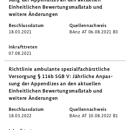
Einheit­li­chen Bewer­tungs­maß­stab und
weitere Ände­rungen
18.03.2021
BAnz AT 06.08.2021 B3
07.08.2021
Richt­linie ambu­lante spezi­al­fach­ärzt­liche
Versor­gung § 116b SGB V: Jähr­liche Anpas­
sung der Appen­dizes an den aktu­ellen
Einheit­li­chen Bewer­tungs­maß­stab und
weitere Ände­rungen
18.03.2022
BAnz AT 10.08.2022 B1