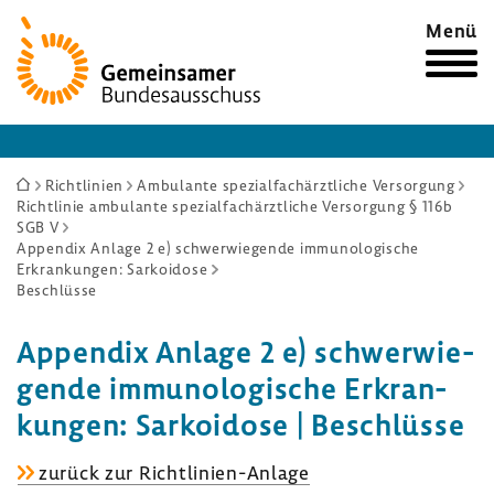
Zur
Menü
Startseite
Sie
Richtlinien
Ambulante spezialfachärztliche Versorgung
Richtlinie ambulante spezialfachärztliche Versorgung § 116b
sind
SGB V
hier:
Appendix Anlage 2 e) schwerwiegende immunologische
Erkrankungen: Sarkoidose
Beschlüsse
Appendix Anlage 2 e) schwer­wie­
gende immu­no­lo­gi­sche Erkran­
kungen: Sarko­idose | Beschlüsse
Appendix
zurück zur Richtlinien-​Anlage