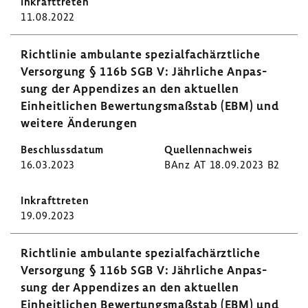
11.08.2022
Richt­linie ambu­lante spezi­al­fach­ärzt­liche
Versor­gung § 116b SGB V: Jähr­liche Anpas­
sung der Appen­dizes an den aktu­ellen
Einheit­li­chen Bewer­tungs­maß­stab (EBM) und
weitere Ände­rungen
16.03.2023
BAnz AT 18.09.2023 B2
19.09.2023
Richt­linie ambu­lante spezi­al­fach­ärzt­liche
Versor­gung § 116b SGB V: Jähr­liche Anpas­
sung der Appen­dizes an den aktu­ellen
Einheit­li­chen Bewer­tungs­maß­stab (EBM) und