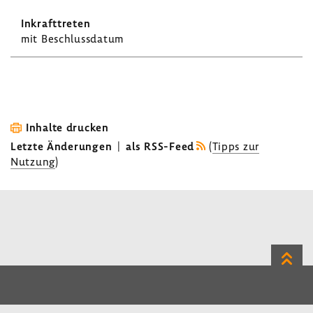
mit Beschluss­datum
Inhalte drucken
Letzte Änderungen
|
als RSS-Feed
(
Tipps zur
Nutzung
)
Zum
Seite
LinkedIn
Instagram
Bluesky