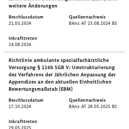
weitere Ände­rungen
21.03.2024
BAnz AT 23.08.2024 B3
24.08.2024
Richt­linie ambu­lante spezi­al­fach­ärzt­liche
Versor­gung § 116b SGB V: Umstruk­tu­rie­rung
des Verfah­rens der Jähr­li­chen Anpas­sung der
Appen­dizes an den aktu­ellen Einheit­li­chen
Bewer­tungs­maß­stab (EBM)
17.10.2024
BAnz AT 28.05.2025 B1
29.05.2025