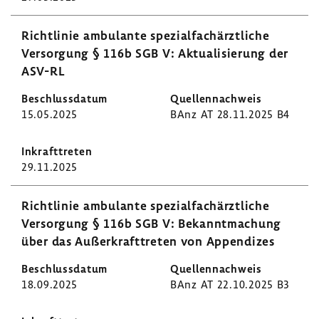
Richt­linie ambu­lante spezi­al­fach­ärzt­liche
Versor­gung § 116b SGB V: Aktua­li­sie­rung der
ASV-RL
15.05.2025
BAnz AT 28.11.2025 B4
29.11.2025
Richt­linie ambu­lante spezi­al­fach­ärzt­liche
Versor­gung § 116b SGB V: Bekannt­ma­chung
über das Außer­kraft­treten von Appen­dizes
18.09.2025
BAnz AT 22.10.2025 B3