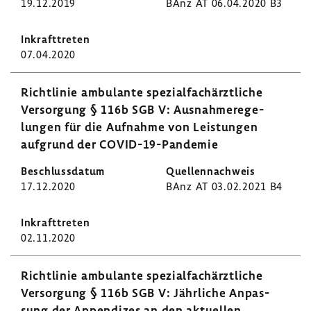
19.12.2019
BAnz AT 06.04.2020 B3
07.04.2020
Richt­linie ambu­lante spezi­al­fach­ärzt­liche
Versor­gung § 116b SGB V: Ausnah­me­re­ge­
lungen für die Aufnahme von Leis­tungen
aufgrund der COVID-​19-Pandemie
17.12.2020
BAnz AT 03.02.2021 B4
02.11.2020
Richt­linie ambu­lante spezi­al­fach­ärzt­liche
Versor­gung § 116b SGB V: Jähr­liche Anpas­
sung der Appen­dizes an den aktu­ellen