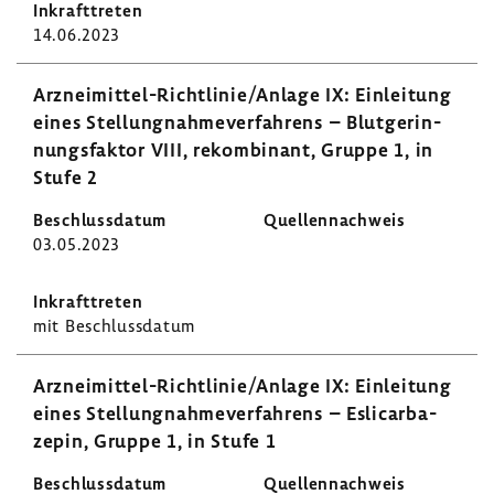
14.06.2023
Arzneimittel-​Richtlinie/Anlage IX: Einlei­tung
eines Stel­lung­nah­me­ver­fah­rens – Blut­ge­rin­
nungs­faktor VIII, rekom­bi­nant, Gruppe 1, in
Stufe 2
03.05.2023
mit Beschluss­datum
Arzneimittel-​Richtlinie/Anlage IX: Einlei­tung
eines Stel­lung­nah­me­ver­fah­rens – Esli­car­ba­
zepin, Gruppe 1, in Stufe 1