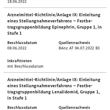
18.06.2022
Arzneimittel-​Richtlinie/Anlage IX: Einlei­tung
eines Stel­lung­nah­me­ver­fah­rens – Fest­be­
trags­grup­pen­bil­dung Epine­phrin, Gruppe 1, in
Stufe 1
08.06.2022
BAnz AT 04.07.2022 B3
mit Beschluss­datum
Arzneimittel-​Richtlinie/Anlage IX: Einlei­tung
eines Stel­lung­nah­me­ver­fah­rens – Fest­be­
trags­grup­pen­bil­dung Lena­li­domid, Gruppe 1,
in Stufe 1