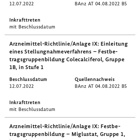
12.07.2022
BAnz AT 04.08.2022 B5
mit Beschluss­datum
Arzneimittel-​Richtlinie/Anlage IX: Einlei­tung
eines Stel­lung­nah­me­ver­fah­rens – Fest­be­
trags­grup­pen­bil­dung Cole­cal­ci­ferol, Gruppe
1B, in Stufe 1
12.07.2022
BAnz AT 04.08.2022 B5
mit Beschluss­datum
Arzneimittel-​Richtlinie/Anlage IX: Fest­be­
trags­grup­pen­bil­dung – Miglustat, Gruppe 1,