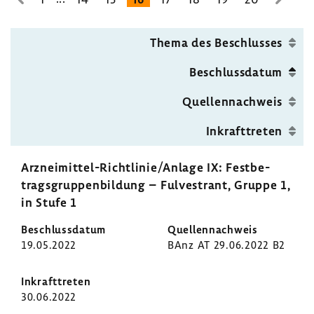
zur
zur
pen­
vorhe­
nächs
bil­
rigen
Seite
Thema des Beschlusses
dung
Seite
Beschluss­datum
Quel­len­nach­weis
Inkraft­treten
Arzneimittel-​Richtlinie/Anlage IX: Fest­be­
trags­grup­pen­bil­dung – Fulvestrant, Gruppe 1,
in Stufe 1
19.05.2022
BAnz AT 29.06.2022 B2
30.06.2022