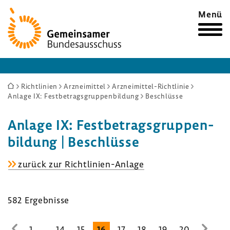
Zur
Menü
Startseite
Sie
Richtlinien
Arzneimittel
Arzneimittel-Richtlinie
Anlage IX: Festbetragsgruppenbildung
Beschlüsse
sind
hier:
Anlage IX: Fest­be­trags­grup­pen­
bil­dung | Beschlüsse
Anlage
zurück zur Richtlinien-​Anlage
IX:
Fest­
582 Ergeb­nisse
be­
trags­
grup­
...
1
14
15
16
17
18
19
20