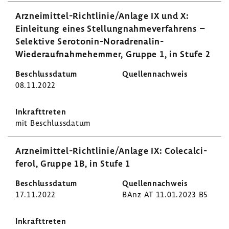
Arzneimittel-​Richtlinie/Anlage IX und X:
Einlei­tung eines Stel­lung­nah­me­ver­fah­rens –
Selek­tive Serotonin-​Noradrenalin-
Wiederaufnahmehemmer, Gruppe 1, in Stufe 2
08.11.2022
mit Beschluss­datum
Arzneimittel-​Richtlinie/Anlage IX: Cole­cal­ci­
ferol, Gruppe 1B, in Stufe 1
17.11.2022
BAnz AT 11.01.2023 B5