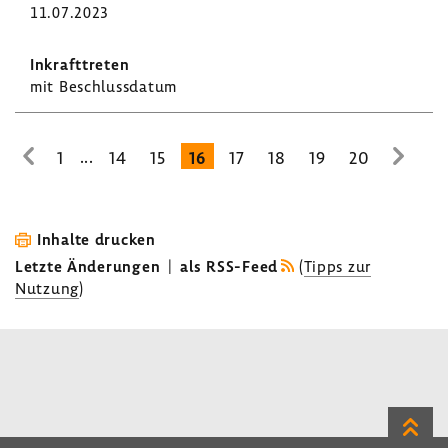
11.07.2023
mit Beschluss­datum
...
1
14
15
16
17
18
19
20
zur
zur
vorhe­
nächs
rigen
Seite
Seite
Inhalte drucken
Letzte Änderungen
|
als RSS-Feed
(
Tipps zur
Nutzung
)
Zum