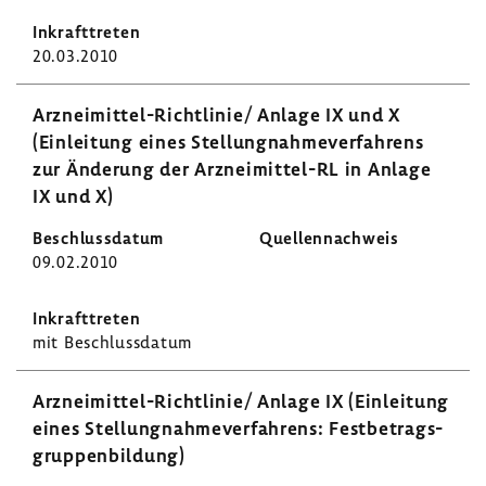
20.03.2010
Arzneimittel-​Richtlinie/ Anlage IX und X
(Einlei­tung eines Stel­lung­nah­me­ver­fah­rens
zur Ände­rung der Arzneimittel-​RL in Anlage
IX und X)
09.02.2010
mit Beschluss­datum
Arzneimittel-​Richtlinie/ Anlage IX (Einlei­tung
eines Stel­lung­nah­me­ver­fah­rens: Fest­be­trags­
grup­pen­bil­dung)