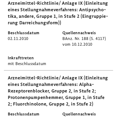
Arzneimittel-​Richtlinie/ Anlage IX (Einlei­tung
eines Stel­lung­nah­me­ver­fah­rens: Anti­psy­cho­
tika, andere, Gruppe 1, in Stufe 2 (Eingrup­pie­
rung Darrei­chungs­form))
02.11.2010
BAnz. Nr. 188 (S. 4117)
vom 10.12.2010
mit Beschluss­datum
Arzneimittel-​Richtlinie/ Anlage IX (Einlei­tung
eines Stel­lung­nah­me­ver­fah­rens: Alpha-​
Rezeptorenblocker, Gruppe 2, in Stufe 2;
Proto­nen­pum­pen­hemmer, Gruppe 1, in Stufe
2; Fluor­chi­no­lone, Gruppe 2, in Stufe 2)