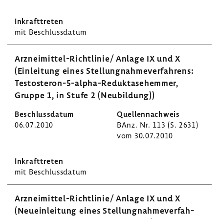
mit Beschluss­datum
Arzneimittel-​Richtlinie/ Anlage IX und X
(Einlei­tung eines Stel­lung­nah­me­ver­fah­rens:
Testosteron-​5-alpha-Reduktasehemmer,
Gruppe 1, in Stufe 2 (Neubil­dung))
06.07.2010
BAnz. Nr. 113 (S. 2631)
vom 30.07.2010
mit Beschluss­datum
Arzneimittel-​Richtlinie/ Anlage IX und X
(Neuein­lei­tung eines Stel­lung­nah­me­ver­fah­