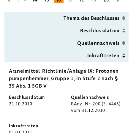
zur
zur
pen­
vorhe­
nächs
bil­
rigen
Seite
Thema des Beschlusses
dung
Seite
Beschluss­datum
Quel­len­nach­weis
Inkraft­treten
Arzneimittel-​Richtlinie/Anlage IX: Proto­nen­
pum­pen­hemmer, Gruppe 1, in Stufe 2 nach §
35 Abs. 1 SGB V
21.10.2010
BAnz. Nr. 200 (S. 4446)
vom 31.12.2010
01.01.2011