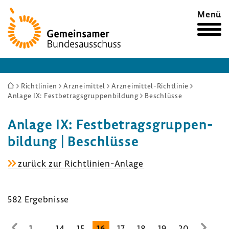
Zur
Menü
Startseite
Sie
Richtlinien
Arzneimittel
Arzneimittel-Richtlinie
Anlage IX: Festbetragsgruppenbildung
Beschlüsse
sind
hier:
Anlage IX: Fest­be­trags­grup­pen­
bil­dung | Beschlüsse
Anlage
zurück zur Richtlinien-​Anlage
IX:
Fest­
582 Ergeb­nisse
be­
trags­
grup­
...
1
14
15
16
17
18
19
20