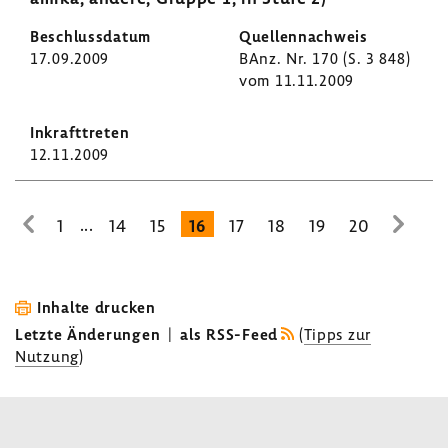
17.09.2009
BAnz. Nr. 170 (S. 3 848)
vom 11.11.2009
12.11.2009
...
1
14
15
16
17
18
19
20
zur
zur
vorhe­
nächs
rigen
Seite
Seite
Inhalte drucken
Letzte Änderungen
|
als RSS-Feed
(
Tipps zur
Nutzung
)