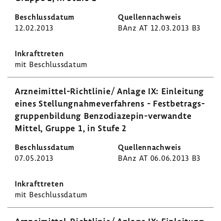
12.02.2013
BAnz AT 12.03.2013 B3
mit Beschluss­datum
Arzneimittel-​Richtlinie/ Anlage IX: Einlei­tung
eines Stel­lung­nah­me­ver­fah­rens - Fest­be­trags­
grup­pen­bil­dung Benzodiazepin-​verwandte
Mittel, Gruppe 1, in Stufe 2
07.05.2013
BAnz AT 06.06.2013 B3
mit Beschluss­datum