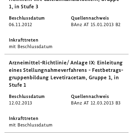
1, in Stufe 3
06.11.2012
BAnz AT 15.01.2013 B2
mit Beschluss­datum
Arzneimittel-​Richtlinie/ Anlage IX: Einlei­tung
eines Stel­lung­nah­me­ver­fah­rens - Fest­be­trags­
grup­pen­bil­dung Leve­tiracetam, Gruppe 1, in
Stufe 1
12.02.2013
BAnz AT 12.03.2013 B3
mit Beschluss­datum