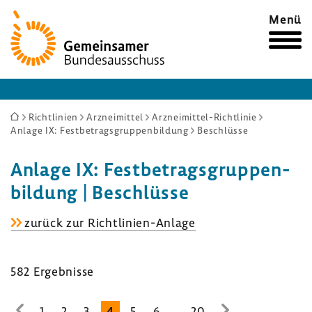
Zur
Menü
Startseite
Sie
Richtlinien
Arzneimittel
Arzneimittel-Richtlinie
Anlage IX: Festbetragsgruppenbildung
Beschlüsse
sind
hier:
Anlage IX: Fest­be­trags­grup­pen­
bil­dung | Beschlüsse
Anlage
zurück zur Richtlinien-​Anlage
IX:
Fest­
582 Ergeb­nisse
be­
trags­
grup­
...
1
2
3
4
5
6
20