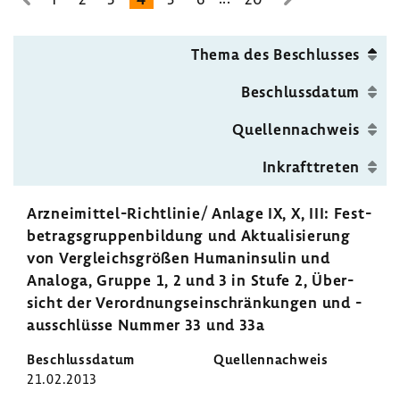
zur
zur
pen­
vorhe­
nächsten
bil­
rigen
Seite
Thema des Beschlusses
dung
Seite
Beschluss­datum
Quel­len­nach­weis
Inkraft­treten
Arzneimittel-​Richtlinie/ Anlage IX, X, III: Fest­
be­trags­grup­pen­bil­dung und Aktua­li­sie­rung
von Vergleichs­größen Human­in­sulin und
Analoga, Gruppe 1, 2 und 3 in Stufe 2, Über­
sicht der Verord­nungs­ein­schrän­kungen und -​
ausschlüsse Nummer 33 und 33a
21.02.2013