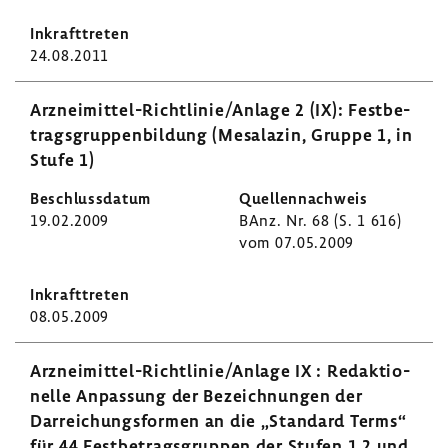
24.08.2011
Arzneimittel-​Richtlinie/Anlage 2 (IX): Fest­be­
trags­grup­pen­bil­dung (Mesa­lazin, Gruppe 1, in
Stufe 1)
19.02.2009
BAnz. Nr. 68 (S. 1 616)
vom 07.05.2009
08.05.2009
Arzneimittel-​Richtlinie/Anlage IX : Redak­tio­
nelle Anpas­sung der Bezeich­nungen der
Darrei­chungs­formen an die „Stan­dard Terms“
für 44 Fest­be­trags­gruppen der Stufen 1,2 und