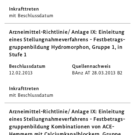
mit Beschluss­datum
Arzneimittel-​Richtlinie/ Anlage IX: Einlei­tung
eines Stel­lung­nah­me­ver­fah­rens - Fest­be­trags­
grup­pen­bil­dung Hydro­mor­phon, Gruppe 1, in
Stufe 1
12.02.2013
BAnz AT 28.03.2013 B2
mit Beschluss­datum
Arzneimittel-​Richtlinie/ Anlage IX: Einlei­tung
eines Stel­lung­nah­me­ver­fah­rens - Fest­be­trags­
grup­pen­bil­dung Kombi­na­tionen von ACE-​
Hemmern mit Calci­um­ka­nal­blo­ckern, Gruppe