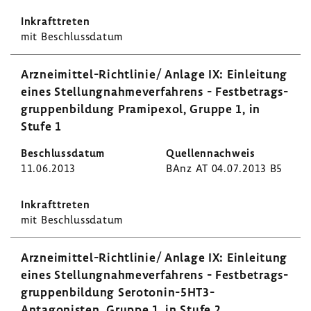
mit Beschluss­datum
Arzneimittel-​Richtlinie/ Anlage IX: Einlei­tung
eines Stel­lung­nah­me­ver­fah­rens - Fest­be­trags­
grup­pen­bil­dung Prami­pexol, Gruppe 1, in
Stufe 1
11.06.2013
BAnz AT 04.07.2013 B5
mit Beschluss­datum
Arzneimittel-​Richtlinie/ Anlage IX: Einlei­tung
eines Stel­lung­nah­me­ver­fah­rens - Fest­be­trags­
grup­pen­bil­dung Serotonin-​5HT3-
Antagonisten, Gruppe 1, in Stufe 2