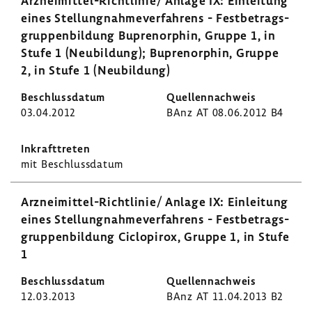
Arzneimittel-​Richtlinie/ Anlage IX: Einlei­tung
eines Stel­lung­nah­me­ver­fah­rens - Fest­be­trags­
grup­pen­bil­dung Buprenor­phin, Gruppe 1, in
Stufe 1 (Neubil­dung); Buprenor­phin, Gruppe
2, in Stufe 1 (Neubil­dung)
03.04.2012
BAnz AT 08.06.2012 B4
mit Beschluss­datum
Arzneimittel-​Richtlinie/ Anlage IX: Einlei­tung
eines Stel­lung­nah­me­ver­fah­rens - Fest­be­trags­
grup­pen­bil­dung Ciclo­pirox, Gruppe 1, in Stufe
1
12.03.2013
BAnz AT 11.04.2013 B2