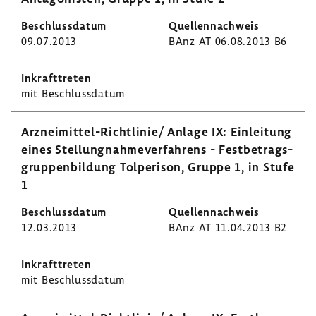
09.07.2013
BAnz AT 06.08.2013 B6
mit Beschluss­datum
Arzneimittel-​Richtlinie/ Anlage IX: Einlei­tung
eines Stel­lung­nah­me­ver­fah­rens - Fest­be­trags­
grup­pen­bil­dung Tolpe­rison, Gruppe 1, in Stufe
1
12.03.2013
BAnz AT 11.04.2013 B2
mit Beschluss­datum