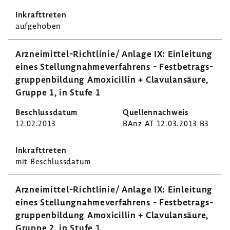
aufge­hoben
Arzneimittel-​Richtlinie/ Anlage IX: Einlei­tung
eines Stel­lung­nah­me­ver­fah­rens - Fest­be­trags­
grup­pen­bil­dung Amoxi­cillin + Clavul­an­säure,
Gruppe 1, in Stufe 1
12.02.2013
BAnz AT 12.03.2013 B3
mit Beschluss­datum
Arzneimittel-​Richtlinie/ Anlage IX: Einlei­tung
eines Stel­lung­nah­me­ver­fah­rens - Fest­be­trags­
grup­pen­bil­dung Amoxi­cillin + Clavul­an­säure,
Gruppe 2, in Stufe 1