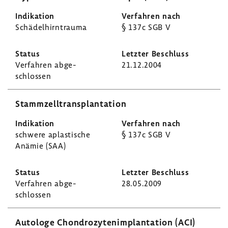
Schä­del­hirn­trauma
§ 137c SGB V
Verfahren abge­
21.12.2004
schlossen
Stamm­zell­trans­plan­ta­tion
schwere aplas­ti­sche
§ 137c SGB V
Anämie (SAA)
Verfahren abge­
28.05.2009
schlossen
Auto­loge Chon­dro­zy­ten­im­plan­ta­tion (ACI)