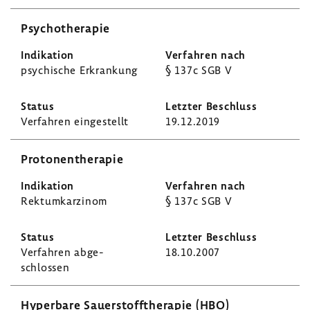
Psycho­the­rapie
psychi­sche Erkran­kung
§ 137c SGB V
Verfahren einge­stellt
19.12.2019
Proto­nen­the­rapie
Rekt­um­kar­zinom
§ 137c SGB V
Verfahren abge­
18.10.2007
schlossen
Hyper­bare Sauer­stoff­the­rapie (HBO)