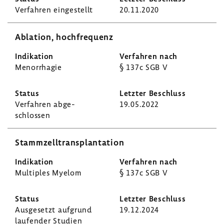
Verfahren einge­stellt
20.11.2020
Abla­tion, hoch­fre­quenz
Menor­rhagie
§ 137c SGB V
Verfahren abge­
19.05.2022
schlossen
Stamm­zell­trans­plan­ta­tion
Multi­ples Myelom
§ 137c SGB V
Ausge­setzt aufgrund
19.12.2024
laufender Studien