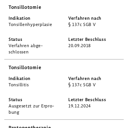
Tonsil­lo­tomie
Tonsil­len­hy­per­plasie
§ 137c SGB V
Verfahren abge­
20.09.2018
schlossen
Tonsil­lo­tomie
Tonsil­litis
§ 137c SGB V
Ausge­setzt zur Erpro­
19.12.2024
bung
Proto­nen­the­rapie