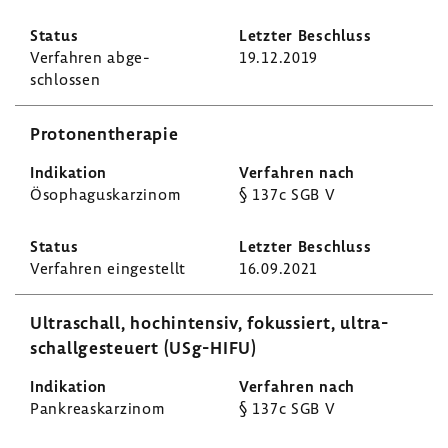
Verfahren abge­
19.12.2019
schlossen
Proto­nen­the­rapie
Ösopha­gus­kar­zinom
§ 137c SGB V
Verfahren einge­stellt
16.09.2021
Ultra­schall, hoch­in­tensiv, fokus­siert, ultra­
schall­ge­steuert (USg-​HIFU)
Pankre­as­kar­zinom
§ 137c SGB V