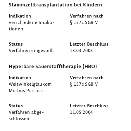
Stamm­zell­trans­plan­ta­tion bei Kindern
verschie­dene Indi­ka­
§ 137c SGB V
tionen
Verfahren einge­stellt
13.03.2008
Hyper­bare Sauer­stoff­the­rapie (HBO)
Weit­win­kel­glaukom,
§ 137c SGB V
Morbus Perthes
Verfahren abge­
11.05.2004
schlossen