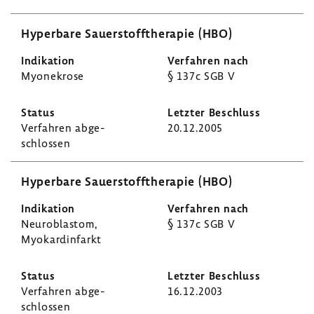
Hyper­bare Sauer­stoff­the­rapie (HBO)
Myone­krose
§ 137c SGB V
Verfahren abge­
20.12.2005
schlossen
Hyper­bare Sauer­stoff­the­rapie (HBO)
Neuro­blastom,
§ 137c SGB V
Myokard­in­farkt
Verfahren abge­
16.12.2003
schlossen