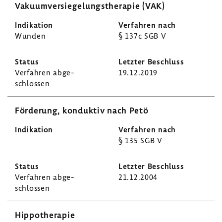
Vaku­um­ver­sie­ge­lungs­the­rapie (VAK)
Wunden
§ 137c SGB V
Verfahren abge­
19.12.2019
schlossen
Förde­rung, konduktiv nach Petö
§ 135 SGB V
Verfahren abge­
21.12.2004
schlossen
Hippo­the­rapie