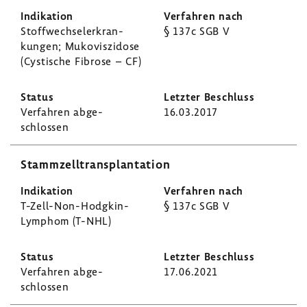
Stoff­wech­sel­er­kran­
§ 137c SGB V
kungen; Muko­vis­zi­dose
(Cysti­sche Fibrose – CF)
Verfahren abge­
16.03.2017
schlossen
Stamm­zell­trans­plan­ta­tion
T-​Zell-Non-Hodgkin-
§ 137c SGB V
Lymphom (T-NHL)
Verfahren abge­
17.06.2021
schlossen