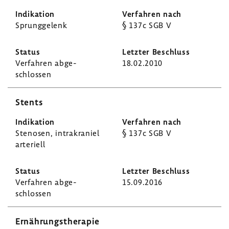
Sprung­ge­lenk
§ 137c SGB V
Verfahren abge­
18.02.2010
schlossen
Stents
Stenosen, intra­kra­niel
§ 137c SGB V
arte­riell
Verfahren abge­
15.09.2016
schlossen
Ernäh­rungs­the­rapie