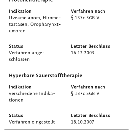
Uvea­me­l­anom, Hirn­me­
§ 137c SGB V
ta­stasen, Oropha­rynxt­
u­moren
Verfahren abge­
16.12.2003
schlossen
Hyper­bare Sauer­stoff­the­rapie
verschie­dene Indi­ka­
§ 137c SGB V
tionen
Verfahren einge­stellt
18.10.2007