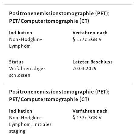
Posi­tro­nen­emis­si­ons­to­mo­gra­phie (PET);
PET/Compu­ter­to­mo­gra­phie (CT)
Non-​Hodgkin-
§ 137c SGB V
Lymphom
Verfahren abge­
20.03.2025
schlossen
Posi­tro­nen­emis­si­ons­to­mo­gra­phie (PET);
PET/Compu­ter­to­mo­gra­phie (CT)
Non-​Hodgkin-
§ 137c SGB V
Lymphom, initiales
staging