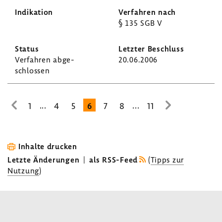
§ 135 SGB V
Verfahren abge­
20.06.2006
schlossen
...
...
1
4
5
6
7
8
11
zur
zur
vorhe­
nächsten
rigen
Seite
Seite
Inhalte drucken
Letzte Änderungen
|
als RSS-Feed
(
Tipps zur
Nutzung
)