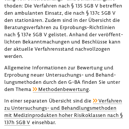
thoden: Die Verfahren nach § 135 SGB V betreffen
den ambu­lanten Einsatz, die nach § 137c SGB V
den statio­nären. Zudem sind in der Über­sicht die
Bera­tungs­ver­fahren zu Erprobungs-​Richtlinien
nach § 137e SGB V gelistet. Anhand der veröf­fent­
lichten Bekannt­ma­chungen und Beschlüsse kann
der aktu­elle Verfah­rens­stand nach­voll­zogen
werden.
Allge­meine Infor­ma­tionen zur Bewer­tung und
Erpro­bung neuer Untersuchungs-​ und Behand­
lungs­me­thoden durch den G-BA finden Sie unter
dem Thema
Metho­den­be­wer­tung
.
In einer sepa­raten Über­sicht sind die
Verfahren
zu Untersuchungs-​ und Behand­lungs­me­thoden
mit Medi­zin­pro­dukten hoher Risi­ko­klassen nach §
137h SGB V
einsehbar.