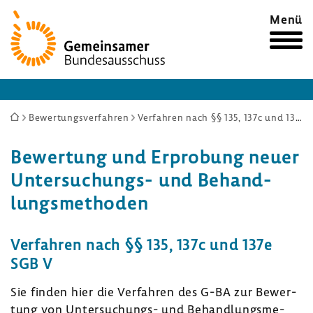
Zur
Menü
Startseite
Sie
Bewertungsverfahren
Verfahren nach §§ 135, 137c und 137e SGB V
sind
Bewer­tung und Erpro­bung neuer
hier:
Untersuchungs-​ und Behand­
lungs­me­thoden
Verfahren nach §§ 135, 137c und 137e
SGB V
Sie finden hier die Verfahren des G-BA zur Bewer­
tung von Untersuchungs-​ und Behand­lungs­me­