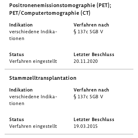
Posi­tro­nen­emis­si­ons­to­mo­gra­phie (PET);
PET/Compu­ter­to­mo­gra­phie (CT)
verschie­dene Indi­ka­
§ 137c SGB V
tionen
Verfahren einge­stellt
20.11.2020
Stamm­zell­trans­plan­ta­tion
verschie­dene Indi­ka­
§ 137c SGB V
tionen
Verfahren einge­stellt
19.03.2015