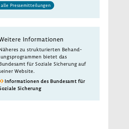
alle Pres­se­mit­tei­lungen
Weitere Infor­ma­tionen
Näheres zu struk­tu­rierten Behand­
lungs­pro­grammen bietet das
Bundesamt für Soziale Siche­rung auf
seiner Website.
Infor­ma­tionen des Bundesamt für
Soziale Siche­rung