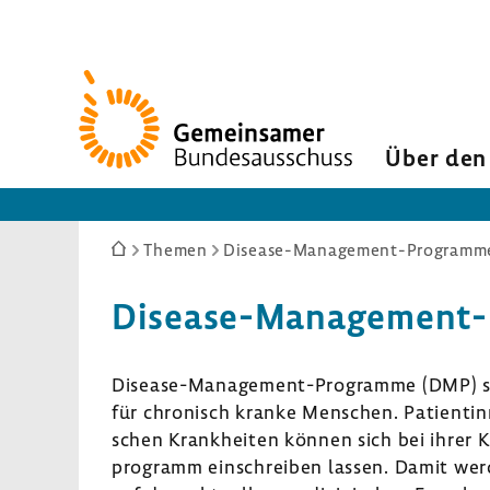
Zur
Startseite
Über den
Sie
Themen
Disease-Management-Programm
sind
hier:
Disease-​Management
Disease-​Management-Programme (DMP) sind
für chro­nisch kranke Menschen. Pati­en­ti
schen Krank­heiten können sich bei ihrer K
pro­gramm einschreiben lassen. Damit werd