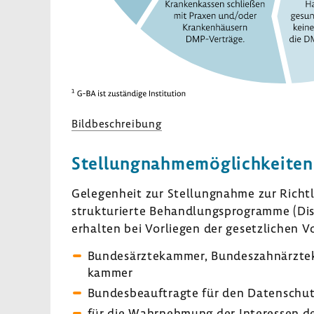
Bild­be­schrei­bung
Stel­lung­nah­me­mög­lich­keit
Gele­gen­heit zur Stel­lung­nahme zur Richt
struk­tu­rierte Behand­lungs­pro­gramme
erhalten bei Vorliegen der gesetz­li­chen V
Bundes­ärz­te­kammer, Bundes­zahn­ärz­te
kammer
Bundes­be­auf­tragte für den Daten­schutz 
für die Wahr­neh­mung der Inter­essen d