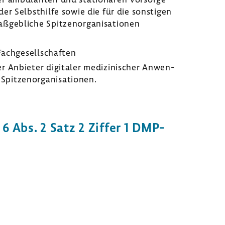
d der Selbst­hilfe sowie die für die sons­tigen
geb­liche Spit­zen­or­ga­ni­sa­tionen
Fach­ge­sell­schaften
 Anbieter digi­taler medi­zi­ni­scher Anwen­
t­zen­or­ga­ni­sa­tionen.
 6 Abs. 2 Satz 2 Ziffer 1 DMP-​