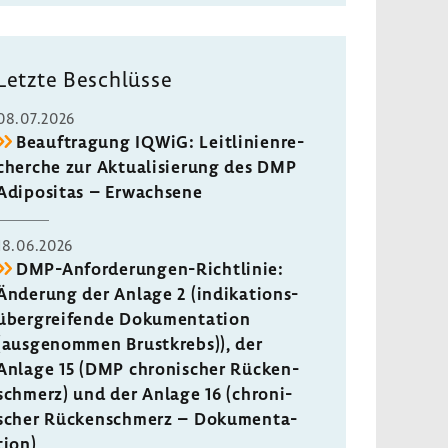
Letzte Beschlüsse
08.07.2026
Beauf­tra­gung IQWiG: Leit­li­ni­en­re­
cherche zur Aktua­li­sie­rung des DMP
Adipo­sitas – Erwach­sene
18.06.2026
DMP-​Anforderungen-Richtlinie:
Ände­rung der Anlage 2 (indi­ka­ti­ons­
über­grei­fende Doku­men­ta­tion
(ausge­nommen Brust­krebs)), der
Anlage 15 (DMP chro­ni­scher Rücken­
schmerz) und der Anlage 16 (chro­ni­
scher Rücken­schmerz – Doku­men­ta­
tion)