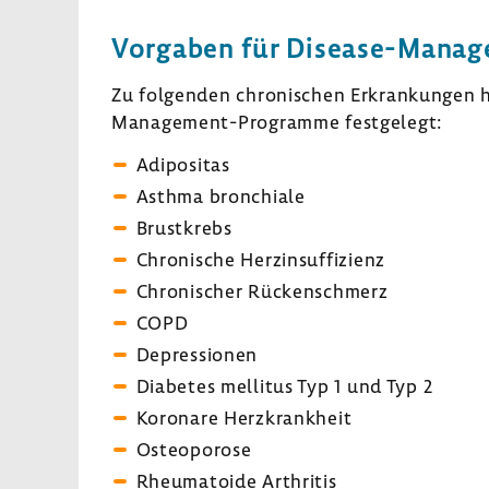
Vorgaben für Disease-​Man
Zu folgenden chro­ni­schen Erkran­kungen 
Management-Programme fest­ge­legt:
Adipo­sitas
Asthma bron­chiale
Brust­krebs
Chro­ni­sche Herz­in­suf­fi­zienz
Chro­ni­scher Rücken­schmerz
COPD
Depres­sionen
Diabetes mellitus Typ 1 und Typ 2
Koro­nare Herz­krank­heit
Osteo­po­rose
Rheu­ma­toide Arthritis