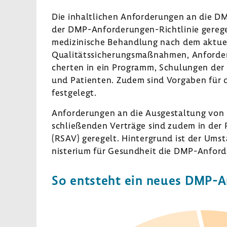
Die inhalt­li­chen Anfor­de­rungen an die D
der DMP-​Anforderungen-Richtlinie gere­gel
medi­zi­ni­sche Behand­lung nach dem aktu­
Quali­täts­si­che­rungs­maß­nahmen, Anfor­de
cherten in ein Programm, Schu­lungen der 
und Pati­enten. Zudem sind Vorgaben für d
fest­ge­legt.
Anfor­de­rungen an die Ausge­stal­tung von
schlie­ßenden Verträge sind zudem in der 
(RSAV) gere­gelt. Hinter­grund ist der Ums
nis­te­rium für Gesund­heit die DMP-​Anford
So entsteht ein neues DMP-​