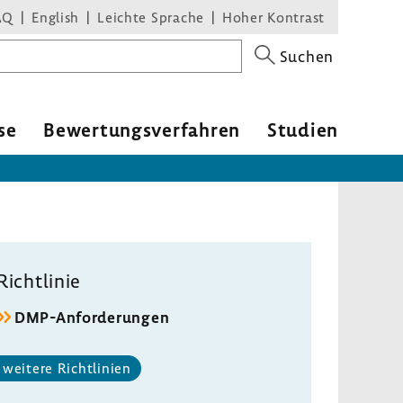
AQ
English
Leichte Sprache
Hoher Kontrast
Suchen
se
Bewer­tungs­ver­fahren
Studien
Richt­linie
DMP-​Anforderungen
weitere Richt­li­nien