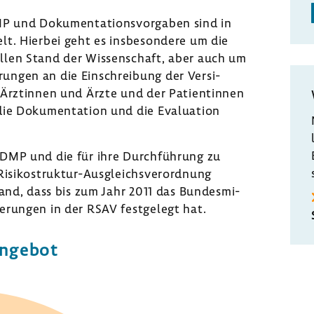
MP und Doku­men­ta­ti­ons­vor­gaben sind in
t. Hierbei geht es insbe­son­dere um die
ellen Stand der Wissen­schaft, aber auch um
­rungen an die Einschrei­bung der Versi­
Ärztinnen und Ärzte und der Pati­en­tinnen
ie Doku­men­ta­tion und die Evalua­tion
 DMP und die für ihre Durch­füh­rung zu
Risikostruktur-​Ausgleichsverordnung
tand, dass bis zum Jahr 2011 das Bundes­mi­
erungen in der RSAV fest­ge­legt hat.
Angebot