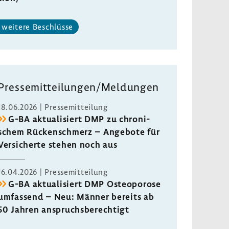
weitere Beschlüsse
Pres­se­mit­tei­lungen/Meldungen
18.06.2026 | Pres­se­mit­tei­lung
G-BA aktua­li­siert DMP zu chro­ni­
schem Rücken­schmerz – Ange­bote für
Versi­cherte stehen noch aus
16.04.2026 | Pres­se­mit­tei­lung
G-BA aktua­li­siert DMP Osteo­po­rose
umfas­send – Neu: Männer bereits ab
50 Jahren anspruchs­be­rech­tigt