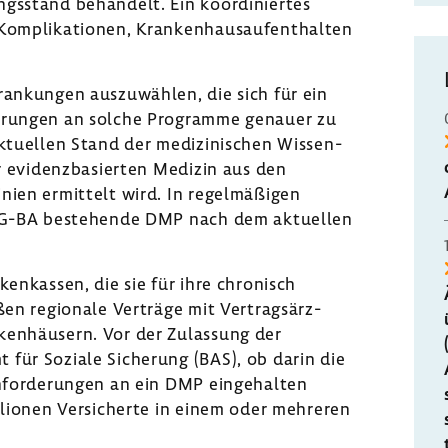
gs­stand behan­delt. Ein koor­di­niertes
mpli­ka­tionen, Kran­ken­haus­auf­ent­halten
ran­kungen auszu­wählen, die sich für ein
de­rungen an solche Programme genauer zu
tu­ellen Stand der medi­zi­ni­schen Wissen­
er evidenz­ba­sierten Medizin aus den
­nien ermit­telt wird. In regel­mä­ßigen
er G-BA bestehende DMP nach dem aktu­ellen
ken­kassen, die sie für ihre chro­nisch
en regio­nale Verträge mit Vertrags­ärz­
en­häu­sern. Vor der Zulas­sung der
ür Soziale Siche­rung (BAS), ob darin die
Anfor­de­rungen an ein DMP einge­halten
llionen Versi­cherte in einem oder mehreren