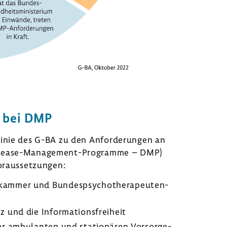
en bei DMP
­linie des G-BA zu den Anfor­de­rungen an
 (Disease-​Management-Programme – DMP)
oraus­set­zungen:
­kammer und Bundes­psy­cho­the­ra­peu­ten­
und die Infor­ma­ti­ons­frei­heit
er ambu­lanten und statio­nären Vorsorge-​