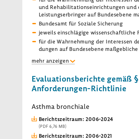
und Reha­bi­li­ta­ti­ons­ein­rich­tungen un
Leis­tungs­er­bringer auf Bundes­ebene maß
Bundesamt für Soziale Siche­rung
jeweils einschlä­gige wissen­schaft­liche 
für die Wahr­neh­mung der Inter­essen der
dungen auf Bundes­ebene maßgeb­liche Spi
mehr anzeigen
Evalua­ti­ons­be­richte gemäß §
Anforderungen-Richtlinie
Asthma bron­chiale
Berichts­zeit­raum: 2006-​2024
(PDF 6,76 MB)
Berichts­zeit­raum: 2006-​2021