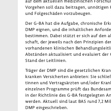
auf dem aktu­ellen medi­zi­ni­schen Forschun
Vorgehen soll dazu beitragen, unnö­tigen Ko
und Folge­schäden vorzu­beugen.
Der G-BA hat die Aufgabe, chro­ni­sche Erk
DMP eignen, und die inhalt­li­chen Anfor­
bestimmen. Dabei stützt er sich auf den ak
schaft, der jeweils nach den Prin­zi­pien d
vorhan­denen klini­schen Behand­lungs­leit­li
Abständen aktua­li­siert und evalu­iert d
Stand der Leit­li­nien.
Träger der DMP sind die gesetz­li­chen Kran­
kranken Versi­cherten anbieten: Sie schließ
tinnen und Vertrags­ärzten und/oder Kran­k
einzelnen Programme prüft das Bundesamt f
in der Richt­linie des G-BA fest­ge­legten 
werden. Aktuell sind laut BAS rund 7,2 Mi
DMP einge­schrieben.