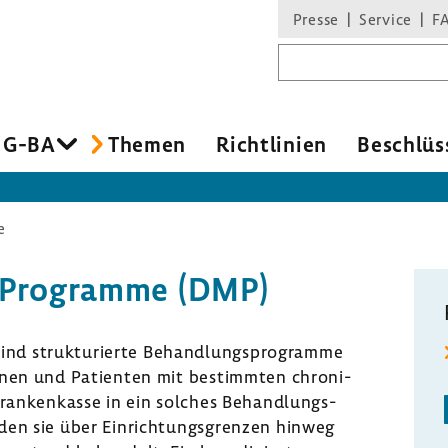
Presse
Service
F
Suchbegriff
 G-BA
Themen
Richt­li­nien
Beschlüs
e
-Programme (DMP)
 struk­tu­rierte Behand­lungs­pro­gramme
nnen und Pati­enten mit bestimmten chro­ni­
ran­ken­kasse in ein solches Behand­lungs­
en sie über Einrich­tungs­grenzen hinweg