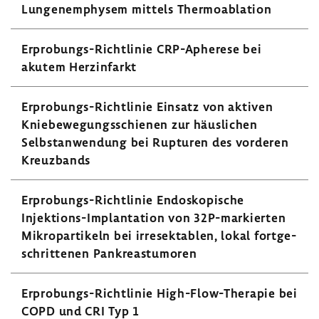
Lungen­em­physem mittels Ther­mo­ab­la­tion
Erprobungs-​Richtlinie CRP-​Apherese bei
akutem Herz­in­farkt
Erprobungs-​Richtlinie Einsatz von aktiven
Knie­be­we­gungs­schienen zur häus­li­chen
Selbst­an­wen­dung bei Rupturen des vorderen
Kreuz­bands
Erprobungs-​Richtlinie Endo­sko­pi­sche
Injektions-​Implantation von 32P-​markierten
Mikro­par­ti­keln bei irre­sek­ta­blen, lokal fort­ge­
schrit­tenen Pankre­as­tu­moren
Erprobungs-​Richtlinie High-​Flow-Therapie bei
COPD und CRI Typ 1