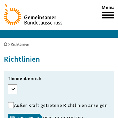
Zur
Menü
Startseite
Sie
Richtlinien
sind
Richt­li­nien
hier:
Themenbereich
Außer Kraft getretene Richtlinien anzeigen
oder
zurück­setzen
Filter anwenden