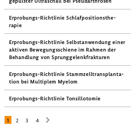
gepulster Ultra­schall bei Pseu­dar­throsen
Erprobungs-​Richtlinie Schlaf­po­si­ti­ons­the­
rapie
Erprobungs-​Richtlinie Selbst­an­wen­dung einer
aktiven Bewe­gungs­schiene im Rahmen der
Behand­lung von Sprung­ge­lenk­frak­turen
Erprobungs-​Richtlinie Stamm­zell­trans­plan­ta­
tion bei Multi­plem Myelom
Erprobungs-​Richtlinie Tonsil­lo­tomie
1
2
3
4
zur
nächsten