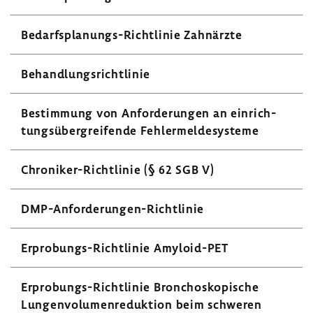
Bedarfsplanungs-​Richtlinie Zahn­ärzte
Behand­lungs­richt­linie
Bestim­mung von Anfor­de­rungen an einrich­
tungs­über­grei­fende Fehler­mel­de­sys­teme
Chroniker-​Richtlinie (§ 62 SGB V)
DMP-​Anforderungen-Richtlinie
Erprobungs-​Richtlinie Amyloid-​PET
Erprobungs-​Richtlinie Bron­cho­sko­pi­sche
Lungen­vo­lu­men­re­duk­tion beim schweren