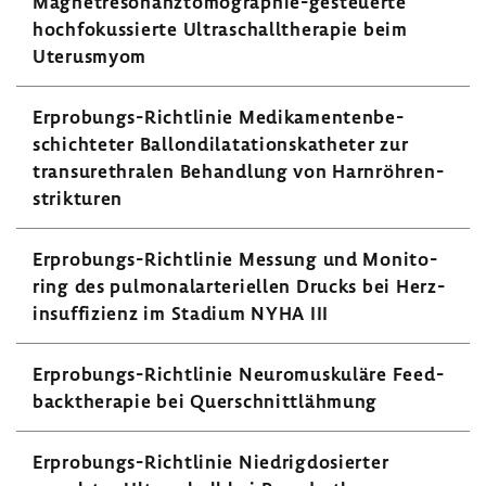
Magnetresonanztomographie-​gesteuerte
hoch­fo­kus­sierte Ultra­schall­the­rapie beim
Uterus­myom
Erprobungs-​Richtlinie Medi­ka­men­ten­be­
schich­teter Ballon­di­la­ta­ti­ons­ka­theter zur
tran­sur­ethralen Behand­lung von Harn­röh­ren­
strik­turen
Erprobungs-​Richtlinie Messung und Moni­to­
ring des pulmo­nal­arte­ri­ellen Drucks bei Herz­
in­suf­fi­zienz im Stadium NYHA III
Erprobungs-​Richtlinie Neuro­mus­ku­läre Feed­
back­the­rapie bei Quer­schnitt­läh­mung
Erprobungs-​Richtlinie Nied­rig­do­sierter