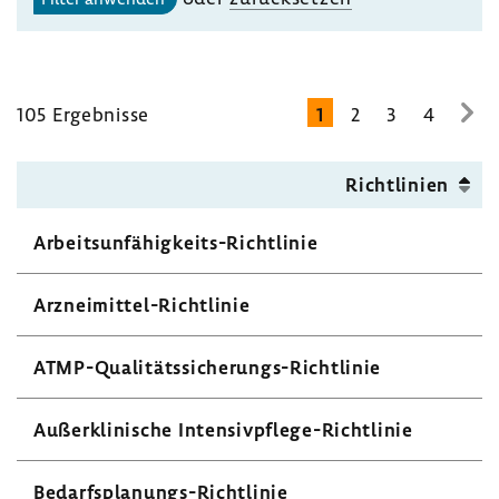
105 Ergeb­nisse
1
2
3
4
zur
näc
Seit
Richt­li­nien
Arbeitsunfähigkeits-​Richtlinie
Arzneimittel-​Richtlinie
ATMP-​Qualitätssicherungs-Richtlinie
Außer­kli­ni­sche Intensivpflege-​Richtlinie
Bedarfsplanungs-​Richtlinie