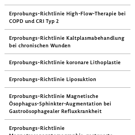
Erprobungs-​Richtlinie High-​Flow-Therapie bei
COPD und CRI Typ 2
Erprobungs-​Richtlinie Kalt­plas­ma­be­hand­lung
bei chro­ni­schen Wunden
Erprobungs-​Richtlinie koro­nare Litho­plastie
Erprobungs-​Richtlinie Lipo­suk­tion
Erprobungs-​Richtlinie Magne­ti­sche
Ösophagus-​Sphinkter-Augmentation bei
Gastro­öso­pha­gealer Reflux­krank­heit
Erprobungs-​Richtlinie