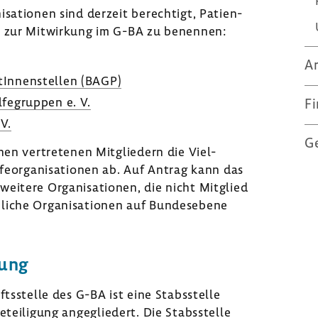
i­sa­tionen sind derzeit berech­tigt, Pati­en­
eter zur Mitwir­kung im G-BA zu benennen:
Ar
­tIn­nen­stellen (BAGP)
­fe­gruppen e. V.
Fi
 V.
Ge
nen vertre­tenen Mitglie­dern die Viel­
­fe­or­ga­ni­sa­tionen ab. Auf Antrag kann das
weitere Orga­ni­sa­tionen, die nicht Mitglied
iche Orga­ni­sa­tionen auf Bundes­ebene
­gung
ts­stelle des G-BA ist eine Stabs­stelle
e­tei­li­gung ange­glie­dert. Die Stabs­stelle