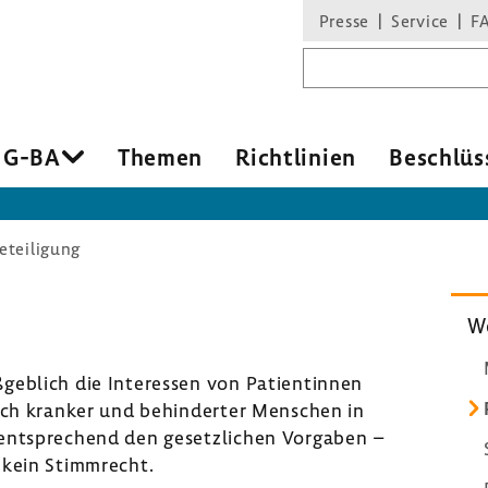
Presse
Service
F
Suchbegriff
 G-BA
Themen
Richt­li­nien
Beschlüs
eteiligung
We
geb­lich die Inter­essen von Pati­en­tinnen
isch kranker und behin­derter Menschen in
ntspre­chend den gesetz­li­chen Vorgaben –
 kein Stimm­recht.