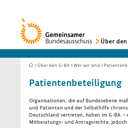
Zur
Startseite
Über den
Sie
Über den G-BA
Wer wir sind
Patientenb
sind
hier:
Pati­en­ten­be­tei­li­gung
Orga­ni­sa­tionen, die auf Bundes­ebene maß
und Pati­enten und der Selbst­hilfe chro­n
Deutsch­land vertreten, haben im G-BA – e
Mitberatungs-​ und Antrags­rechte, jedoch