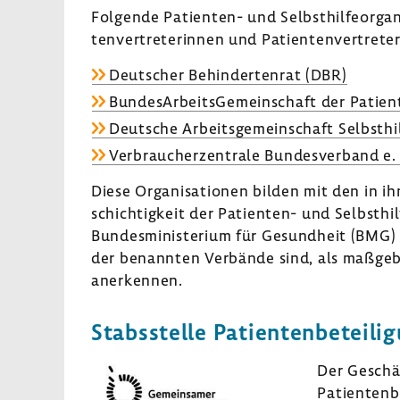
Folgende Patienten-​ und Selbst­hil­fe­or­ga­n
ten­ver­tre­te­rinnen und Pati­en­ten­ver­tr
Deut­scher Behin­der­tenrat (DBR)
Bundes­Ar­beits­Ge­mein­schaft der Pati­en
Deut­sche Arbeits­ge­mein­schaft Selbst­hil
Verbrau­cher­zen­trale Bundes­ver­band e.
Diese Orga­ni­sa­tionen bilden mit den in ih
schich­tig­keit der Patienten-​ und Selbst­hil
Bundes­mi­nis­te­rium für Gesund­heit (BMG) 
der benannten Verbände sind, als maßgeb­l
aner­kennen.
Stabs­stelle Pati­en­ten­be­tei­li
Der Geschäf
Pati­en­ten­b