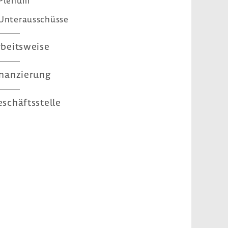
Plenum
Unter­aus­schüsse
beits­weise
nan­zie­rung
schäfts­stelle