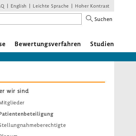
AQ
English
Leichte Sprache
Hoher Kontrast
Suchen
se
Bewer­tungs­ver­fahren
Studien
r wir sind
Mitglieder
Pati­en­ten­be­tei­li­gung
Stel­lung­nah­me­be­rech­tigte