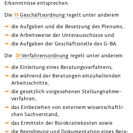
Erkennt­nisse entspre­chen.
Die
Geschäfts­ord­nung
regelt unter anderem
die Aufgaben und die Beset­zung des Plenums,
die Arbeits­weise der Unter­aus­schüsse und
die Aufgaben der Geschäfts­stelle des G-BA.
Die
Verfah­rens­ord­nung
regelt unter anderem
die Einlei­tung eines Bera­tungs­ver­fah­rens,
die während der Bera­tungen einzu­hal­tenden
Arbeits­schritte,
die gesetz­lich vorge­se­henen Stel­lung­nah­me­
ver­fahren,
das Einbe­ziehen von externem wissen­schaft­li­
chen Sach­ver­stand,
das Ermit­teln der Büro­kra­tie­kosten sowie
die Been­di­gung und Doku­men­ta­tion eines Bera­