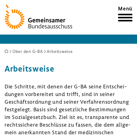
Zur
Menü
Startseite
Sie
Über den G-BA
Arbeitsweise
sind
Arbeits­weise
hier:
Die Schritte, mit denen der G-BA seine Entschei­
dungen vorbe­reitet und trifft, sind in seiner
Geschäfts­ord­nung und seiner Verfah­rens­ord­nung
fest­ge­legt. Basis sind gesetz­liche Bestim­mungen
im Sozi­al­ge­setz­buch. Ziel ist es, trans­pa­rente und
rechts­si­chere Beschlüsse zu fassen, die dem allge­
mein aner­kannten Stand der medi­zi­ni­schen