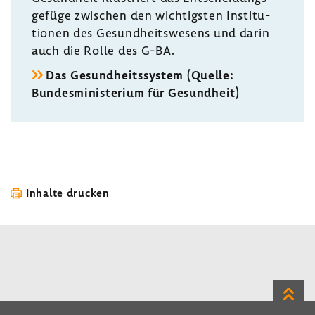
ge­füge zwischen den wich­tigsten Insti­tu­
tionen des Gesund­heits­we­sens und darin
auch die Rolle des G-BA.
Das Gesund­heits­system (Quelle:
Bundes­mi­nis­te­rium für Gesund­heit)
Inhalte drucken
Zum
Seite