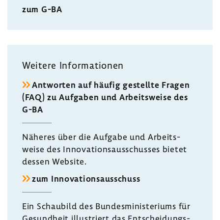
zum G-BA
Weitere Infor­ma­tionen
Antworten auf häufig gestellte Fragen
(FAQ) zu Aufgaben und Arbeits­weise des
G-BA
Näheres über die Aufgabe und Arbeits­
weise des Inno­va­ti­ons­aus­schusses bietet
dessen Website.
zum Inno­va­ti­ons­aus­schuss
Ein Schau­bild des Bundes­mi­nis­te­riums für
Gesund­heit illus­triert das Entschei­dungs­