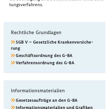
tungs­ver­fah­rens.
Recht­liche Grund­lagen
SGB V – Gesetz­liche Kran­ken­ver­si­che­
rung
Geschäfts­ord­nung des G-BA
Verfah­rens­ord­nung des G-BA
Infor­ma­ti­ons­ma­te­ria­lien
Geset­zes­auf­träge an den G-BA
Infor­ma­ti­ons­ma­te­ria­lien und Grafiken