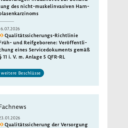
lung des nicht-​muskelinvasiven Harn­
bla­sen­kar­zi­noms
16.07.2026
Qualitätssicherungs-​Richtlinie
Früh- und Reif­ge­bo­rene: Veröf­fent­li­
chung eines Servi­ce­do­ku­ments gemäß
§ 11 i. V. m. Anlage 5 QFR-RL
weitere Beschlüsse
Fach­news
23.01.2026
Quali­täts­si­che­rung der Versor­gung