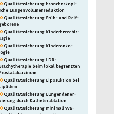
Quali­täts­si­che­rung bron­cho­sko­pi­
sche Lungen­vo­lu­men­re­duk­tion
Quali­täts­si­che­rung Früh- und Reif­
ge­bo­rene
Quali­täts­si­che­rung Kinder­herz­chir­
urgie
Quali­täts­si­che­rung Kinderon­ko­
logie
Quali­täts­si­che­rung LDR-​
Brachytherapie beim lokal begrenzten
Prostata­kar­zinom
Quali­täts­si­che­rung Lipo­suk­tion bei
Lipödem
Quali­täts­si­che­rung Lungen­de­ner­
vie­rung durch Kathe­terab­la­tion
Quali­täts­si­che­rung mini­mal­in­va­