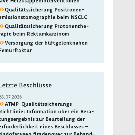
sive Herz­klap­pen­in­ter­ven­tionen
Quali­täts­si­che­rung Posi­tro­nen­
emis­si­ons­to­mo­gra­phie beim NSCLC
Quali­täts­si­che­rung Proto­nen­the­
rapie beim Rekt­um­kar­zinom
Versor­gung der hüft­ge­lenk­nahen
Femur­fraktur
Letzte Beschlüsse
28.07.2026
ATMP-​Qualitätssicherungs-
Richtlinie: Infor­ma­tion über ein Bera­
tungs­er­gebnis zur Beur­tei­lung der
Erfor­der­lich­keit eines Beschlusses –
Nado­fa­ragen fira­de­novec zur Behand­