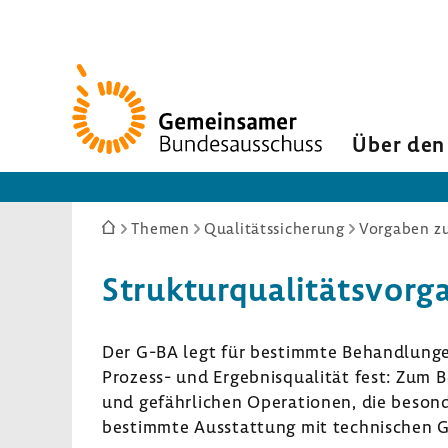
Zur
Startseite
Über den
Sie
Themen
Qualitätssicherung
Vorgaben zu
sind
hier:
Struk­tur­qua­li­täts­vor­
Der G-BA legt für bestimmte Behand­lungen 
Prozess-​ und Ergeb­nis­qua­lität fest: Zum 
und gefähr­li­chen Opera­tionen, die beson­d
bestimmte Ausstat­tung mit tech­ni­schen G