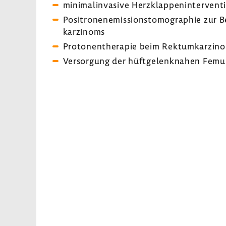
mini­mal­in­va­sive Herz­klap­pen­in­ter­ven­
Posi­tro­nen­emis­si­ons­to­mo­gra­phie zu
kar­zi­noms
Proto­nen­the­rapie beim Rekt­um­kar­zin
Versor­gung der hüft­ge­lenk­nahen Femur