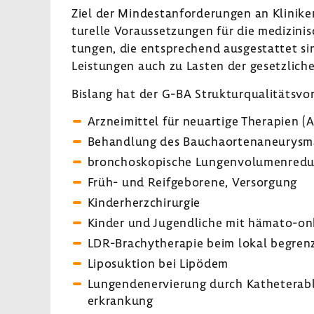
Ziel der Mindest­an­for­de­rungen an Klinik
tu­relle Voraus­set­zungen für die medi­zi­n
tungen, die entspre­chend ausge­stattet s
Leis­tungen auch zu Lasten der gesetz­li­che
Bislang hat der G-BA Struk­tur­qua­li­täts­v
Arznei­mittel für neuar­tige Thera­pien 
Behand­lung des Baucha­or­ten­an­eu­rys
bron­cho­sko­pi­sche Lungen­vo­lu­men­r
Früh- und Reif­ge­bo­rene, Versor­gung
Kinder­herz­chir­urgie
Kinder und Jugend­liche mit hämato-​on
LDR-​Brachytherapie beim lokal begrenz
Lipo­suk­tion bei Lipödem
Lungen­de­ner­vie­rung durch Kathe­terab­
er­kran­kung