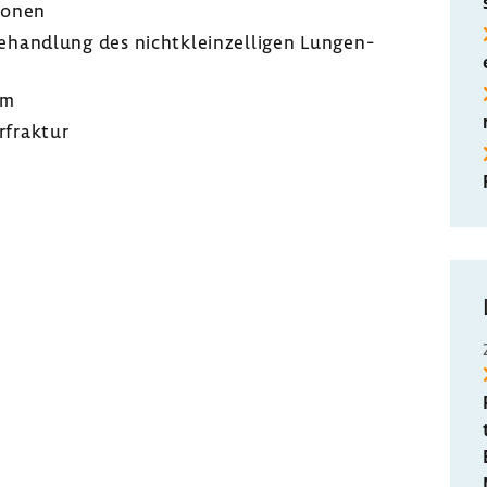
tionen
r Behand­lung des nicht­klein­zelligen Lungen­
om
­fraktur