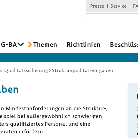
Presse
Service
F
Suchbegriff
 G-BA
Themen
Richt­li­nien
Beschlüs
r Qualitätssicherung
Strukturqualitätsvorgaben
gaben
Mindest­an­for­de­rungen an die Struktur-​,
Beispiel bei außer­ge­wöhn­lich schwie­rigen
ers quali­fi­ziertes Personal und eine
eräten erfor­dern.