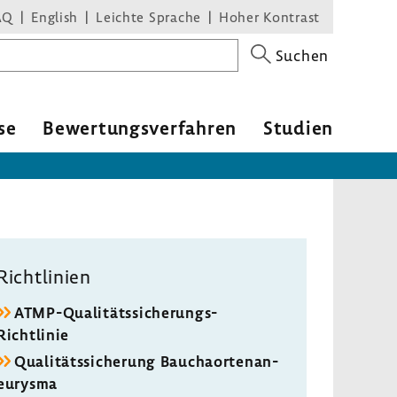
AQ
English
Leichte Sprache
Hoher Kontrast
Suchen
se
Bewer­tungs­ver­fahren
Studien
Richt­li­nien
ATMP-​Qualitätssicherungs-
Richtlinie
Quali­täts­si­che­rung Baucha­or­ten­an­
eu­rysma