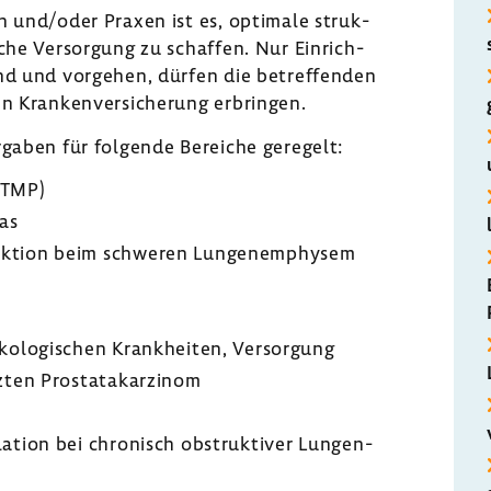
en und/oder Praxen ist es, opti­male struk­
i­sche Versor­gung zu schaffen. Nur Einrich­
ind und vorgehen, dürfen die betref­fenden
n Kran­ken­ver­si­che­rung erbringen.
or­gaben für folgende Bereiche gere­gelt:
(ATMP)
mas
e­duk­tion beim schweren Lungen­em­physem
kologischen Krank­heiten, Versor­gung
ten Prostata­kar­zinom
la­tion bei chro­nisch obstruk­tiver Lungen­