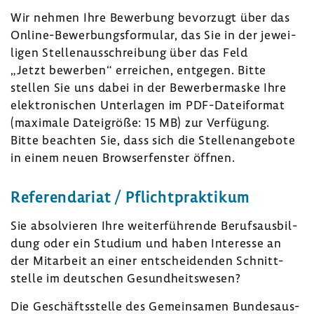
Wir nehmen Ihre Bewer­bung bevor­zugt über das
Online-​Bewerbungsformular, das Sie in der jewei­
ligen Stel­len­aus­schrei­bung über das Feld
„Jetzt bewerben“ errei­chen, entgegen. Bitte
stellen Sie uns dabei in der Bewer­ber­maske Ihre
elek­tro­ni­schen Unter­lagen im PDF-​Dateiformat
(maxi­male Datei­größe: 15 MB) zur Verfü­gung.
Bitte beachten Sie, dass sich die Stel­len­an­ge­bote
in einem neuen Brow­ser­fenster öffnen.
Refe­ren­da­riat / Pflicht­prak­tikum
Sie absol­vieren Ihre weiter­füh­rende Berufs­aus­bil­
dung oder ein Studium und haben Inter­esse an
der Mitar­beit an einer entschei­denden Schnitt­
stelle im deut­schen Gesund­heits­wesen?
Die Geschäfts­stelle des Gemein­samen Bundes­aus­