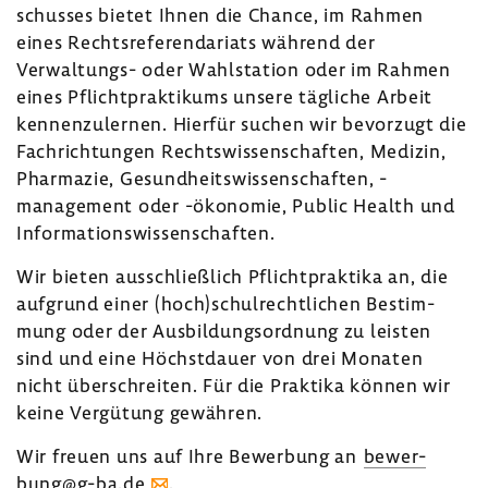
schusses bietet Ihnen die Chance, im Rahmen
eines Rechts­re­fe­ren­da­riats während der
Verwaltungs-​ oder Wahl­sta­tion oder im Rahmen
eines Pflicht­prak­ti­kums unsere tägliche Arbeit
kennen­zu­lernen. Hierfür suchen wir bevor­zugt die
Fach­rich­tungen Rechts­wis­sen­schaften, Medizin,
Phar­mazie, Gesund­heits­wis­sen­schaften, -​
management oder -​ökonomie, Public Health und
Infor­ma­ti­ons­wis­sen­schaften.
Wir bieten ausschließ­lich Pflicht­prak­tika an, die
aufgrund einer (hoch)schul­recht­li­chen Bestim­
mung oder der Ausbil­dungs­ord­nung zu leisten
sind und eine Höchst­dauer von drei Monaten
nicht über­schreiten. Für die Prak­tika können wir
keine Vergü­tung gewähren.
Wir freuen uns auf Ihre Bewer­bung an
bewer­
bung@g-ba.de
.