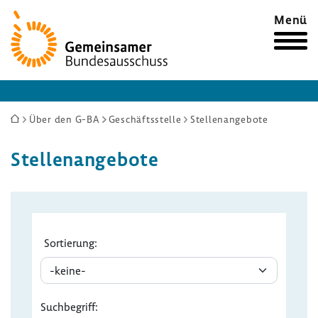
Zur
Menü
Startseite
Sie
Über den G-BA
Geschäftsstelle
Stellenangebote
sind
Stel­len­an­ge­bote
hier: