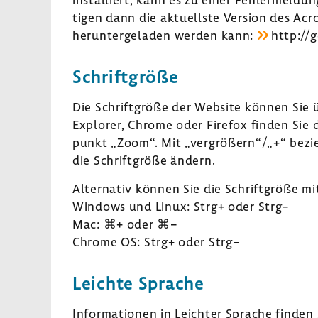
tigen dann die aktu­ellste Version des Acr
herun­ter­ge­laden werden kann:
http://
Schrift­größe
Die Schrift­größe der Website können Sie 
Explorer, Chrome oder Firefox finden Sie
punkt „Zoom“. Mit „vergrö­ßern“/„+“ bezie
die Schrift­größe ändern.
Alter­nativ können Sie die Schrift­größe mi
Windows und Linux: Strg+ oder Strg−
Mac: ⌘+ oder ⌘−
Chrome OS: Strg+ oder Strg−
Leichte Sprache
Infor­ma­tionen in Leichter Sprache finde