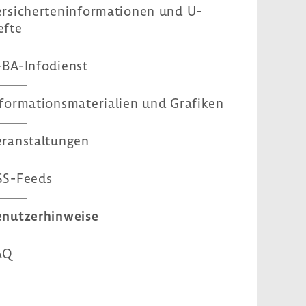
rsi­cher­ten­in­for­ma­tionen und U-
efte
​BA-Infodienst
for­ma­ti­ons­ma­te­ria­lien und Grafiken
ran­stal­tungen
SS-​Feeds
nut­zer­hin­weise
AQ