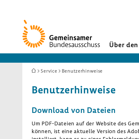
Zur
Startseite
Über den
Sie
Service
Benutzerhinweise
sind
hier:
Benut­zer­hin­weise
Down­load von Dateien
Um PDF-​Dateien auf der Website des Geme
können, ist eine aktu­elle Version des Adobe
instal­liert, kann es zu einer Fehler­mel­d