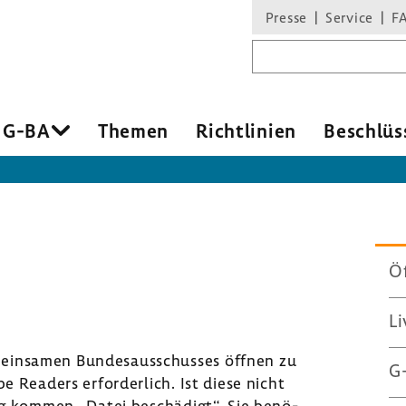
Presse
Service
F
Suchbegriff
 G-BA
Themen
Richt­li­nien
Beschlüs
Öf
Li
in­samen Bundes­aus­schusses öffnen zu
G
 Readers erfor­der­lich. Ist diese nicht
ung kommen „Datei beschä­digt“. Sie benö­