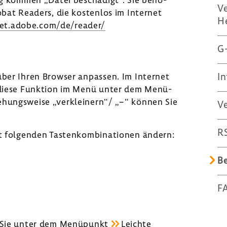
Ve
obat Readers, die kostenlos im Internet
H
get.adobe.com/de/reader/
G-
In
über Ihren Browser anpassen. Im Internet
 diese Funk­tion im Menü unter dem Menü­
­hungs­weise „verklei­nern“/ „−“ können Sie
Ve
R
t folgenden Tasten­kom­bi­na­tionen ändern:
Be
F
n Sie unter dem Menü­punkt
Leichte