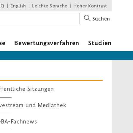
AQ
English
Leichte Sprache
Hoher Kontrast
Suchen
se
Bewer­tungs­ver­fahren
Studien
fent­liche Sitzungen
ve­stream und Media­thek
-​BA-Fachnews