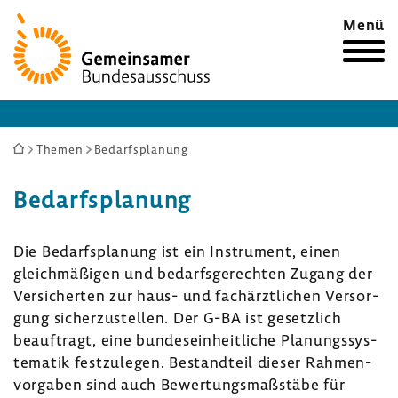
Zur
Menü
Startseite
Sie
Themen
Bedarfsplanung
sind
Bedarfs­pla­nung
hier:
Die Bedarfs­pla­nung ist ein Instru­ment, einen
gleich­mä­ßigen und bedarfs­ge­rechten Zugang der
Versi­cherten zur haus- und fach­ärzt­li­chen Versor­
gung sicher­zu­stellen. Der G-BA ist gesetz­lich
beauf­tragt, eine bundes­ein­heit­liche Planungs­sys­
te­matik fest­zu­legen. Bestand­teil dieser Rahmen­
vor­gaben sind auch Bewer­tungs­maß­stäbe für