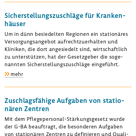
System
von
Sicher­stel­lungs­zu­schläge für Kran­ken­
Notfall­
häuser
struk­
Um in dünn besie­delten Regionen ein statio­näres
turen
Versor­gungs­an­gebot aufrecht­zu­er­halten und
in
Kliniken, die dort ange­sie­delt sind, wirt­schaft­lich
Kran­
zu unter­stützen, hat der Gesetz­geber die soge­
ken­
nannten Sicher­stel­lungs­zu­schläge einge­führt.
häu­
sern
zu:
mehr
Sicher­
stel­
lungs­
Zuschlags­fä­hige Aufgaben von statio­
zu­
nären Zentren
schläge
Mit dem Pflegepersonal-​Stärkungsgesetz wurde
für
der G-BA beauf­tragt, die beson­deren Aufgaben
Kran­
von statio­nären Zentren zu defi­nieren und Quali­
ken­