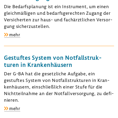
Die Bedarfs­pla­nung ist ein Instru­ment, um einen
gleich­mä­ßigen und bedarfs­ge­rechten Zugang der
Versi­cherten zur haus- und fach­ärzt­li­chen Versor­
gung sicher­zu­stellen.
zu:
mehr
Bedarfs­
pla­
nung
Gestuftes System von Notfall­struk­
für
turen in Kran­ken­häu­sern
die
Der G-BA hat die gesetz­liche Aufgabe, ein
vertrags­
gestuftes System von Notfall­struk­turen in Kran­
ärzt­
ken­häu­sern, einschließ­lich einer Stufe für die
liche
Nicht­teil­nahme an der Notfall­ver­sor­gung, zu defi­
Versor­
nieren.
gung
zu:
mehr
Gestuftes