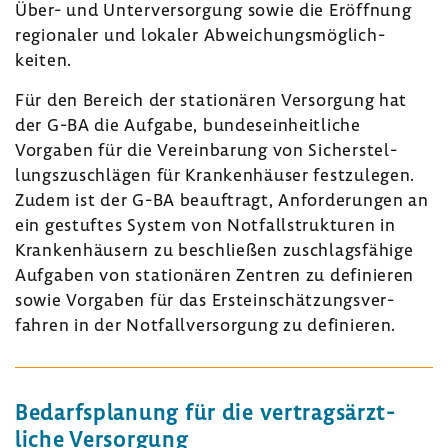
Über- und Unter­ver­sor­gung sowie die Eröff­nung
regio­naler und lokaler Abwei­chungs­mög­lich­
keiten.
Für den Bereich der statio­nären Versor­gung hat
der G-BA die Aufgabe, bundes­ein­heit­liche
Vorgaben für die Verein­ba­rung von Sicher­stel­
lungs­zu­schlägen für Kran­ken­häuser fest­zu­legen.
Zudem ist der G-BA beauf­tragt, Anfor­de­rungen an
ein gestuftes System von Notfall­struk­turen in
Kran­ken­häu­sern zu beschließen zuschlags­fä­hige
Aufgaben von statio­nären Zentren zu defi­nieren
sowie Vorgaben für das Erst­ein­schät­zungs­ver­
fahren in der Notfall­ver­sor­gung zu defi­nieren.
Bedarfs­pla­nung für die vertrags­ärzt­
liche Versor­gung