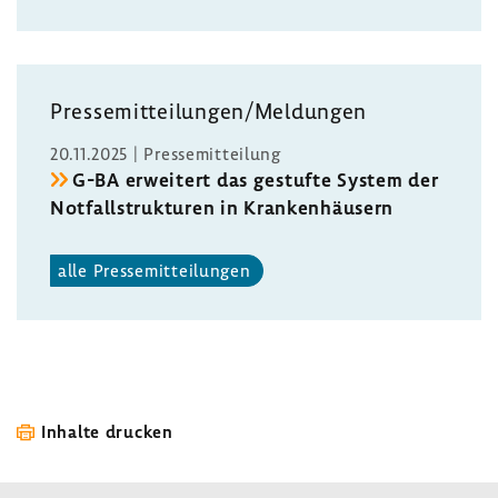
Pres­se­mit­tei­lungen/Meldungen
20.11.2025 | Pres­se­mit­tei­lung
G-BA erwei­tert das gestufte System der
Notfall­struk­turen in Kran­ken­häu­sern
alle Pres­se­mit­tei­lungen
Inhalte drucken