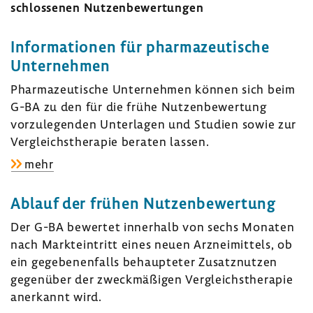
schlos­senen Nutzen­be­wer­tungen
Infor­ma­tionen für phar­ma­zeu­ti­sche
Unter­nehmen
Phar­ma­zeu­ti­sche Unter­nehmen können sich beim
G-BA zu den für die frühe Nutzen­be­wer­tung
vorzu­le­genden Unter­lagen und Studien sowie zur
Vergleichs­the­rapie beraten lassen.
zu:
mehr
Infor­
ma­
Ablauf der frühen Nutzen­be­wer­tung
tionen
Der G-BA bewertet inner­halb von sechs Monaten
für
nach Markt­ein­tritt eines neuen Arznei­mit­tels, ob
phar­
ein gege­be­nen­falls behaup­teter Zusatz­nutzen
ma­
gegen­über der zweck­mä­ßigen Vergleichs­the­rapie
zeu­
aner­kannt wird.
ti­