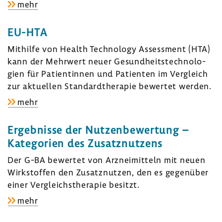
zu:
mehr
sche
Ablauf
Unter­
der
nehmen
EU-HTA
frühen
Mithilfe von
Health Technology Assessment
(HTA)
Nutzen­
kann der Mehr­wert neuer Gesund­heits­tech­no­lo­
be­
gien für Pati­en­tinnen und Pati­enten im Vergleich
wer­
zur aktu­ellen Stan­dard­the­rapie bewertet werden.
tung
zu:
mehr
EU-
HTA
Ergeb­nisse der Nutzen­be­wer­tung –
Kate­go­rien des Zusatz­nut­zens
Der G-BA bewertet von Arznei­mit­teln mit neuen
Wirk­stoffen den Zusatz­nutzen, den es gegen­über
einer Vergleichs­the­rapie besitzt.
zu:
mehr
Ergeb­