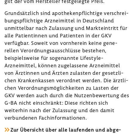
gilt der vom Hersteller fest­ge­legte Preis.
Grund­sätz­lich sind apothe­ken­pflich­tige verschrei­
bungs­pflich­tige Arznei­mittel in Deutsch­land
unmit­telbar nach Zulas­sung und Markt­ein­tritt für
alle Pati­en­tinnen und Pati­enten in der GKV
verfügbar. Soweit von vorn­herein keine gene­
rellen Verord­nungs­aus­schlüsse bestehen,
beispiels­weise für soge­nannte Lifestyle-​
Arzneimittel, können zuge­las­sene Arznei­mittel
von Ärztinnen und Ärzten zulasten der gesetz­li­
chen Kran­ken­kassen verordnet werden. Die ärzt­li­
chen Verord­nungs­mög­lich­keiten zu Lasten der
GKV werden auch durch die Nutzen­be­wer­tung des
G-BA nicht einschränkt: Diese richten sich
weiterhin nach der Zulas­sung und den damit
verbun­denen Fach­in­for­ma­tionen.
Zur Über­sicht über alle laufenden und abge­