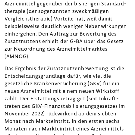
Arznei­mittel gegen­über der bishe­rigen Stan­dard­
the­rapie (der soge­nannten zweck­mä­ßigen
Vergleichs­the­rapie) Vorteile hat, weil damit
beispiels­weise deut­lich weniger Neben­wir­kungen
einher­gehen. Den Auftrag zur Bewer­tung des
Zusatz­nut­zens erhielt der G-BA über das Gesetz
zur Neuord­nung des Arznei­mit­tel­marktes
(AMNOG).
Das Ergebnis der Zusatz­nut­zen­be­wer­tung ist die
Entschei­dungs­grund­lage dafür, wie viel die
gesetz­liche Kran­ken­ver­si­che­rung (GKV) für ein
neues Arznei­mittel mit einem neuen Wirk­stoff
zahlt. Der Erstat­tungs­be­trag gilt (seit Inkraft­
treten des GKV-​Finanzstabilisierungsgesetzes im
November 2022) rück­wir­kend ab dem siebten
Monat nach Markt­ein­tritt. In den ersten sechs
Monaten nach Markt­ein­tritt eines Arznei­mit­tels