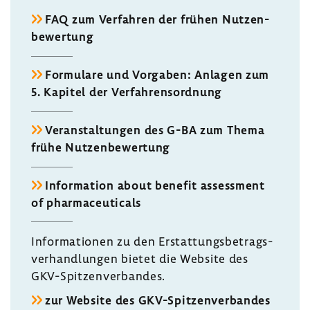
FAQ zum Verfahren der frühen Nutzen­
be­wer­tung
Formu­lare und Vorgaben: Anlagen zum
5. Kapitel der Verfah­rens­ord­nung
Veran­stal­tungen des G-BA zum Thema
frühe Nutzen­be­wer­tung
Infor­ma­tion about benefit assess­ment
of phar­ma­ceu­ti­cals
Infor­ma­tionen zu den Erstat­tungs­be­trags­
ver­hand­lungen bietet die Website des
GKV-​Spitzenverbandes.
zur Website des GKV-​Spitzenverbandes