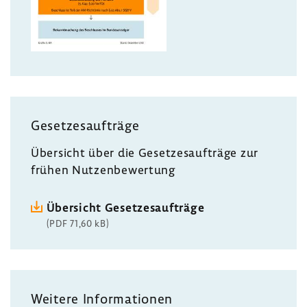
Geset­zes­auf­träge
Über­sicht über die Geset­zes­auf­träge zur
frühen Nutzen­be­wer­tung
Über­sicht Geset­zes­auf­träge
(PDF 71,60 kB)
Weitere Infor­ma­tionen