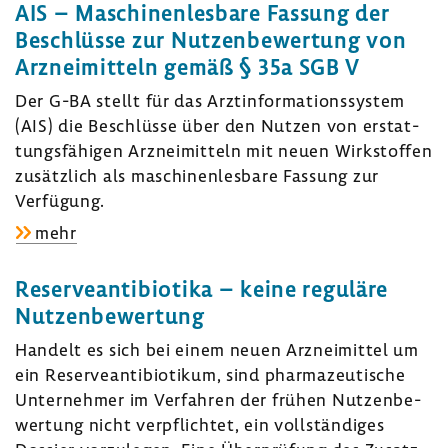
nisse
AIS – Maschi­nen­les­bare Fassung der
der
Beschlüsse zur Nutzen­be­wer­tung von
Nutzen­
Arznei­mit­teln gemäß § 35a SGB V
be­
Der G-BA stellt für das Arzt­in­for­ma­ti­ons­system
wer­
(AIS) die Beschlüsse über den Nutzen von erstat­
tung
tungs­fä­higen Arznei­mit­teln mit neuen Wirk­stoffen
–
zusätz­lich als maschi­nen­les­bare Fassung zur
Kate­
Verfü­gung.
go­
rien
zu:
mehr
des
AIS
Zusatz­
–
Reser­ve­an­ti­bio­tika – keine regu­läre
nut­
Maschi­
Nutzen­be­wer­tung
zens
nen­
Handelt es sich bei einem neuen Arznei­mittel um
les­
ein Reser­ve­an­ti­bio­tikum, sind phar­ma­zeu­ti­sche
bare
Unter­nehmer im Verfahren der frühen Nutzen­be­
Fassung
wer­tung nicht verpflichtet, ein voll­stän­diges
der