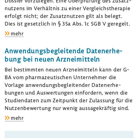
Dossier vorzu­legen. Eine Über­prü­fung des Zusatz­
Beschlüsse
nut­zens im Verhältnis zu einer Vergleichs­the­rapie
zur
erfolgt nicht; der Zusatz­nutzen gilt als belegt.
Nutzen­
Dies ist gesetz­lich in § 35a Abs. 1c SGB V gere­gelt.
be­
zu:
mehr
wer­
Reser­
tung
ve­
von
Anwen­dungs­be­glei­tende Daten­er­he­
an­
Arznei­
bung bei neuen Arznei­mit­teln
ti­
mit­
Bei bestimmten neuen Arznei­mit­teln kann der G-
bio­
teln
BA vom phar­ma­zeu­ti­schen Unter­nehmer die
tika
gemäß
Vorlage anwen­dungs­be­glei­tender Daten­er­he­
–
§
bungen und Auswer­tungen einfor­dern, wenn die
keine
35a
Studi­en­daten zum Zeit­punkt der Zulas­sung für die
regu­
SGB
Nutzen­be­wer­tung nur wenig aussa­ge­kräftig sind.
läre
V
zu:
mehr
Nutzen­
Anwen­
be­
dungs­
wer­