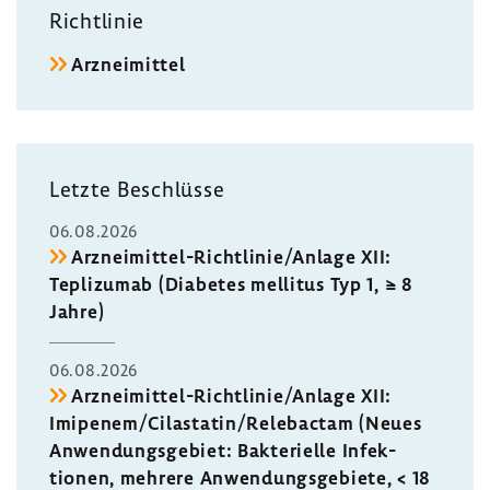
be­
tung
Richt­linie
glei­
Arznei­mittel
tende
Daten­
er­
he­
bung
Letzte Beschlüsse
bei
neuen
06.08.2026
Arznei­
Arzneimittel-​Richtlinie/Anlage XII:
mit­
Tepli­zumab (Diabetes mellitus Typ 1, ≥ 8
teln
Jahre)
06.08.2026
Arzneimittel-​Richtlinie/Anlage XII:
Imipenem/Cila­s­tatin/Rele­bactam (Neues
Anwen­dungs­ge­biet: Bakte­ri­elle Infek­
tionen, mehrere Anwen­dungs­ge­biete, < 18