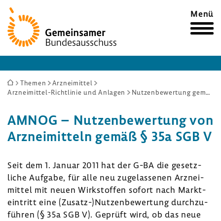
Zur
Menü
Startseite
Sie
Themen
Arzneimittel
Arzneimittel-Richtlinie und Anlagen
Nutzenbewertung gemäß § 35a SGB V
sind
hier:
AMNOG – Nutzen­be­wer­tung von
Arznei­mit­teln gemäß § 35a SGB V
Seit dem 1. Januar 2011 hat der G-BA die gesetz­
liche Aufgabe, für alle neu zuge­las­senen Arznei­
mittel mit neuen Wirk­stoffen sofort nach Markt­
ein­tritt eine (Zusatz-)Nutzen­be­wer­tung durch­zu­
führen (§ 35a SGB V). Geprüft wird, ob das neue