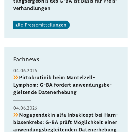
tungs­er­gebnis des G-BA ist Basis für Preis­
ver­hand­lungen
alle Pres­se­mit­tei­lungen
Fach­news
04.06.2026
Pirto­bru­tinib beim Mantelzell-​
Lymphom: G-BA fordert anwen­dungs­be­
glei­tende Daten­er­he­bung
04.06.2026
Noga­pen­dekin alfa Inba­ki­cept bei Harn­
bla­sen­krebs: G-BA prüft Möglich­keit einer
anwen­dungs­be­glei­tenden Daten­er­he­bung