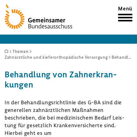
Zur
Menü
Startseite
Sie
Themen
Zahnärztliche und kieferorthopädische Versorgung
Behandlung von Zahnerkrankungen
sind
hier:
Behand­lung von Zahnerkran­
kungen
In der Behand­lungs­richt­linie des G-BA sind die
gene­rellen zahn­ärzt­li­chen Maßnahmen
beschrieben, die bei medi­zi­ni­schem Bedarf Leis­
tung für gesetz­lich Kran­ken­ver­si­cherte sind.
Hierbei geht es um