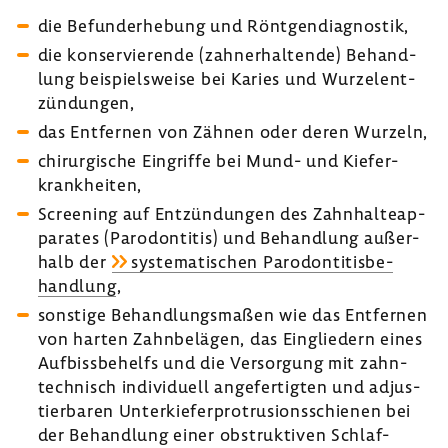
die Befund­er­he­bung und Rönt­gen­dia­gnostik,
die konser­vie­rende (zahnerhal­tende) Behand­
lung beispiels­weise bei Karies und Wurzel­ent­
zün­dungen,
das Entfernen von Zähnen oder deren Wurzeln,
chir­ur­gi­sche Eingriffe bei Mund- und Kiefer­
krank­heiten,
Scree­ning auf Entzün­dungen des Zahn­hal­te­ap­
pa­rates (Parodon­titis) und Behand­lung außer­
halb der
syste­ma­ti­schen Parodon­ti­tis­be­
hand­lung
,
sons­tige Behand­lungs­maßen wie das Entfernen
von harten Zahn­be­lägen, das Einglie­dern eines
Aufbiss­be­helfs und die Versor­gung mit zahn­
tech­nisch indi­vi­duell ange­fer­tigten und adjus­
tier­baren Unter­kie­fer­pro­tru­si­ons­schienen bei
der Behand­lung einer obstruk­tiven Schlaf­