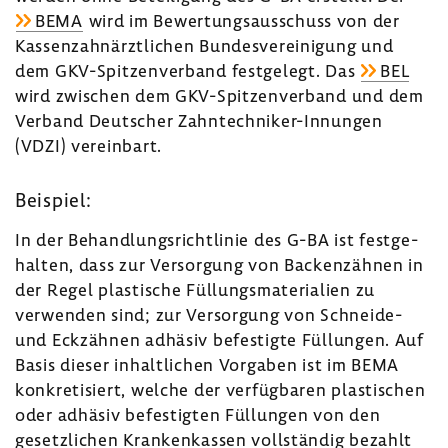
BEMA
wird im Bewer­tungs­aus­schuss von der
Kassen­zahn­ärzt­li­chen Bundes­ver­ei­ni­gung und
dem GKV-​Spitzenverband fest­ge­legt. Das
BEL
wird zwischen dem GKV-​Spitzenverband und dem
Verband Deut­scher Zahntechniker-​Innungen
(VDZI) verein­bart.
Beispiel:
In der Behand­lungs­richt­linie des G-BA ist fest­ge­
halten, dass zur Versor­gung von Backen­zähnen in
der Regel plas­ti­sche Füllungs­ma­te­ria­lien zu
verwenden sind; zur Versor­gung von Schneide-​
und Eckzähnen adhäsiv befes­tigte Füllungen. Auf
Basis dieser inhalt­li­chen Vorgaben ist im BEMA
konkre­ti­siert, welche der verfüg­baren plas­ti­schen
oder adhäsiv befes­tigten Füllungen von den
gesetz­li­chen Kran­ken­kassen voll­ständig bezahlt