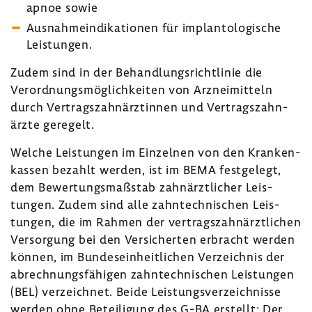
apnoe sowie
Ausnah­me­in­di­ka­tionen für implan­to­lo­gi­sche
Leis­tungen.
Zudem sind in der Behand­lungs­richt­linie die
Verord­nungs­mög­lich­keiten von Arznei­mit­teln
durch Vertrags­zahn­ärz­tinnen und Vertrags­zahn­
ärzte gere­gelt.
Welche Leis­tungen im Einzelnen von den Kran­ken­
kassen bezahlt werden, ist im BEMA fest­ge­legt,
dem Bewer­tungs­maß­stab zahn­ärzt­li­cher Leis­
tungen. Zudem sind alle zahn­tech­ni­schen Leis­
tungen, die im Rahmen der vertrags­zahn­ärzt­li­chen
Versor­gung bei den Versi­cherten erbracht werden
können, im Bundes­ein­heit­li­chen Verzeichnis der
abrech­nungs­fä­higen zahn­tech­ni­schen Leis­tungen
(BEL) verzeichnet. Beide Leis­tungs­ver­zeich­nisse
werden ohne Betei­li­gung des G-BA erstellt: Der