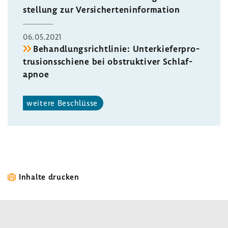
stel­lung zur Versi­cher­ten­in­for­ma­tion
06.05.2021
Behand­lungs­richt­linie: Unter­kie­fer­pro­
tru­si­ons­schiene bei obstruk­tiver Schlaf­
apnoe
weitere Beschlüsse
Inhalte drucken