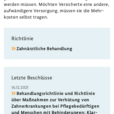
werden müssen. Möchten Versi­cherte eine andere,
aufwän­di­gere Versor­gung, müssen sie die Mehr­
kosten selbst tragen.
Richt­linie
Zahn­ärzt­liche Behand­lung
Letzte Beschlüsse
16.12.2021
Behand­lungs­richt­linie und Richt­linie
über Maßnahmen zur Verhü­tung von
Zahnerkran­kungen bei Pfle­ge­be­dürf­tigen
und Menschen mit Behin­de­rungen: Klar­