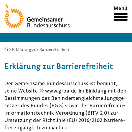
Zur
Menü
Startseite
Sie
Erklärung zur Barrierefreiheit
sind
Erklä­rung zur Barrie­re­frei­heit
hier:
Der Gemein­same Bundes­aus­schuss ist bemüht,
seine Website
www.g-ba.de
im Einklang mit den
Bestim­mungen des Behin­der­ten­gleich­stel­lungs­ge­
setzes des Bundes (BGG) sowie der Barrierefreien-​
Informationstechnik-Verordnung (BITV 2.0) zur
Umset­zung der Richt­linie (EU) 2016/2102 barrie­re­
frei zugäng­lich zu machen.