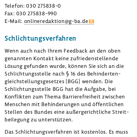
Telefon: 030 275838-​0
Fax: 030 275838-​990
E-Mail:
online­re­dak­tion@g-ba.de
Schlich­tungs­ver­fahren
Wenn auch nach Ihrem Feed­back an den oben
genannten Kontakt keine zufrie­den­stel­lende
Lösung gefunden wurde, können Sie sich an die
Schlich­tungs­stelle nach § 16 des Behin­der­ten­
gleich­stel­lungs­ge­setzes (BGG) wenden. Die
Schlich­tungs­stelle BGG hat die Aufgabe, bei
Konflikten zum Thema Barrie­re­frei­heit zwischen
Menschen mit Behin­de­rungen und öffent­li­chen
Stellen des Bundes eine außer­ge­richt­liche Streit­
bei­le­gung zu unter­stützen.
Das Schlich­tungs­ver­fahren ist kostenlos. Es muss