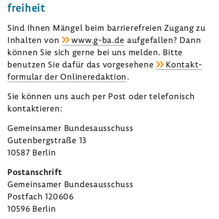
frei­heit
Sind Ihnen Mängel beim barrie­re­freien Zugang zu
Inhalten von
www.g-ba.de
aufge­fallen? Dann
können Sie sich gerne bei uns melden. Bitte
benutzen Sie dafür das vorge­se­hene
Kontakt­
for­mular der Online­re­dak­tion
.
Sie können uns auch per Post oder tele­fo­nisch
kontak­tieren:
Gemein­samer Bundes­aus­schuss
Guten­berg­straße 13
10587 Berlin
Post­an­schrift
Gemein­samer Bundes­aus­schuss
Post­fach 120606
10596 Berlin