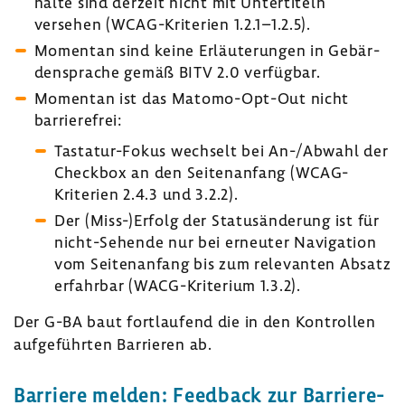
halte sind derzeit nicht mit Unter­ti­teln
versehen (WCAG-​Kriterien 1.2.1–1.2.5).
Momentan sind keine Erläu­te­rungen in Gebär­
den­sprache gemäß BITV 2.0 verfügbar.
Momentan ist das Matomo-​Opt-Out nicht
barrie­re­frei:
Tastatur-​Fokus wech­selt bei An-/Abwahl der
Checkbox an den Seiten­an­fang (
WCAG-​
Kriterien 2.4.3 und 3.2.2).
Der (Miss-)Erfolg der Status­än­de­rung ist für
nicht-​Sehende nur bei erneuter Navi­ga­tion
vom Seiten­an­fang bis zum rele­vanten Absatz
erfahrbar (WACG-​Kriterium 1.3.2).
Der G-BA baut fort­lau­fend die in den Kontrollen
aufge­führten Barrieren ab.
Barriere melden: Feed­back zur Barrie­re­