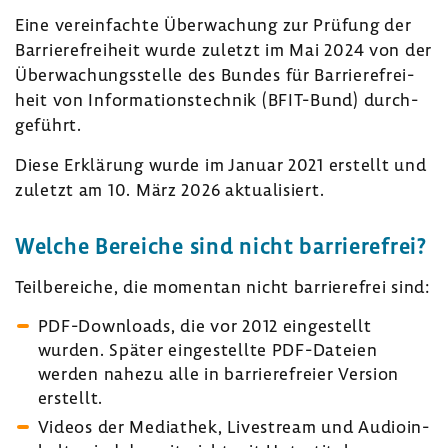
Eine verein­fachte Über­wa­chung zur Prüfung der
Barrie­re­frei­heit wurde zuletzt im Mai 2024 von der
Über­wa­chungs­stelle des Bundes für Barrie­re­frei­
heit von Infor­ma­ti­ons­technik (BFIT-​Bund) durch­
ge­führt.
Diese Erklä­rung wurde im Januar 2021 erstellt und
zuletzt am 10. März 2026 aktua­li­siert.
Welche Bereiche sind nicht barrie­re­frei?
Teil­be­reiche, die momentan nicht barrie­re­frei sind:
PDF-​Downloads, die vor 2012 einge­stellt
wurden. Später einge­stellte PDF-​Dateien
werden nahezu alle in barrie­re­freier Version
erstellt.
Videos der Media­thek, Live­stream und Audio­in­