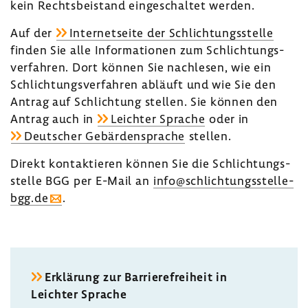
kein Rechts­bei­stand einge­schaltet werden.
Auf der
Inter­net­seite der Schlich­tungs­stelle
finden Sie alle Infor­ma­tionen zum Schlich­tungs­
ver­fahren. Dort können Sie nach­lesen, wie ein
Schlich­tungs­ver­fahren abläuft und wie Sie den
Antrag auf Schlich­tung stellen. Sie können den
Antrag auch in
Leichter Sprache
oder in
Deut­scher Gebär­den­sprache
stellen.
Direkt kontak­tieren können Sie die Schlich­tungs­
stelle BGG per E-Mail an
info@schlichtungsstelle-​
bgg.de
.
Erklä­rung zur Barrie­re­frei­heit in
Leichter Sprache