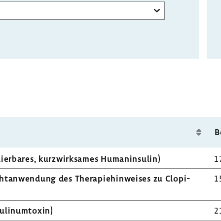
B
ier­bares, kurz­wirk­sames Human­in­sulin)
1
t­an­wen­dung des Thera­pie­hin­weises zu Clopi­
1
­li­num­toxin)
2