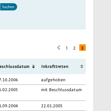
Suchen
1
2
3
zur
vorhe­
rigen
eschluss­datum
Inkraft­treten
Seite
7.10.2006
aufge­hoben
5.02.2005
mit Beschluss­datum
1.09.2004
22.01.2005