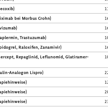
e­coxib)
1
li­ximab bei Morbus Crohn)
1
vi­zumab)
1
p­lermin, Tras­tu­zumab)
1
i­do­grel, Raloxifen, Zana­mivir)
1
er­cept, Repaglinid, Leflunomid, Glati­ramer­
1
sulin-​Analogon Lispro)
2
­pie­hin­weise)
1
­pie­hin­weise)
2
­pie­hin­weise)
2