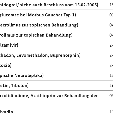
pi­do­grel/ siehe auch Beschluss vom 15.02.2005)
1
g­lu­cerase bei Morbus Gaucher Typ 1)
0
e­cro­limus zur topi­schen Behand­lung)
0
ro­limus zur topi­schen Behand­lung)
0
t­amivir)
2
thadon, Levo­me­thadon, Buprenor­phin)
2
coxib)
2
i­sche Neuro­lep­tika)
1
etin, Tibolon)
2
­zo­lid­in­dione, Azathio­prin zur Behand­lung der
0
i­vudin)
1