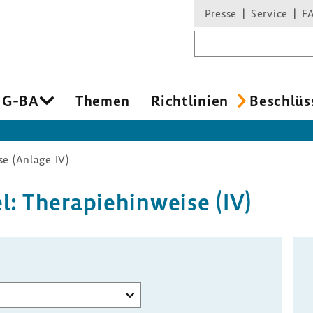
Presse
Service
F
Suchbegriff
 G-BA
Themen
Richt­li­nien
Beschlüs
e (Anlage IV)
: Thera­pie­hin­weise (IV)