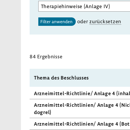
Aufgabenbereich
des
gewählten
oder
zurück­setzen
Filter anwenden
Unterausschusses
auswählen
84 Ergeb­nisse
Thema des Beschlusses
Arzneimittel-​Richtlinie/ Anlage 4 (inha­l
Arzneimittel-​Richtlinien/ Anlage 4 (Nich
do­grel)
Arzneimittel-​Richtlinien/ Anlage 4 (Botu