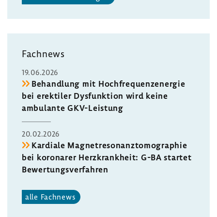
Fach­news
19.06.2026
Behand­lung mit Hoch­fre­quenz­energie
bei erek­tiler Dysfunk­tion wird keine
ambu­lante GKV-​Leistung
20.02.2026
Kardiale Magnet­re­so­nanz­to­mo­gra­phie
bei koro­narer Herz­krank­heit: G-BA startet
Bewer­tungs­ver­fahren
alle Fach­news