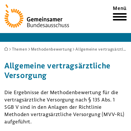
Zur
Menü
Startseite
Sie
Themen
Methodenbewertung
Allgemeine vertragsärztliche Versorgung
sind
Allge­meine vertrags­ärzt­liche
hier:
Versor­gung
Die Ergeb­nisse der Metho­den­be­wer­tung für die
vertrags­ärzt­liche Versor­gung nach § 135 Abs. 1
SGB V sind in den Anlagen der Richt­linie
Methoden vertrags­ärzt­liche Versor­gung (MVV-RL)
aufge­führt.