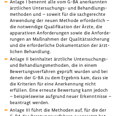
Anlage I benennt alle vom G-BA aner­kannten
ärzt­li­chen Untersuchungs-​ und Behand­lungs­
me­thoden und – soweit für die sach­ge­rechte
Anwen­dung der neuen Methode erfor­der­lich –
die notwen­dige Quali­fi­ka­tion der Ärzte, die
appa­ra­tiven Anfor­de­rungen sowie die Anfor­de­
rungen an Maßnahmen der Quali­täts­si­che­rung
und die erfor­der­liche Doku­men­ta­tion der ärzt­
li­chen Behand­lung.
Anlage II beinhaltet ärzt­liche Untersuchungs-​
und Behand­lungs­me­thoden, die in einem
Bewer­tungs­ver­fahren geprüft wurden und bei
denen der G-BA zu dem Ergebnis kam, dass sie
die Krite­rien für eine Aner­ken­nung nicht
erfüllen. Eine erneute Bewer­tung kann jedoch
– beispiels­weise aufgrund neuer Erkennt­nisse –
bean­tragt werden.
Anlage III führt die Methoden auf, für die der