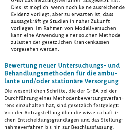
G-BA das Bera­tungs­ver­fahren ausge­setzt hat.
Dies ist möglich, wenn noch keine ausrei­chende
Evidenz vorliegt, aber zu erwarten ist, dass
aussa­ge­kräf­tige Studien in naher Zukunft
vorliegen. Im Rahmen von Modell­ver­su­chen
kann eine Anwen­dung einer solchen Methode
zulasten der gesetz­li­chen Kran­ken­kassen
vorge­sehen werden.
Bewer­tung neuer Untersuchungs-​ und
Behand­lungs­me­thoden für die ambu­
lante und/oder statio­näre Versor­gung
Die wesent­li­chen Schritte, die der G-BA bei der
Durch­füh­rung eines Metho­den­be­wer­tungs­ver­fah­
rens einzu­halten hat, sind gesetz­lich fest­ge­legt:
Von der Antrag­stel­lung über die wissen­schaft­li­
chen Entschei­dungs­grund­lagen und das Stel­lung­
nah­me­ver­fahren bis hin zur Beschluss­fas­sung.