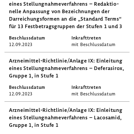
eines Stel­lung­nah­me­ver­fah­rens – Redak­tio­
nelle Anpas­sung von Bezeich­nungen der
Darrei­chungs­formen an die „Stan­dard Terms“
für 13 Fest­be­trags­gruppen der Stufen 1 und 3
12.09.2023
mit Beschluss­datum
Arzneimittel-​Richtlinie/Anlage IX: Einlei­tung
eines Stel­lung­nah­me­ver­fah­rens – Defer­a­sirox,
Gruppe 1, in Stufe 1
12.09.2023
mit Beschluss­datum
Arzneimittel-​Richtlinie/Anlage IX: Einlei­tung
eines Stel­lung­nah­me­ver­fah­rens – Lacos­amid,
Gruppe 1, in Stufe 1