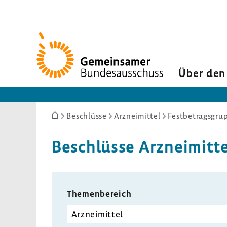
Zur
Startseite
Über den
Sie
Beschlüsse
Arzneimittel
Festbetragsgrup
sind
hier:
Beschlüsse Arznei­mitte
Themen­be­reich
Unterausschuss
auswählen