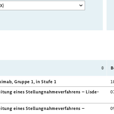
B
­ximab, Gruppe 1, in Stufe 1
1
­tung eines Stel­lung­nah­me­ver­fah­rens – Lisd­e­
0
­tung eines Stel­lung­nah­me­ver­fah­rens –
0