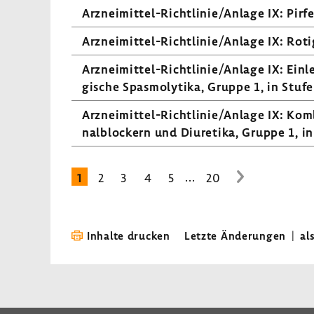
Arzneimittel-​Richtlinie/Anlage IX: Pirfe
Arzneimittel-​Richtlinie/Anlage IX: Roti­
Arzneimittel-​Richtlinie/Anlage IX: Einlei
gi­sche Spas­mo­ly­tika, Gruppe 1, in Stufe
Arzneimittel-​Richtlinie/Anlage IX: Kom
nal­blo­ckern und Diure­tika, Gruppe 1, in
...
1
2
3
4
5
20
zur
nächsten
Seite
Inhalte drucken
Letzte Änderungen
|
al