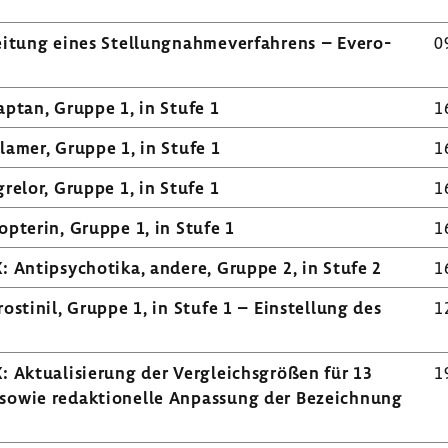
­tung eines Stel­lung­nah­me­ver­fah­rens – Evero­
0
aptan, Gruppe 1, in Stufe 1
1
l­amer, Gruppe 1, in Stufe 1
1
­relor, Gruppe 1, in Stufe 1
1
op­terin, Gruppe 1, in Stufe 1
1
 Anti­psy­cho­tika, andere, Gruppe 2, in Stufe 2
1
o­stinil, Gruppe 1, in Stufe 1 – Einstel­lung des
1
 Aktua­li­sie­rung der Vergleichs­größen für 13
1
 sowie redak­tio­nelle Anpas­sung der Bezeich­nung