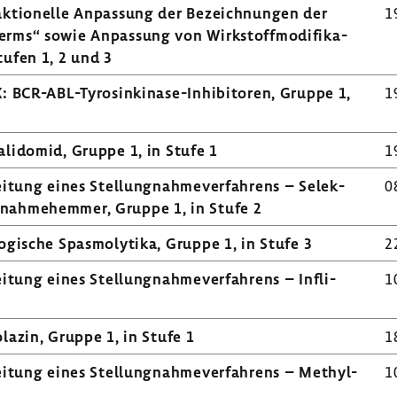
k­tio­nelle Anpas­sung der Bezeich­nungen der
1
rms“ sowie Anpas­sung von Wirk­stoff­mo­di­fi­ka­
tufen 1, 2 und 3
X: BCR-​ABL-Tyrosinkinase-Inhibitoren, Gruppe 1,
1
­li­domid, Gruppe 1, in Stufe 1
1
­tung eines Stel­lung­nah­me­ver­fah­rens – Selek­
0
fnahmehemmer, Gruppe 1, in Stufe 2
gi­sche Spas­mo­ly­tika, Gruppe 1, in Stufe 3
2
­tung eines Stel­lung­nah­me­ver­fah­rens – Infli­
1
­lazin, Gruppe 1, in Stufe 1
1
i­tung eines Stel­lung­nah­me­ver­fah­rens – Methyl­
1