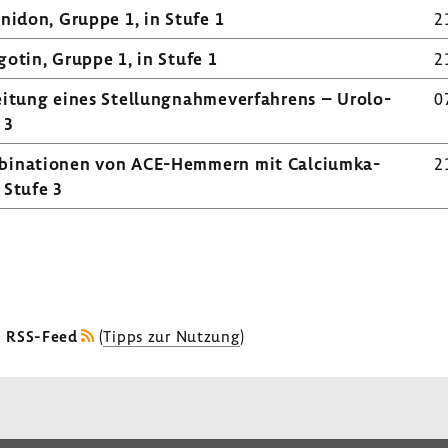
­n­idon, Gruppe 1, in Stufe 1
2
gotin, Gruppe 1, in Stufe 1
2
­tung eines Stel­lung­nah­me­ver­fah­rens – Urolo­
0
 3
bi­na­tionen von ACE-​Hemmern mit Calci­um­ka­
2
 Stufe 3
s RSS-Feed
(
Tipps zur Nutzung
)