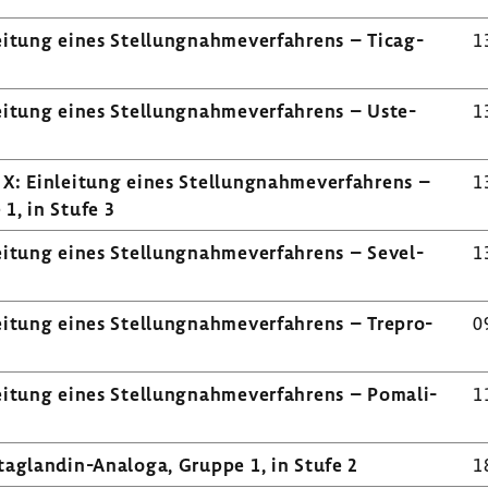
­tung eines Stel­lung­nah­me­ver­fah­rens – Tica­g­
1
­tung eines Stel­lung­nah­me­ver­fah­rens – Uste­
1
: Einlei­tung eines Stel­lung­nah­me­ver­fah­rens –
1
 1, in Stufe 3
­tung eines Stel­lung­nah­me­ver­fah­rens – Seve­l­
1
­tung eines Stel­lung­nah­me­ver­fah­rens – Trepro­
0
­tung eines Stel­lung­nah­me­ver­fah­rens – Poma­li­
1
taglandin-​Analoga, Gruppe 1, in Stufe 2
1