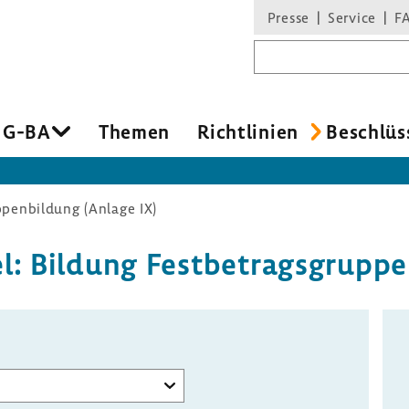
Presse
Service
F
Suchbegriff
 G-BA
Themen
Richt­li­nien
Beschlüs
penbildung (Anlage IX)
l: Bildung Fest­be­trags­gruppe