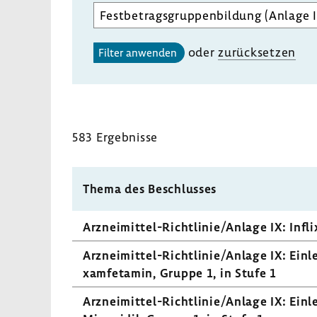
Aufgabenbereich
des
gewählten
oder
zurück­setzen
Filter anwenden
Unterausschusses
auswählen
583 Ergeb­nisse
Thema des Beschlusses
Arzneimittel-​Richtlinie/Anlage IX: Infli
Arzneimittel-​Richtlinie/Anlage IX: Einlei
xamf­et­amin, Gruppe 1, in Stufe 1
Arzneimittel-​Richtlinie/Anlage IX: Einlei