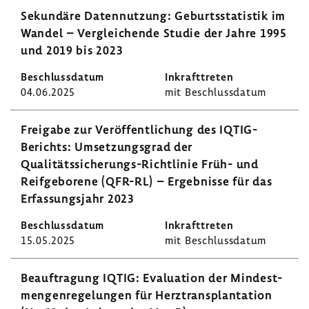
Sekun­däre Daten­nut­zung: Geburts­sta­tistik im
Wandel – Verglei­chende Studie der Jahre 1995
und 2019 bis 2023
04.06.2025
mit Beschluss­datum
Frei­gabe zur Veröf­fent­li­chung des IQTIG-​
Berichts: Umset­zungs­grad der
Qualitätssicherungs-​Richtlinie Früh- und
Reif­ge­bo­rene (QFR-RL) – Ergeb­nisse für das
Erfas­sungs­jahr 2023
15.05.2025
mit Beschluss­datum
Beauf­tra­gung IQTIG: Evalua­tion der Mindest­
men­gen­re­ge­lungen für Herz­trans­plan­ta­tion