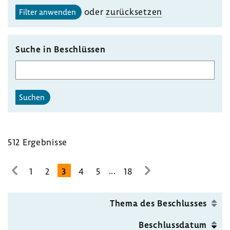
gewählten
oder
zurück­setzen
Filter anwenden
Unterausschusses
auswählen
Suche in Beschlüssen
Suchen
512 Ergeb­nisse
...
1
2
3
4
5
18
zur
zur
vorhe­
nächsten
rigen
Seite
Thema des Beschlusses
Seite
Beschluss­datum