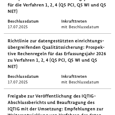
für die Verfahren 1, 2, 4 (QS PCI, QS WI und QS
NET)
17.07.2025
mit Beschluss­datum
Richt­linie zur daten­ge­stützten einrich­tungs­
über­grei­fenden Quali­täts­si­che­rung: Prospek­
tive Rechen­re­geln für das Erfas­sungs­jahr 2026
zu Verfahren 1, 2, 4 (QS PCI, QS WI und QS
NET)
17.07.2025
mit Beschluss­datum
Frei­gabe zur Veröf­fent­li­chung des IQTIG-​
Abschlussberichts und Beauf­tra­gung des
IQTIG mit der Umset­zung: Empfeh­lungen zur