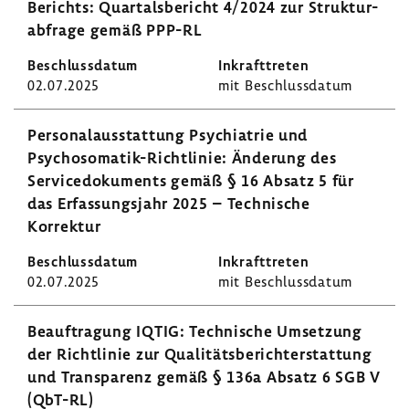
Berichts: Quar­tals­be­richt 4/2024 zur Struk­tur­
ab­frage gemäß PPP-RL
02.07.2025
mit Beschluss­datum
Perso­nal­aus­stat­tung Psych­ia­trie und
Psychosomatik-​Richtlinie: Ände­rung des
Servi­ce­do­ku­ments gemäß § 16 Absatz 5 für
das Erfas­sungs­jahr 2025 – Tech­ni­sche
Korrektur
02.07.2025
mit Beschluss­datum
Beauf­tra­gung IQTIG: Tech­ni­sche Umset­zung
der Richt­linie zur Quali­täts­be­richt­erstat­tung
und Trans­pa­renz gemäß § 136a Absatz 6 SGB V
(QbT-RL)