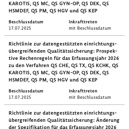
KAROTIS, QS MC, QS GYN-OP, QS DEK, QS
HSMDEF, QS PM, QS HGV und QS KEP
17.07.2025
mit Beschluss­datum
Richt­linie zur daten­ge­stützten einrich­tungs­
über­grei­fenden Quali­täts­si­che­rung: Prospek­
tive Rechen­re­geln für das Erfas­sungs­jahr 2026
zu den Verfahren QS CHE, QS TX, QS KCHK, QS
KAROTIS, QS MC, QS GYN-OP, QS DEK, QS
HSMDEF, QS PM, QS HGV und QS KEP
17.07.2025
mit Beschluss­datum
Richt­linie zur daten­ge­stützten einrich­tungs­
über­grei­fenden Quali­täts­si­che­rung: Ände­rung
der Spezi­fi­ka­tion für das Erfas­sungs­jahr 2026