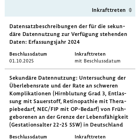
Inkraft­treten
Daten­satz­be­schrei­bungen der für die sekun­
däre Daten­nut­zung zur Verfü­gung stehenden
Daten: Erfas­sungs­jahr 2024
01.10.2025
mit Beschluss­datum
Sekun­däre Daten­nut­zung: Unter­su­chung der
Über­le­bens­rate und der Rate an schweren
Kompli­ka­tionen (Hirn­blu­tung Grad 3, Entlas­
sung mit Sauer­stoff, Reti­no­pa­thie mit Thera­
pie­be­darf, NEC/FIP mit OP-​Bedarf) von Früh­
ge­bo­renen an der Grenze der Lebens­fä­hig­keit
(Gesta­ti­ons­alter 22-25 SSW) in Deutsch­land