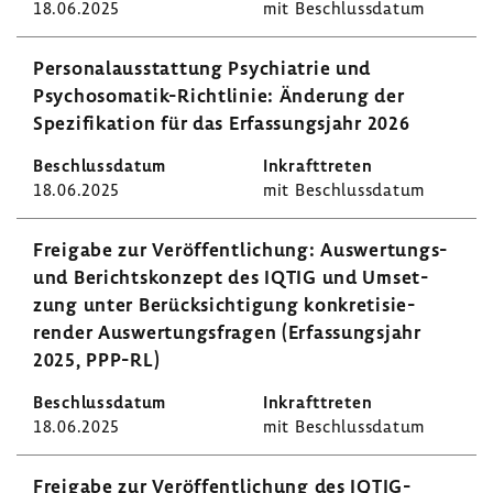
18.06.2025
mit Beschluss­datum
Perso­nal­aus­stat­tung Psych­ia­trie und
Psychosomatik-​Richtlinie: Ände­rung der
Spezi­fi­ka­tion für das Erfas­sungs­jahr 2026
18.06.2025
mit Beschluss­datum
Frei­gabe zur Veröf­fent­li­chung: Auswertungs-​
und Berichts­kon­zept des IQTIG und Umset­
zung unter Berück­sich­ti­gung konkre­ti­sie­
render Auswer­tungs­fragen (Erfas­sungs­jahr
2025, PPP-RL)
18.06.2025
mit Beschluss­datum
Frei­gabe zur Veröf­fent­li­chung des IQTIG-​