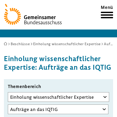
Zur
Menü
Startseite
Sie
Beschlüsse
Einholung wissenschaftlicher Expertise
Aufträge an das IQTIG
sind
Einho­lung wissen­schaft­li­cher
hier:
Exper­tise: Aufträge an das IQTIG
Themen­be­reich
Unterausschuss
auswählen
Aufgabenbereich
des