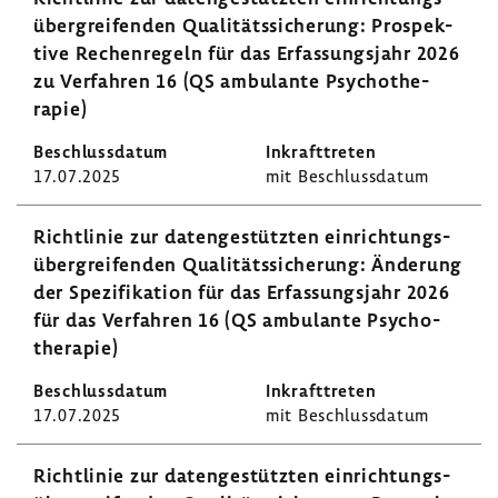
über­grei­fenden Quali­täts­si­che­rung: Prospek­
tive Rechen­re­geln für das Erfas­sungs­jahr 2026
zu Verfahren 16 (QS ambu­lante Psycho­the­
rapie)
17.07.2025
mit Beschluss­datum
Richt­linie zur daten­ge­stützten einrich­tungs­
über­grei­fenden Quali­täts­si­che­rung: Ände­rung
der Spezi­fi­ka­tion für das Erfas­sungs­jahr 2026
für das Verfahren 16 (QS ambu­lante Psycho­
the­rapie)
17.07.2025
mit Beschluss­datum
Richt­linie zur daten­ge­stützten einrich­tungs­