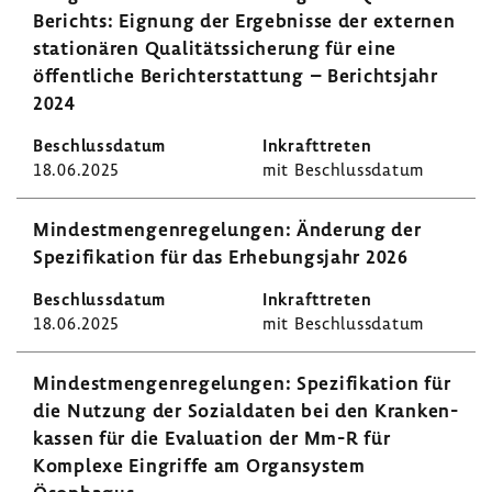
Berichts: Eignung der Ergeb­nisse der externen
statio­nären Quali­täts­si­che­rung für eine
öffent­liche Bericht­erstat­tung – Berichts­jahr
2024
18.06.2025
mit Beschluss­datum
Mindest­men­gen­re­ge­lungen: Ände­rung der
Spezi­fi­ka­tion für das Erhe­bungs­jahr 2026
18.06.2025
mit Beschluss­datum
Mindest­men­gen­re­ge­lungen: Spezi­fi­ka­tion für
die Nutzung der Sozi­al­daten bei den Kran­ken­
kassen für die Evalua­tion der Mm-R für
Komplexe Eingriffe am Organ­system