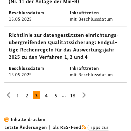
(Nr. 11 der Anlage der Mm-R)
15.05.2025
mit Beschluss­datum
Richt­linie zur daten­ge­stützten einrich­tungs­
über­grei­fenden Quali­täts­si­che­rung: Endgül­
tige Rechen­re­geln für das Auswer­tungs­jahr
2025 zu den Verfahren 1, 2 und 4
15.05.2025
mit Beschluss­datum
...
1
2
3
4
5
18
zur
zur
vorhe­
nächsten
rigen
Seite
Seite
Inhalte drucken
Letzte Änderungen
|
als RSS-Feed
(
Tipps zur