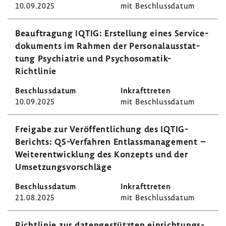
10.09.2025
mit Beschluss­datum
Beauf­tra­gung IQTIG: Erstel­lung eines Servi­ce­
do­ku­ments im Rahmen der Perso­nal­aus­stat­
tung Psych­ia­trie und Psychosomatik-​
Richtlinie
10.09.2025
mit Beschluss­datum
Frei­gabe zur Veröf­fent­li­chung des IQTIG-​
Berichts: QS-​Verfahren Entlass­ma­nage­ment –
Weiter­ent­wick­lung des Konzepts und der
Umset­zungs­vor­schläge
21.08.2025
mit Beschluss­datum
Richt­linie zur daten­ge­stützten einrich­tungs­