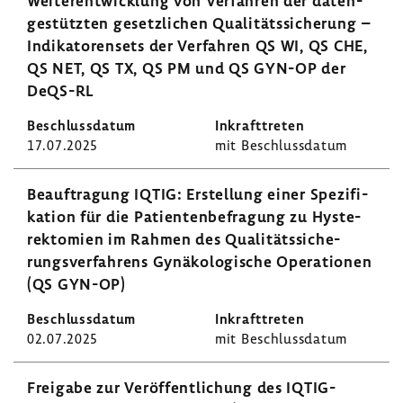
Weiter­ent­wick­lung von Verfahren der daten­
ge­stützten gesetz­li­chen Quali­täts­si­che­rung –
Indi­ka­to­ren­sets der Verfahren QS WI, QS CHE,
QS NET, QS TX, QS PM und QS GYN-OP der
DeQS-RL
17.07.2025
mit Beschluss­datum
Beauf­tra­gung IQTIG: Erstel­lung einer Spezi­fi­
ka­tion für die Pati­en­ten­be­fra­gung zu Hyste­
rek­to­mien im Rahmen des Quali­täts­si­che­
rungs­ver­fah­rens Gynä­ko­lo­gi­sche Opera­tionen
(QS GYN-OP)
02.07.2025
mit Beschluss­datum
Frei­gabe zur Veröf­fent­li­chung des IQTIG-​