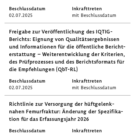
02.07.2025
mit Beschluss­datum
Frei­gabe zur Veröf­fent­li­chung des IQTIG-​
Berichts: Eignung von Quali­täts­er­geb­nissen
und Infor­ma­tionen für die öffent­liche Bericht­
erstat­tung – Weiter­ent­wick­lung der Krite­rien,
des Prüf­pro­zesses und des Berichts­for­mats für
die Empfeh­lungen (QbT-RL)
02.07.2025
mit Beschluss­datum
Richt­linie zur Versor­gung der hüft­ge­lenk­
nahen Femur­fraktur: Ände­rung der Spezi­fi­ka­
tion für das Erfas­sungs­jahr 2026