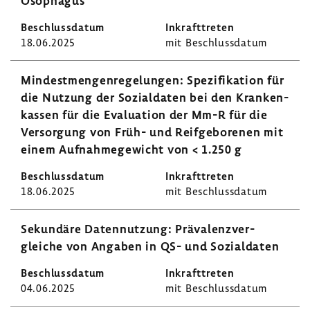
Ösophagus
18.06.2025
mit Beschluss­datum
Mindest­men­gen­re­ge­lungen: Spezi­fi­ka­tion für
die Nutzung der Sozi­al­daten bei den Kran­ken­
kassen für die Evalua­tion der Mm-R für die
Versor­gung von Früh- und Reif­ge­bo­renen mit
einem Aufnah­me­ge­wicht von < 1.250 g
18.06.2025
mit Beschluss­datum
Sekun­däre Daten­nut­zung: Präva­lenz­ver­
gleiche von Angaben in QS- und Sozi­al­daten
04.06.2025
mit Beschluss­datum