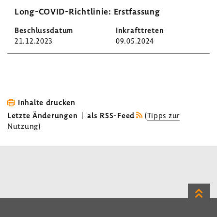
Long-​COVID-Richtlinie: Erst­fas­sung
21.12.2023
09.05.2024
Inhalte drucken
Letzte Änderungen
|
als RSS-Feed
(
Tipps zur
Nutzung
)
Zum
Seite
LinkedIn
Instagram
Bluesky