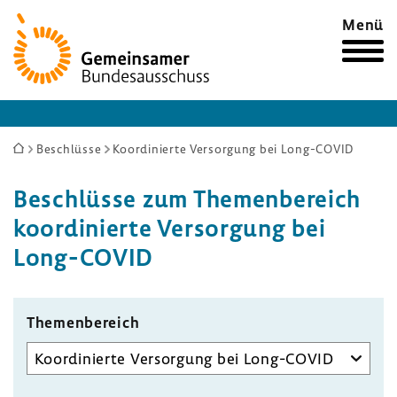
Zur
Menü
Startseite
Sie
Beschlüsse
Koordinierte Versorgung bei Long-COVID
sind
Beschlüsse zum Themen­be­reich
hier:
koor­di­nierte Versor­gung bei
Long-​COVID
Themen­be­reich
Unterausschuss
auswählen