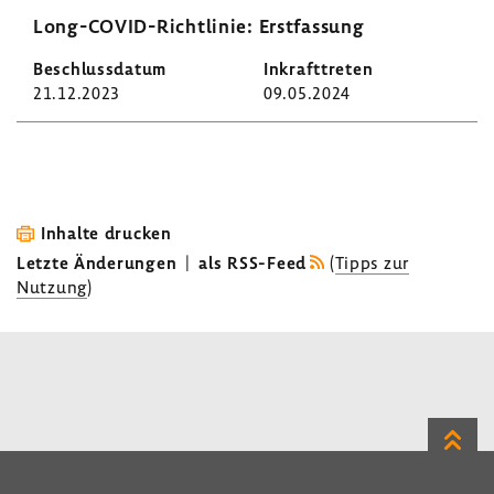
Long-​COVID-Richtlinie: Erst­fas­sung
21.12.2023
09.05.2024
Inhalte drucken
Letzte Änderungen
|
als RSS-Feed
(
Tipps zur
Nutzung
)
Zum
Seite
LinkedIn
Instagram
Bluesky