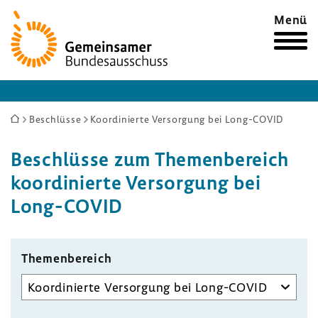
Zur
Menü
Startseite
Sie
Beschlüsse
Koordinierte Versorgung bei Long-COVID
sind
Beschlüsse zum Themen­be­reich
hier:
koor­di­nierte Versor­gung bei
Long-​COVID
Themen­be­reich
Unterausschuss
auswählen