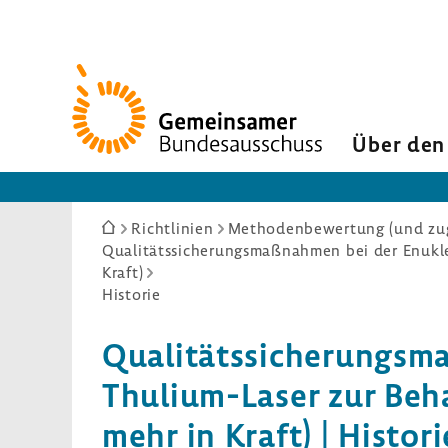
Zur
Startseite
Über den
Sie
Richtlinien
Methodenbewertung (und zug
Qualitätssicherungsmaßnahmen bei der Enukle
sind
Kraft)
hier:
Historie
Quali­täts­si­che­rungs
Thulium-​Laser zur Beh
mehr in Kraft) | Histori