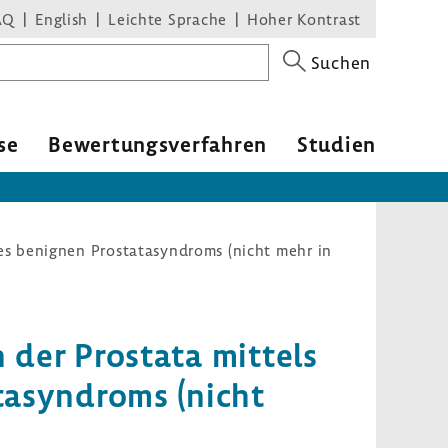
AQ
English
Leichte Sprache
Hoher Kontrast
Suchen
se
Bewer­tungs­ver­fahren
Studien
es benignen Prostatasyndroms (nicht mehr in
n der Prostata mittels
a­syn­droms (nicht