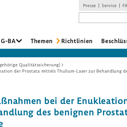
Presse
Service
F
Suchbegriff
 G-BA
Themen
Richt­li­nien
Beschlüs
ehörige Qualitätssicherung)
ation der Prostata mittels Thulium-Laser zur Behandlung d
­maß­nahmen bei der Enuklea­tio
and­lung des benignen Prosta­t
e