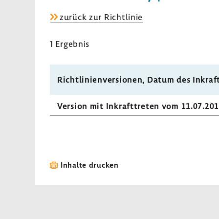
Quali­
zurück zur Richt­linie
täts­
si­
1 Ergebnis
che­
rungs­
maß­
Richt­li­ni­en­ver­sionen, Datum des Inkraft
nahmen
bei
Version mit Inkraft­treten vom 11.07.20
der
Enuklea­
tion
der
Prostata
Inhalte drucken
mittels
Thulium-​
Laser
zur