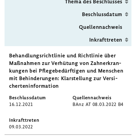
Thema des Beschlusses
V
Beschluss­datum
Quel­len­nach­weis
Inkraft­treten
Behand­lungs­richt­linie und Richt­linie über
Maßnahmen zur Verhü­tung von Zahnerkran­
kungen bei Pfle­ge­be­dürf­tigen und Menschen
mit Behin­de­rungen: Klar­stel­lung zur Versi­
cher­ten­in­for­ma­tion
16.12.2021
BAnz AT 08.03.2022 B4
09.03.2022