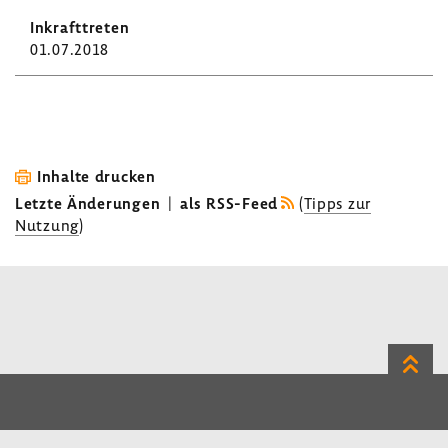
01.07.2018
Inhalte drucken
Letzte Änderungen
|
als RSS-Feed
(
Tipps zur
Nutzung
)
Zum
Seite
LinkedIn
Instagram
Bluesky
Impressum
Datenschutz
Kontakt
Inhalt