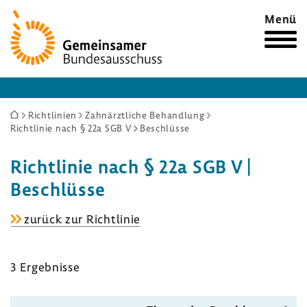
Zur
Menü
Startseite
Sie
Richtlinien
Zahnärztliche Behandlung
Richtlinie nach § 22a SGB V
Beschlüsse
sind
hier:
Richt­linie nach § 22a SGB V |
Beschlüsse
Richt­
zurück zur Richt­linie
linie
nach
3 Ergeb­nisse
§
22a
SGB