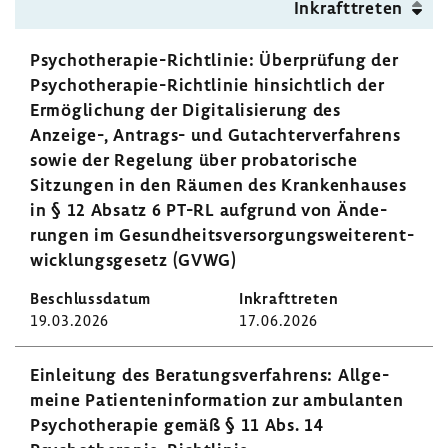
Inkraft­treten
Psychotherapie-​Richtlinie: Über­prü­fung der
Psychotherapie-​Richtlinie hinsicht­lich der
Ermög­li­chung der Digi­ta­li­sie­rung des
Anzeige-​, Antrags-​ und Gutach­ter­ver­fah­rens
sowie der Rege­lung über proba­to­ri­sche
Sitzungen in den Räumen des Kran­ken­hauses
in § 12 Absatz 6 PT-RL aufgrund von Ände­
rungen im Gesund­heits­ver­sor­gungs­wei­ter­ent­
wick­lungs­ge­setz (GVWG)
19.03.2026
17.06.2026
Einlei­tung des Bera­tungs­ver­fah­rens: Allge­
meine Pati­en­ten­in­for­ma­tion zur ambu­lanten
Psycho­the­rapie gemäß § 11 Abs. 14