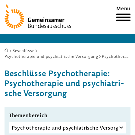
Zur
Menü
Startseite
Sie
Beschlüsse
Psychotherapie und psychiatrische Versorgung
Psychotherapie und psychiatrische Versorgung
sind
hier:
Beschlüsse Psycho­the­rapie:
Psycho­the­rapie und psych­ia­tri­
sche Versor­gung
Themen­be­reich
Unterausschuss
auswählen