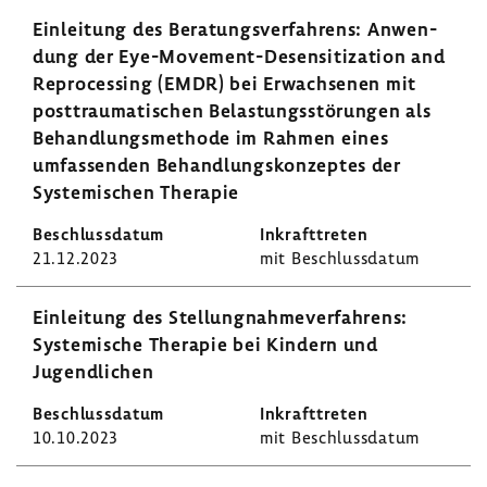
Einlei­tung des Bera­tungs­ver­fah­rens: Anwen­
dung der Eye-​Movement-Desensitization and
Repro­ces­sing (EMDR) bei Erwach­senen mit
post­trau­ma­ti­schen Belas­tungs­stö­rungen als
Behand­lungs­me­thode im Rahmen eines
umfas­senden Behand­lungs­kon­zeptes der
Syste­mi­schen Therapie
21.12.2023
mit Beschluss­datum
Einlei­tung des Stel­lung­nah­me­ver­fah­rens:
Syste­mi­sche Therapie bei Kindern und
Jugend­li­chen
10.10.2023
mit Beschluss­datum