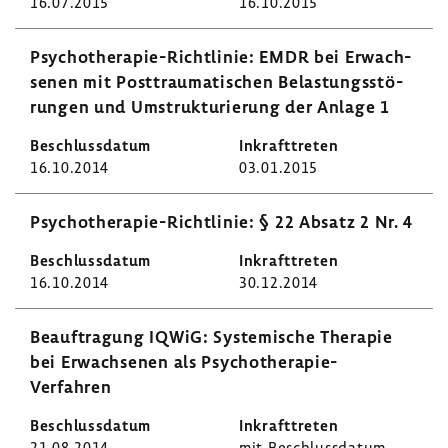
16.07.2015
16.10.2015
Psychotherapie-​Richtlinie: EMDR bei Erwach­
senen mit Post­trau­ma­ti­schen Belas­tungs­stö­
rungen und Umstruk­tu­rie­rung der Anlage 1
16.10.2014
03.01.2015
Psychotherapie-​Richtlinie: § 22 Absatz 2 Nr. 4
16.10.2014
30.12.2014
Beauf­tra­gung IQWiG: Syste­mi­sche Therapie
bei Erwach­senen als Psychotherapie-​
Verfahren
21.08.2014
mit Beschluss­datum