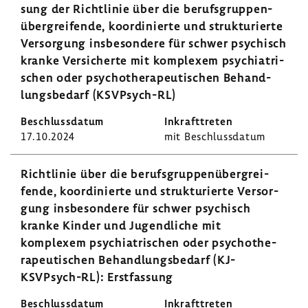
sung der Richt­linie über die berufs­grup­pen­
über­grei­fende, koor­di­nierte und struk­tu­rierte
Versor­gung insbe­son­dere für schwer psychisch
kranke Versi­cherte mit komplexem psych­ia­tri­
schen oder psycho­the­ra­peu­ti­schen Behand­
lungs­be­darf (KSVPsych-​RL)
17.10.2024
mit Beschluss­datum
Richt­linie über die berufs­grup­pen­über­grei­
fende, koor­di­nierte und struk­tu­rierte Versor­
gung insbe­son­dere für schwer psychisch
kranke Kinder und Jugend­liche mit
komplexem psych­ia­tri­schen oder psycho­the­
ra­peu­ti­schen Behand­lungs­be­darf (KJ-​
KSVPsych-RL): Erst­fas­sung