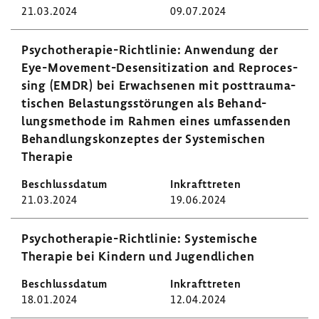
21.03.2024
09.07.2024
Psychotherapie-​Richtlinie: Anwen­dung der
Eye-​Movement-Desensitization and Repro­ces­
sing (EMDR) bei Erwach­senen mit post­trau­ma­
ti­schen Belas­tungs­stö­rungen als Behand­
lungs­me­thode im Rahmen eines umfas­senden
Behand­lungs­kon­zeptes der Syste­mi­schen
Therapie
21.03.2024
19.06.2024
Psychotherapie-​Richtlinie: Syste­mi­sche
Therapie bei Kindern und Jugend­li­chen
18.01.2024
12.04.2024