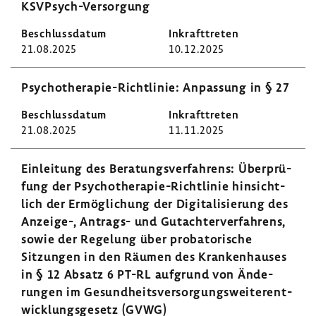
KSVPsych-​Versorgung
21.08.2025
10.12.2025
Psychotherapie-​Richtlinie: Anpas­sung in § 27
21.08.2025
11.11.2025
Einlei­tung des Bera­tungs­ver­fah­rens: Über­prü­
fung der Psychotherapie-​Richtlinie hinsicht­
lich der Ermög­li­chung der Digi­ta­li­sie­rung des
Anzeige-​, Antrags-​ und Gutach­ter­ver­fah­rens,
sowie der Rege­lung über proba­to­ri­sche
Sitzungen in den Räumen des Kran­ken­hauses
in § 12 Absatz 6 PT-RL aufgrund von Ände­
rungen im Gesund­heits­ver­sor­gungs­wei­ter­ent­
wick­lungs­ge­setz (GVWG)