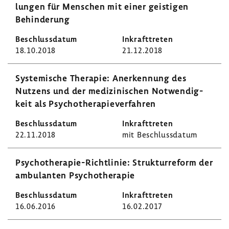
lungen für Menschen mit einer geis­tigen
Behin­de­rung
18.10.2018
21.12.2018
Syste­mi­sche Therapie: Aner­ken­nung des
Nutzens und der medi­zi­ni­schen Notwen­dig­
keit als Psycho­the­ra­pie­ver­fahren
22.11.2018
mit Beschluss­datum
Psychotherapie-​Richtlinie: Struk­tur­re­form der
ambu­lanten Psycho­the­rapie
16.06.2016
16.02.2017