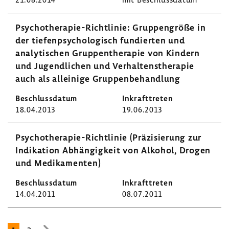
Psychotherapie-​Richtlinie: Grup­pen­größe in
der tiefen­psy­cho­lo­gisch fundierten und
analy­ti­schen Grup­pen­the­rapie von Kindern
und Jugend­li­chen und Verhal­tens­the­rapie
auch als allei­nige Grup­pen­be­hand­lung
18.04.2013
19.06.2013
Psychotherapie-​Richtlinie (Präzi­sie­rung zur
Indi­ka­tion Abhän­gig­keit von Alkohol, Drogen
und Medi­ka­menten)
14.04.2011
08.07.2011