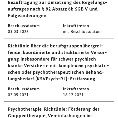
Beauf­tra­gung zur Umset­zung des Rege­lungs­
auf­trages nach § 92 Absatz 6b SGB V und
Folge­än­de­rungen
03.03.2022
mit Beschluss­datum
Richt­linie über die berufs­grup­pen­über­grei­
fende, koor­di­nierte und struk­tu­rierte Versor­
gung insbe­son­dere für schwer psychisch
kranke Versi­cherte mit komplexem psych­ia­tri­
schen oder psycho­the­ra­peu­ti­schen Behand­
lungs­be­darf (KSVPsych-​RL): Erst­fas­sung
02.09.2021
18.12.2021
Psychotherapie-​Richtlinie: Förde­rung der
Grup­pen­the­rapie, Verein­fa­chungen im