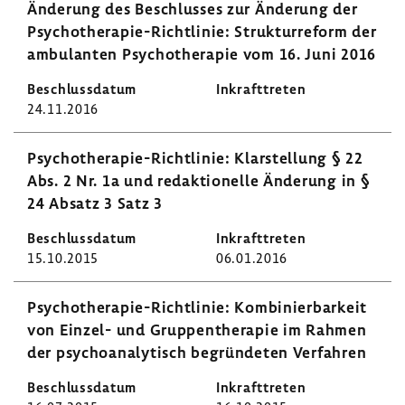
Ände­rung des Beschlusses zur Ände­rung der
Psychotherapie-​Richtlinie: Struk­tur­re­form der
ambu­lanten Psycho­the­rapie vom 16. Juni 2016
24.11.2016
Psychotherapie-​Richtlinie: Klar­stel­lung § 22
Abs. 2 Nr. 1a und redak­tio­nelle Ände­rung in §
24 Absatz 3 Satz 3
15.10.2015
06.01.2016
Psychotherapie-​Richtlinie: Kombi­nier­bar­keit
von Einzel- und Grup­pen­the­rapie im Rahmen
der psycho­ana­ly­tisch begrün­deten Verfahren