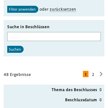
oder
zurück­setzen
Filter anwenden
Suche in Beschlüssen
Suchen
48 Ergeb­nisse
1
2
zur
näc
Seit
Thema des Beschlusses
Beschluss­datum