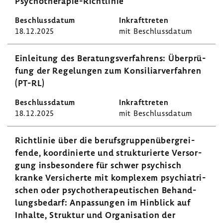
Psychotherapie-​Richtlinie
18.12.2025
mit Beschluss­datum
Einlei­tung des Bera­tungs­ver­fah­rens: Über­prü­
fung der Rege­lungen zum Konsi­liar­ver­fahren
(PT-RL)
18.12.2025
mit Beschluss­datum
Richt­linie über die berufs­grup­pen­über­grei­
fende, koor­di­nierte und struk­tu­rierte Versor­
gung insbe­son­dere für schwer psychisch
kranke Versi­cherte mit komplexem psych­ia­tri­
schen oder psycho­the­ra­peu­ti­schen Behand­
lungs­be­darf: Anpas­sungen im Hinblick auf
Inhalte, Struktur und Orga­ni­sa­tion der