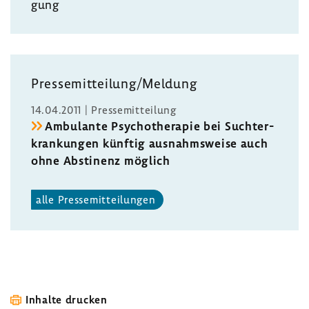
gung
Pres­se­mit­tei­lung/Meldung
14.04.2011 | Pres­se­mit­tei­lung
Ambu­lante Psycho­the­rapie bei Sucht­er­
kran­kungen künftig ausnahms­weise auch
ohne Absti­nenz möglich
alle Pres­se­mit­tei­lungen
Inhalte drucken