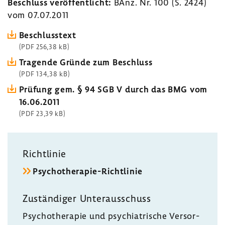
Beschluss veröf­fent­licht:
BAnz. Nr. 100 (S. 2424)
vom 07.07.2011
Beschluss­text
(PDF 256,38 kB)
Tragende Gründe zum Beschluss
(PDF 134,38 kB)
Prüfung gem. § 94 SGB V durch das BMG vom
16.06.2011
(PDF 23,39 kB)
Richt­linie
Psychotherapie-​Richtlinie
Zustän­diger Unter­aus­schuss
Psycho­the­rapie und psych­ia­tri­sche Versor­