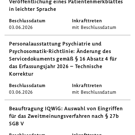
Veröf­fent­li­chung eines Pati­en­ten­merk­blattes
in leichter Sprache
03.06.2026
mit Beschluss­datum
Perso­nal­aus­stat­tung Psych­ia­trie und
Psychosomatik-​Richtlinie: Ände­rung des
Servi­ce­do­ku­ments gemäß § 16 Absatz 4 für
das Erfas­sungs­jahr 2026 – Tech­ni­sche
Korrektur
03.06.2026
mit Beschluss­datum
Beauf­tra­gung IQWiG: Auswahl von Eingriffen
für das Zweit­mei­nungs­ver­fahren nach § 27b
SGB V