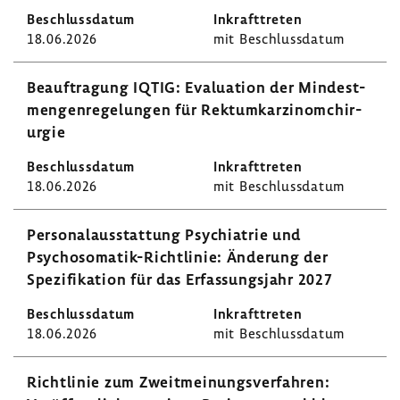
18.06.2026
mit Beschluss­datum
Beauf­tra­gung IQTIG: Evalua­tion der Mindest­
men­gen­re­ge­lungen für Rekt­um­kar­zi­nom­chir­
urgie
18.06.2026
mit Beschluss­datum
Perso­nal­aus­stat­tung Psych­ia­trie und
Psychosomatik-​Richtlinie: Ände­rung der
Spezi­fi­ka­tion für das Erfas­sungs­jahr 2027
18.06.2026
mit Beschluss­datum
Richt­linie zum Zweit­mei­nungs­ver­fahren: