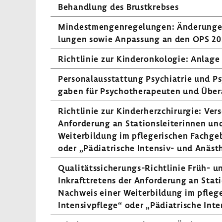
Behand­lung des Brust­krebses
Mindest­men­gen­re­ge­lungen: Ände­rung
lungen sowie Anpas­sung an den OPS 2
Richt­linie zur Kinderon­ko­logie: Anlage
Perso­nal­aus­stat­tung Psych­ia­trie und 
gaben für Psycho­the­ra­peuten und Über­
Richt­linie zur Kinder­herz­chir­urgie: Ver
Anfor­de­rung an Stati­ons­lei­te­rinnen u
Weiter­bil­dung im pfle­ge­ri­schen Fach­ge­
oder „Pädia­tri­sche Intensiv-​ und Anäs­th
Qualitätssicherungs-​Richtlinie Früh- un
Inkraft­tre­tens der Anfor­de­rung an Stati
Nach­weis einer Weiter­bil­dung im pfle­ge­
Inten­siv­pflege“ oder „Pädia­tri­sche Inte