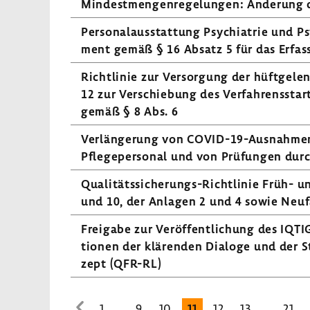
Mindest­men­gen­re­ge­lungen: Ände­rung d
Perso­nal­aus­stat­tung Psych­ia­trie und P
ment gemäß § 16 Absatz 5 für das Erfas­
Richt­linie zur Versor­gung der hüft­ge­l
12 zur Verschie­bung des Verfah­rens­start
gemäß § 8 Abs. 6
Verlän­ge­rung von COVID-​19-Ausnahmen
Pfle­ge­per­sonal und von Prüfungen durc
Qualitätssicherungs-​Richtlinie Früh- un
und 10, der Anlagen 2 und 4 sowie Neuf
Frei­gabe zur Veröf­fent­li­chung des IQT
tionen der klärenden Dialoge und der St
zept (QFR-RL)
...
...
1
9
10
11
12
13
21