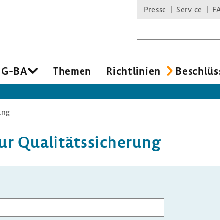
Presse
Service
F
Suchbegriff
 G-BA
Themen
Richt­li­nien
Beschlüs
ung
 Quali­täts­si­che­rung