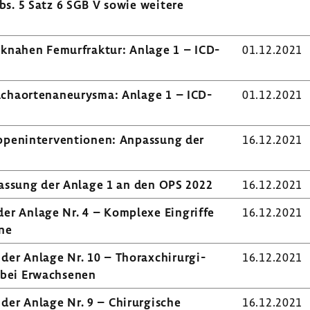
bs. 5 Satz 6 SGB V sowie weitere
enk­nahen Femur­fraktur: Anlage 1 – ICD-​
01.12.2021
ha­or­ten­an­eu­rysma: Anlage 1 – ICD-​
01.12.2021
ap­pen­in­ter­ven­tionen: Anpas­sung der
16.12.2021
Anpas­sung der Anlage 1 an den OPS 2022
16.12.2021
 der Anlage Nr. 4 – Komplexe Eingriffe
16.12.2021
ne
er Anlage Nr. 10 – Thora­x­chir­ur­gi­
16.12.2021
 bei Erwach­senen
der Anlage Nr. 9 – Chir­ur­gi­sche
16.12.2021