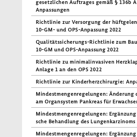
gesetz­li­chen Auftrages gemäß § 136b A
Anpas­sungen
Richt­linie zur Versor­gung der hüft­ge­l
10-GM- und OPS-​Anpassung 2022
Qualitätssicherungs-​Richtlinie zum Bauc
10-GM und OPS-​Anpassung 2022
Richt­linie zu mini­mal­in­va­siven Herz­kl
Anlage 1 an den OPS 2022
Richt­linie zur Kinder­herz­chir­urgie: 
Mindest­men­gen­re­ge­lungen: Ände­rung
am Organ­system Pankreas für Erwach­se
Mindest­men­gen­re­ge­lungen: Ergän­zung d
sche Behand­lung des Lungen­kar­zi­noms
Mindest­men­gen­re­ge­lungen: Ergän­zung 