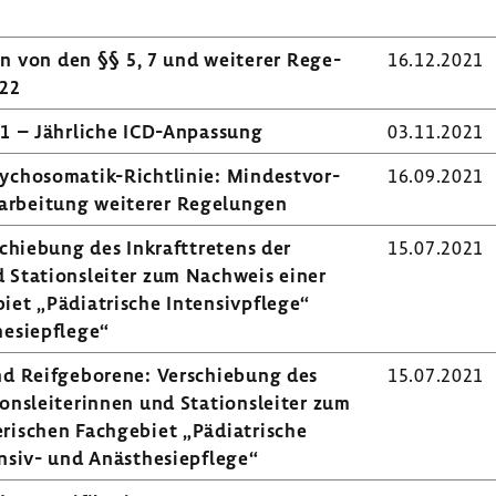
en von den §§ 5, 7 und weiterer Rege­
16.12.2021
022
 1 – Jähr­liche ICD-​Anpassung
03.11.2021
Psychosomatik-​Richtlinie: Mindest­vor­
16.09.2021
ar­bei­tung weiterer Rege­lungen
schie­bung des Inkraft­tre­tens der
15.07.2021
nd Stati­ons­leiter zum Nach­weis einer
biet „Pädia­tri­sche Inten­siv­pflege“
e­sie­pflege“
d Reif­ge­bo­rene: Verschie­bung des
15.07.2021
­ons­lei­te­rinnen und Stati­ons­leiter zum
ri­schen Fach­ge­biet „Pädia­tri­sche
nsiv-​ und Anäs­the­sie­pflege“