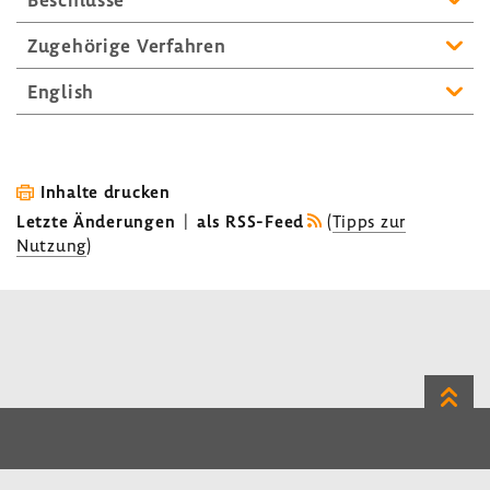
Zuge­hö­rige Verfahren
English
Inhalte drucken
Letzte Änderungen
|
als RSS-Feed
(
Tipps zur
Nutzung
)
Zum
Seite
LinkedIn
Instagram
Bluesky
Impressum
Datenschutz
Kontakt
Inhalt