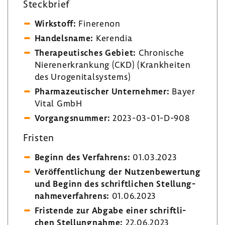
Steck­brief
Wirk­stoff:
Fine­renon
Handels­name:
Kerendia
Thera­peu­ti­sches Gebiet:
Chro­ni­sche
Nieren­er­kran­kung (CKD) (Krank­heiten
des Uroge­ni­tal­sys­tems)
Phar­ma­zeu­ti­scher Unter­nehmer:
Bayer
Vital GmbH
Vorgangs­nummer:
2023-​03-01-D-908
Fristen
Beginn des Verfah­rens:
01.03.2023
Veröf­fent­li­chung der Nutzen­be­wer­tung
und Beginn des schrift­li­chen Stel­lung­
nah­me­ver­fah­rens:
01.06.2023
Fris­tende zur Abgabe einer schrift­li­
chen Stel­lung­nahme:
22.06.2023