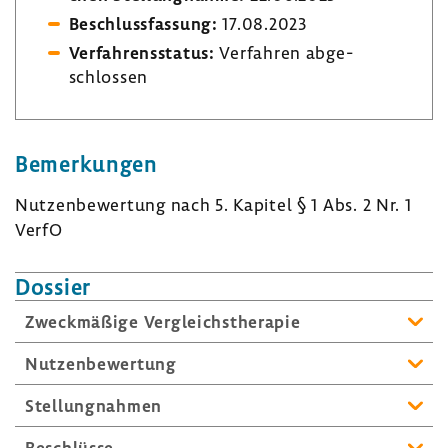
Beschluss­fas­sung:
17.08.2023
Verfah­rens­status:
Verfahren abge­
schlossen
Bemer­kungen
Nutzen­be­wer­tung nach 5. Kapitel § 1 Abs. 2 Nr. 1
VerfO
Dossier
Zweck­mä­ßige Vergleichs­the­rapie
Nutzen­be­wer­tung
Stel­lung­nahmen
Beschlüsse