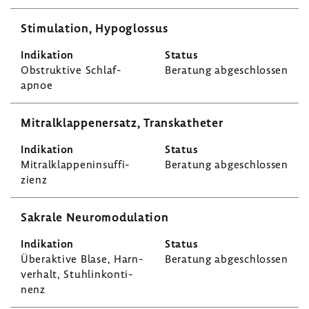
Stimu­la­tion, Hypo­g­lossus
Obstruk­tive Schlaf­
Bera­tung abge­schlossen
apnoe
Mitral­klap­pen­er­satz, Trans­ka­theter
Mitral­klap­pen­in­suf­fi­
Bera­tung abge­schlossen
zienz
Sakrale Neuro­mo­du­la­tion
Über­ak­tive Blase, Harn­
Bera­tung abge­schlossen
ver­halt, Stuh­lin­kon­ti­
nenz