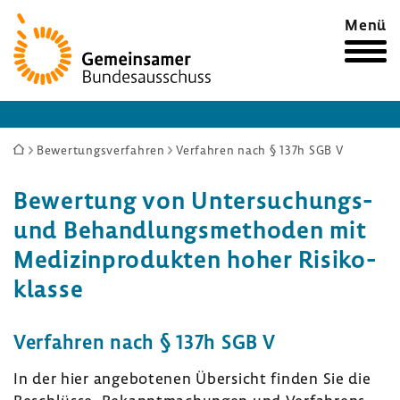
Zur
Menü
Startseite
Sie
Bewertungsverfahren
Verfahren nach § 137h SGB V
sind
Bewer­tung von Untersuchungs-​
hier:
und Behand­lungs­me­thoden mit
Medi­zin­pro­dukten hoher Risi­ko­
klasse
Verfahren nach § 137h SGB V
In der hier ange­bo­tenen Über­sicht finden Sie die