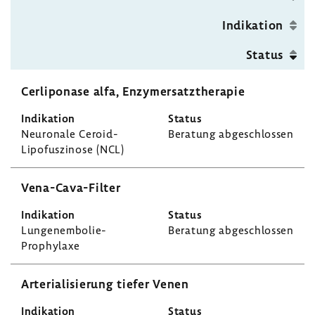
Seite
Indi­ka­tion
Status
Cerli­po­nase alfa, Enzy­mer­satz­the­rapie
Neuro­nale Ceroid-​
Bera­tung abge­schlossen
Lipofuszinose (NCL)
Vena-​Cava-Filter
Lungenembolie-​
Bera­tung abge­schlossen
Prophylaxe
Arte­ria­li­sie­rung tiefer Venen