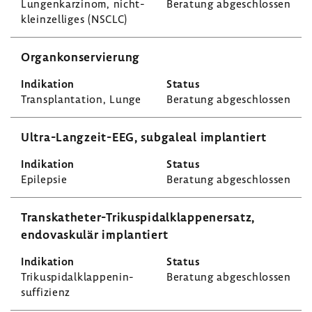
Lungen­kar­zinom, nicht-​
Bera­tung abge­schlossen
kleinzelliges (NSCLC)
Organ­kon­ser­vie­rung
Trans­plan­ta­tion, Lunge
Bera­tung abge­schlossen
Ultra-​Langzeit-EEG, subga­leal implan­tiert
Epilepsie
Bera­tung abge­schlossen
Transkatheter-​Trikuspidalklappenersatz,
endo­vas­kulär implan­tiert
Triku­spi­dal­klap­pen­in­
Bera­tung abge­schlossen
suf­fi­zienz