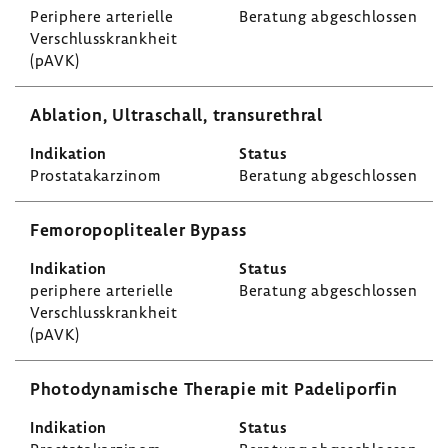
Peri­phere arte­ri­elle
Bera­tung abge­schlossen
Verschluss­krank­heit
(pAVK)
Abla­tion, Ultra­schall, tran­sur­ethral
Prostata­kar­zinom
Bera­tung abge­schlossen
Femo­ro­popli­tealer Bypass
peri­phere arte­ri­elle
Bera­tung abge­schlossen
Verschluss­krank­heit
(pAVK)
Photo­dy­na­mi­sche Therapie mit Pade­li­porfin