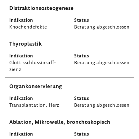
Distrak­ti­on­s­o­s­teo­ge­nese
Knochen­de­fekte
Bera­tung abge­schlossen
Thyro­plastik
Glot­tis­schlus­s­in­suff­
Bera­tung abge­schlossen
zienz
Organ­kon­ser­vie­rung
Trans­plan­ta­tion, Herz
Bera­tung abge­schlossen
Abla­tion, Mikro­welle, bron­cho­sko­pisch