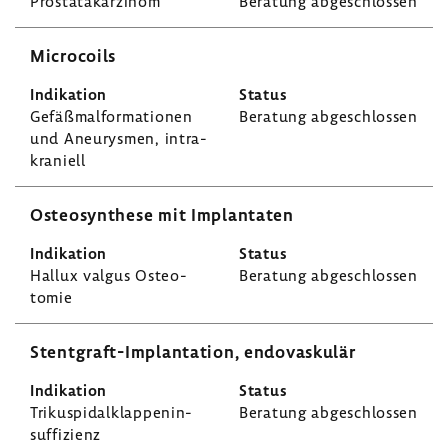
Prostata­kar­zinom
Bera­tung abge­schlossen
Micro­coils
Gefäß­mal­for­ma­tionen
Bera­tung abge­schlossen
und Aneu­rysmen, intra­
kra­niell
Osteo­syn­these mit Implan­taten
Hallux valgus Osteo­
Bera­tung abge­schlossen
tomie
Stentgraft-​Implantation, endo­vas­kulär
Triku­spi­dal­klap­pen­in­
Bera­tung abge­schlossen
suf­fi­zienz