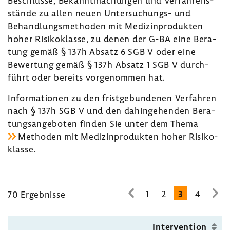
Beschlüsse, Bekannt­ma­chungen und Verfah­rens­
stände zu allen neuen Untersuchungs-​ und
Behand­lungs­me­thoden mit Medi­zin­pro­dukten
hoher Risi­ko­klasse, zu denen der G-BA eine Bera­
tung gemäß § 137h Absatz 6 SGB V oder eine
Bewer­tung gemäß § 137h Absatz 1 SGB V durch­
führt oder bereits vorge­nommen hat.
Infor­ma­tionen zu den frist­ge­bun­denen Verfahren
nach § 137h SGB V und den dahin­ge­henden Bera­
tungs­an­ge­boten finden Sie unter dem Thema
Methoden mit Medi­zin­pro­dukten hoher Risi­ko­
klasse
.
1
2
3
4
70 Ergeb­nisse
zur
zur
vorhe­
näc
rigen
Seit
Inter­ven­tion