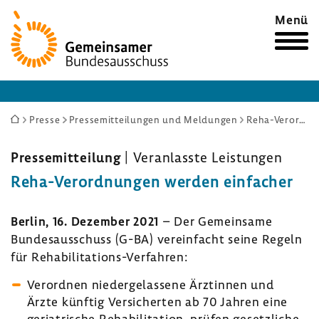
Zur
Menü
Startseite
Sie
Presse
Pressemitteilungen und Meldungen
Reha-Verordnungen werden einfacher
sind
hier:
Pres­se­mit­tei­lung
| Veran­lasste Leis­tungen
Reha-​Verordnungen werden einfa­cher
Berlin, 16. Dezember 2021
– Der Gemein­same
Bundes­aus­schuss (G-BA) verein­facht seine Regeln
für Rehabilitations-​Verfahren:
Verordnen nieder­ge­las­sene Ärztinnen und
Ärzte künftig Versi­cherten ab 70 Jahren eine
geria­tri­sche Reha­bi­li­ta­tion, prüfen gesetz­liche