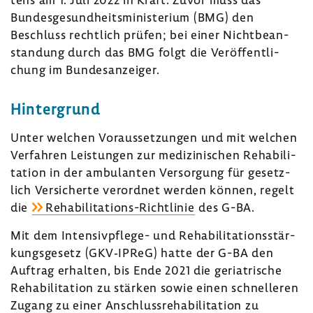
Bundes­ge­sund­heits­mi­nis­te­rium (BMG) den
Beschluss recht­lich prüfen; bei einer Nicht­be­an­
stan­dung durch das BMG folgt die Veröf­fent­li­
chung im Bundes­an­zeiger.
Hinter­grund
Unter welchen Voraus­set­zungen und mit welchen
Verfahren Leis­tungen zur medi­zi­ni­schen Reha­bi­li­
ta­tion in der ambu­lanten Versor­gung für gesetz­
lich Versi­cherte verordnet werden können, regelt
die
Rehabilitations-​Richtlinie
des G-BA.
Mit dem Intensivpflege-​ und Reha­bi­li­ta­ti­ons­stär­
kungs­ge­setz (GKV‑IPReG) hatte der G-BA den
Auftrag erhalten, bis Ende 2021 die geria­tri­sche
Reha­bi­li­ta­tion zu stärken sowie einen schnel­leren
Zugang zu einer Anschluss­re­ha­bi­li­ta­tion zu