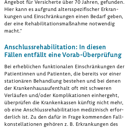
Angebot für Versi­cherte über 70 Jahren, gefunden.
Hier kann es aufgrund alters­spe­zi­fi­scher Erkran­
kungen und Einschrän­kungen einen Bedarf geben,
der eine Reha­bi­li­ta­ti­ons­maß­nahme notwendig
macht.“
Anschluss­re­ha­bi­li­ta­tion: In diesen
Fällen entfällt eine Vorab-​Überprüfung
Bei erheb­li­chen funk­tio­nalen Einschrän­kungen der
Pati­en­tinnen und Pati­enten, die bereits vor einer
statio­nären Behand­lung bestehen und bei denen
der Kran­ken­haus­auf­ent­halt oft mit schweren
Verläufen und/oder Kompli­ka­tionen einher­geht,
über­prüfen die Kran­ken­kassen künftig nicht mehr,
ob eine Anschluss­re­ha­bi­li­ta­tion medi­zi­nisch erfor­
der­lich ist. Zu den dafür in Frage kommenden Fall­
kon­stel­la­tionen gehören z. B. Erkran­kungen des