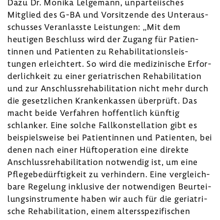
Dazu Dr. Monika Lelge­mann, unpar­tei­isches
Mitglied des G-BA und Vorsit­zende des Unter­aus­
schusses Veran­lasste Leis­tungen: „Mit dem
heutigen Beschluss wird der Zugang für Pati­en­
tinnen und Pati­enten zu Reha­bi­li­ta­ti­ons­leis­
tungen erleich­tert. So wird die medi­zi­ni­sche Erfor­
der­lich­keit zu einer geria­tri­schen Reha­bi­li­ta­tion
und zur Anschluss­re­ha­bi­li­ta­tion nicht mehr durch
die gesetz­li­chen Kran­ken­kassen über­prüft. Das
macht beide Verfahren hoffent­lich künftig
schlanker. Eine solche Fall­kon­stel­la­tion gibt es
beispiels­weise bei Pati­en­tinnen und Pati­enten, bei
denen nach einer Hüft­ope­ra­tion eine direkte
Anschluss­re­ha­bi­li­ta­tion notwendig ist, um eine
Pfle­ge­be­dürf­tig­keit zu verhin­dern. Eine vergleich­
bare Rege­lung inklu­sive der notwen­digen Beur­tei­
lungs­in­stru­mente haben wir auch für die geria­tri­
sche Reha­bi­li­ta­tion, einem alters­spe­zi­fi­schen