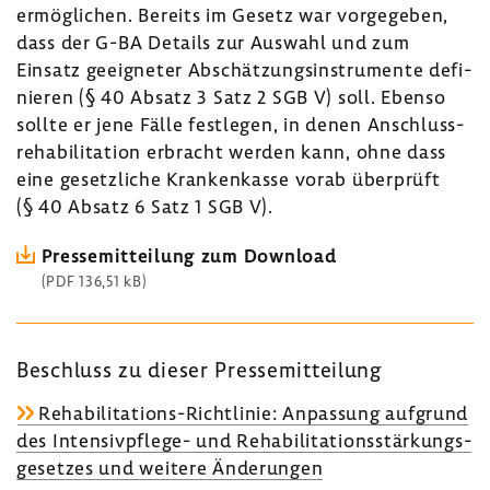
ermög­li­chen. Bereits im Gesetz war vorge­geben,
dass der G-BA Details zur Auswahl und zum
Einsatz geeig­neter Abschät­zungs­in­stru­mente defi­
nieren (§ 40 Absatz 3 Satz 2 SGB V) soll. Ebenso
sollte er jene Fälle fest­legen, in denen Anschluss­
re­ha­bi­li­ta­tion erbracht werden kann, ohne dass
eine gesetz­liche Kran­ken­kasse vorab über­prüft
(§ 40 Absatz 6 Satz 1 SGB V).
Pres­se­mit­tei­lung zum Down­load
(PDF 136,51 kB)
Beschluss zu dieser Pres­se­mit­tei­lung
Rehabilitations-​Richtlinie: Anpas­sung aufgrund
des Intensivpflege-​ und Reha­bi­li­ta­ti­ons­stär­kungs­
ge­setzes und weitere Ände­rungen