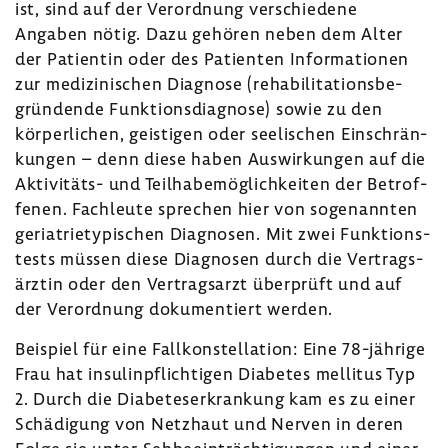
ist, sind auf der Verord­nung verschie­dene
Angaben nötig. Dazu gehören neben dem Alter
der Pati­entin oder des Pati­enten Infor­ma­tionen
zur medi­zi­ni­schen Diagnose (reha­bi­li­ta­ti­ons­be­
grün­dende Funk­ti­ons­dia­gnose) sowie zu den
körper­li­chen, geis­tigen oder seeli­schen Einschrän­
kungen – denn diese haben Auswir­kungen auf die
Aktivitäts-​ und Teil­ha­be­mög­lich­keiten der Betrof­
fenen. Fach­leute spre­chen hier von soge­nannten
geria­trie­ty­pi­schen Diagnosen. Mit zwei Funk­ti­ons­
tests müssen diese Diagnosen durch die Vertrags­
ärztin oder den Vertrags­arzt über­prüft und auf
der Verord­nung doku­men­tiert werden.
Beispiel für eine Fall­kon­stel­la­tion: Eine 78-​jährige
Frau hat insu­lin­pflich­tigen Diabetes mellitus Typ
2. Durch die Diabe­tes­er­kran­kung kam es zu einer
Schä­di­gung von Netz­haut und Nerven in deren