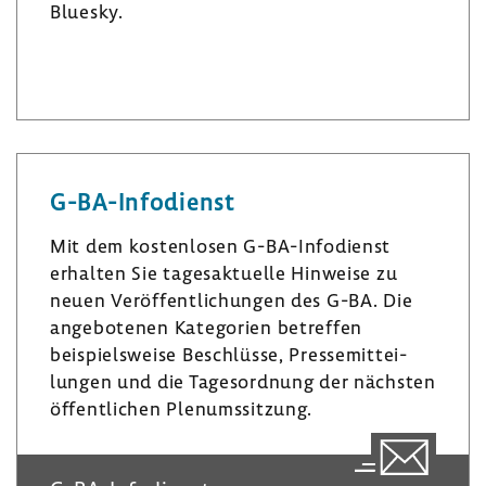
Bluesky.
L
I
B
i
n
l
n
s
u
k
t
e
e
a
s
G-​BA-Infodienst
d
­
k
I
g
y
Mit dem kosten­losen G-​BA-Infodienst
n
r
erhalten Sie tages­ak­tu­elle Hinweise zu
a
neuen Veröf­fent­li­chungen des G-BA. Die
m
ange­bo­tenen Kate­go­rien betreffen
beispiels­weise Beschlüsse, Pres­se­mit­tei­
lungen und die Tages­ord­nung der nächsten
öffent­li­chen Plenumssit­zung.