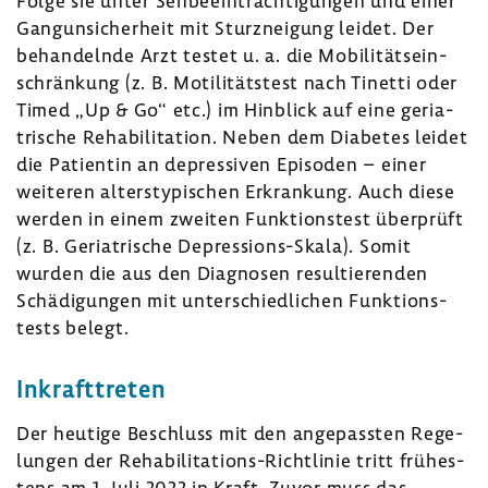
Folge sie unter Sehbe­ein­träch­ti­gungen und einer
Gang­un­si­cher­heit mit Sturz­nei­gung leidet. Der
behan­delnde Arzt testet u. a. die Mobi­li­täts­ein­
schrän­kung (z. B. Moti­li­täts­test nach Tinetti oder
Timed „Up & Go“ etc.) im Hinblick auf eine geria­
tri­sche Reha­bi­li­ta­tion. Neben dem Diabetes leidet
die Pati­entin an depres­siven Episoden – einer
weiteren alters­ty­pi­schen Erkran­kung. Auch diese
werden in einem zweiten Funk­ti­ons­test über­prüft
(z. B. Geria­tri­sche Depressions-​Skala). Somit
wurden die aus den Diagnosen resul­tie­renden
Schä­di­gungen mit unter­schied­li­chen Funk­ti­ons­
tests belegt.
Inkraft­treten
Der heutige Beschluss mit den ange­passten Rege­
lungen der Rehabilitations-​Richtlinie tritt frühes­
tens am 1. Juli 2022 in Kraft. Zuvor muss das