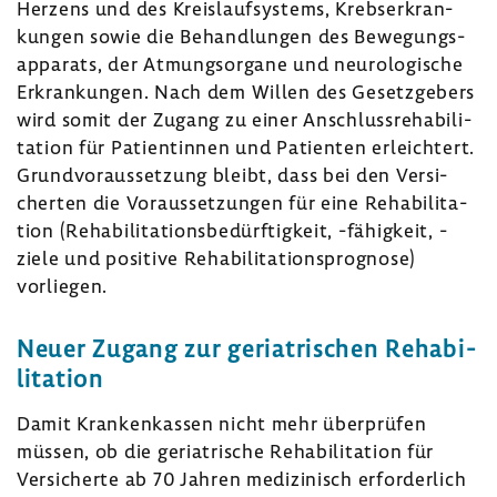
Herzens und des Kreis­lauf­sys­tems, Krebs­er­kran­
kungen sowie die Behand­lungen des Bewe­gungs­
ap­pa­rats, der Atmungs­or­gane und neuro­lo­gi­sche
Erkran­kungen. Nach dem Willen des Gesetz­ge­bers
wird somit der Zugang zu einer Anschluss­re­ha­bi­li­
ta­tion für Pati­en­tinnen und Pati­enten erleich­tert.
Grund­vor­aus­set­zung bleibt, dass bei den Versi­
cherten die Voraus­set­zungen für eine Reha­bi­li­ta­
tion (Reha­bi­li­ta­ti­ons­be­dürf­tig­keit, -​fähigkeit, -
ziele und posi­tive Reha­bi­li­ta­ti­ons­pro­gnose)
vorliegen.
Neuer Zugang zur geria­tri­schen Reha­bi­
li­ta­tion
Damit Kran­ken­kassen nicht mehr über­prüfen
müssen, ob die geria­tri­sche Reha­bi­li­ta­tion für
Versi­cherte ab 70 Jahren medi­zi­nisch erfor­der­lich