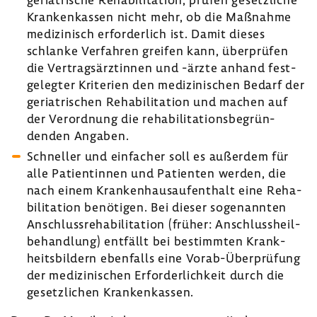
Kran­ken­kassen nicht mehr, ob die Maßnahme
medi­zi­nisch erfor­der­lich ist. Damit dieses
schlanke Verfahren greifen kann, über­prüfen
die Vertrags­ärz­tinnen und -ärzte anhand fest­
ge­legter Krite­rien den medi­zi­ni­schen Bedarf der
geria­tri­schen Reha­bi­li­ta­tion und machen auf
der Verord­nung die reha­bi­li­ta­ti­ons­be­grün­
denden Angaben.
Schneller und einfa­cher soll es außerdem für
alle Pati­en­tinnen und Pati­enten werden, die
nach einem Kran­ken­haus­auf­ent­halt eine Reha­
bi­li­ta­tion benö­tigen. Bei dieser soge­nannten
Anschluss­re­ha­bi­li­ta­tion (früher: Anschluss­heil­
be­hand­lung) entfällt bei bestimmten Krank­
heits­bil­dern eben­falls eine Vorab-​Überprüfung
der medi­zi­ni­schen Erfor­der­lich­keit durch die
gesetz­li­chen Kran­ken­kassen.