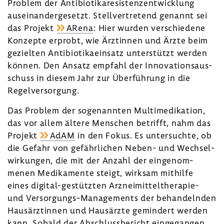
Problem der Anti­bio­ti­ka­re­sis­tenz­ent­wick­lung
ausein­an­der­ge­setzt. Stell­ver­tre­tend genannt sei
das Projekt
ARena
: Hier wurden
verschie­dene
Konzepte erprobt, wie Ärztinnen und Ärzte beim
gezielten Anti­bio­ti­ka­ein­satz unter­stützt werden
können. Den Ansatz empfahl der Inno­va­ti­ons­aus­
schuss in diesem Jahr zur Über­füh­rung in die
Regel­ver­sor­gung.
Das Problem der soge­nannten Multi­me­di­ka­tion,
das vor allem ältere Menschen betrifft, nahm das
Projekt
AdAM
in den Fokus. Es unter­suchte, ob
die Gefahr von gefähr­li­chen Neben- und Wech­sel­
wir­kungen, die mit der Anzahl der einge­nom­
menen Medi­ka­mente steigt, wirksam mithilfe
eines digital-​gestützten Arzneimitteltherapie-​
und Versorgungs-​Managements der behan­delnden
Haus­ärz­tinnen und Haus­ärzte gemin­dert werden
kann. Sobald der Abschluss­be­richt einge­gangen