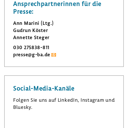
Ansprech­part­ne­rinnen für die
Presse:
Ann Marini (Ltg.)
Gudrun Köster
Annette Steger
030 275838-​811
presse@g-ba.de
Social-​Media-Kanäle
Folgen Sie uns auf LinkedIn, Insta­gram und
Bluesky.
L
I
B