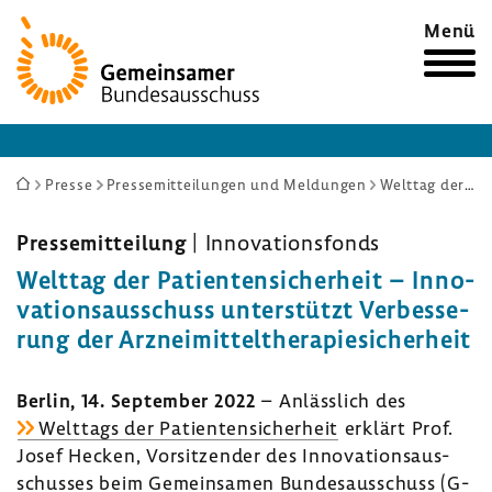
Zur
Menü
Startseite
Sie
Presse
Pressemitteilungen und Meldungen
Welttag der Patientensicherheit – Innovationsausschuss unterstützt Verbesserung der Arzneimitteltherapiesicherheit
sind
hier:
Pres­se­mit­tei­lung
| Inno­va­ti­ons­fonds
Welttag der Pati­en­ten­si­cher­heit – Inno­
va­ti­ons­aus­schuss unter­stützt Verbes­se­
rung der Arznei­mit­tel­the­ra­pie­si­cher­heit
Berlin, 14. September 2022
– Anläss­lich des
Welt­tags der Pati­en­ten­si­cher­heit
erklärt Prof.
Josef Hecken, Vorsit­zender des Inno­va­ti­ons­aus­
schusses beim Gemein­samen Bundes­aus­schuss (G-