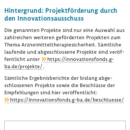
Hinter­grund: Projekt­för­de­rung durch
den Inno­va­ti­ons­aus­schuss
Die genannten Projekte sind nur eine Auswahl aus
zahl­rei­chen weiteren geför­derten Projekten zum
Thema Arznei­mit­tel­the­ra­pie­si­cher­heit. Sämt­liche
laufende und abge­schlos­sene Projekte sind veröf­
fent­licht unter
https://inno­va­ti­ons­fonds.g-
ba.de/projekte/
.
Sämt­liche Ergeb­nis­be­richte der bislang abge­
schlos­senen Projekte sowie die Beschlüsse der
Empfeh­lungen sind hier veröf­fent­licht:
https://inno­va­ti­ons­fonds.g-ba.de/beschluesse/