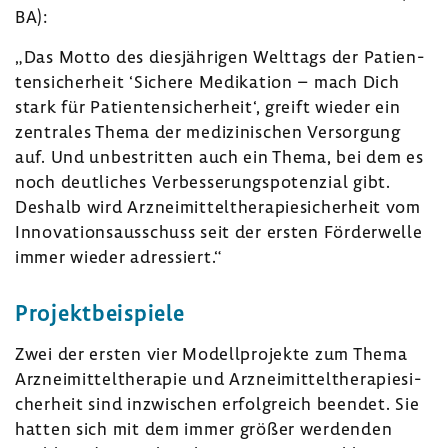
BA):
„Das Motto des dies­jäh­rigen Welt­tags der Pati­en­
ten­si­cher­heit ‘Sichere Medi­ka­tion – mach Dich
stark für Pati­en­ten­si­cher­heit‘, greift wieder ein
zentrales Thema der medi­zi­ni­schen Versor­gung
auf. Und unbe­stritten auch ein Thema, bei dem es
noch deut­li­ches Verbes­se­rungs­po­ten­zial gibt.
Deshalb wird Arznei­mit­tel­the­ra­pie­si­cher­heit vom
Inno­va­ti­ons­aus­schuss seit der ersten Förder­welle
immer wieder adres­siert.“
Projekt­bei­spiele
Zwei der ersten vier Modell­pro­jekte zum Thema
Arznei­mit­tel­the­rapie und Arznei­mit­tel­the­ra­pie­si­
cher­heit sind inzwi­schen erfolg­reich beendet. Sie
hatten sich mit dem immer größer werdenden