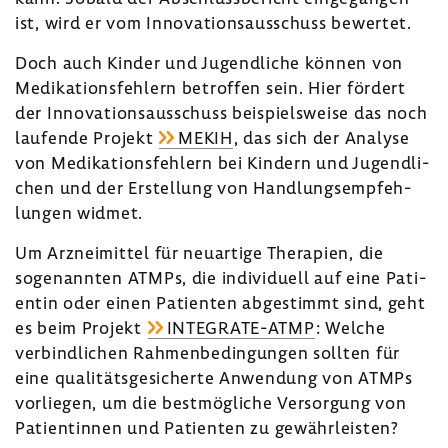
ist, wird er vom Inno­va­ti­ons­aus­schuss bewertet.
Doch auch Kinder und Jugend­liche können von
Medi­ka­ti­ons­feh­lern betroffen sein. Hier fördert
der Inno­va­ti­ons­aus­schuss beispiels­weise das noch
laufende Projekt
MEKIH
, das sich der Analyse
von Medi­ka­ti­ons­feh­lern bei Kindern und Jugend­li­
chen und der Erstel­lung von Hand­lungs­emp­feh­
lungen widmet.
Um Arznei­mittel für neuar­tige Thera­pien, die
soge­nannten ATMPs, die indi­vi­duell auf eine Pati­
entin oder einen Pati­enten abge­stimmt sind, geht
es beim Projekt
INTEGRATE-​ATMP
:
Welche
verbind­li­chen Rahmen­be­din­gungen sollten für
eine quali­täts­ge­si­cherte Anwen­dung von ATMPs
vorliegen, um die best­mög­liche Versor­gung von
Pati­en­tinnen und Pati­enten zu gewähr­leisten?