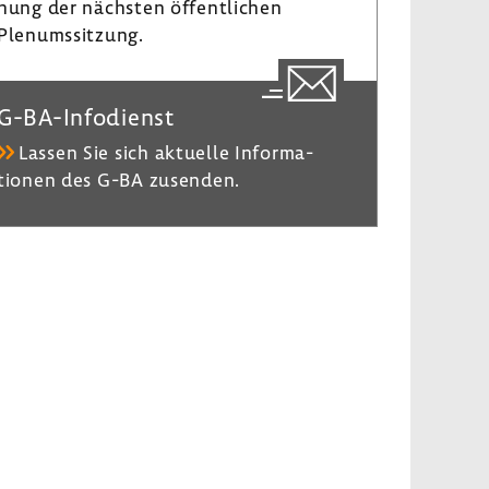
nung der nächsten öffent­li­chen
Plenumssit­zung.
G-​BA-Infodienst
Lassen Sie sich aktu­elle Infor­ma­
tionen des G-BA zusenden.