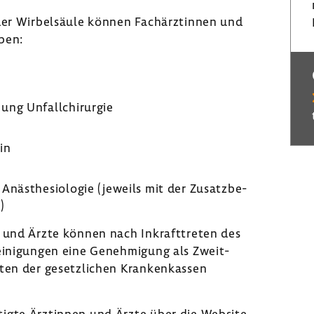
der Wirbel­säule können Fach­ärz­tinnen und
eben:
nung Unfall­chir­urgie
zin
Anäs­the­sio­logie (jeweils mit der Zusatz­be­
)
 und Ärzte können nach Inkraft­treten des
ei­ni­gungen eine Geneh­mi­gung als Zweit­
en der gesetz­li­chen Kran­ken­kassen
h­tigte Ärztinnen und Ärzte über die Website