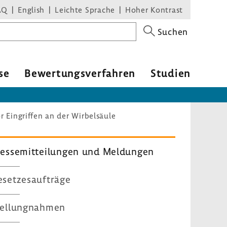
AQ
English
Leichte Sprache
Hoher Kontrast
Suchen
se
Bewer­tungs­ver­fahren
Studien
 Eingriffen an der Wirbelsäule
es­se­mit­tei­lungen und Meldungen
set­zes­auf­träge
el­lung­nahmen