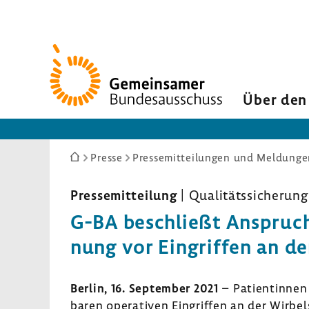
Zur
Startseite
Über den
Sie
Presse
Pressemitteilungen und Meldunge
sind
hier:
Pres­se­mit­tei­lung
| Quali­täts­si­che­rung
G-BA beschließt Anspruch 
nung vor Eingriffen an de
Berlin, 16. September 2021
– Pati­en­tinne
baren opera­tiven Eingriffen an der Wirbe