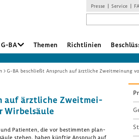
Presse
Service
F
Suchbegriff
 G-BA
Themen
Richt­li­nien
Beschlüs
n
G-BA beschließt Anspruch auf ärztliche Zweitmeinung vor
Pr
auf ärzt­liche Zweit­mei­
r Wirbel­säule
Ge
St
n und Pati­enten, die vor bestimmten plan­
l­säule stehen, haben künftig Anspruch auf