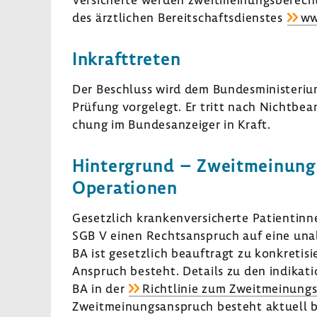
des ärzt­li­chen Bereit­schafts­dienstes
ww
Inkraft­treten
Der Beschluss wird dem Bundes­mi­nis­te­riu
Prüfung vorge­legt. Er tritt nach Nicht­be­
chung im Bundes­an­zeiger in Kraft.
Hinter­grund – Zweit­mei­nung
Opera­tionen
Gesetz­lich kran­ken­ver­si­cherte Pati­en­
SGB V einen Rechts­an­spruch auf eine unab­
BA ist gesetz­lich beauf­tragt zu konkre­ti­s
Anspruch besteht. Details zu den indi­ka­ti­o
BA in der
Richt­linie zum Zweit­mei­nungs
Zweit­mei­nungs­an­spruch besteht aktuell 