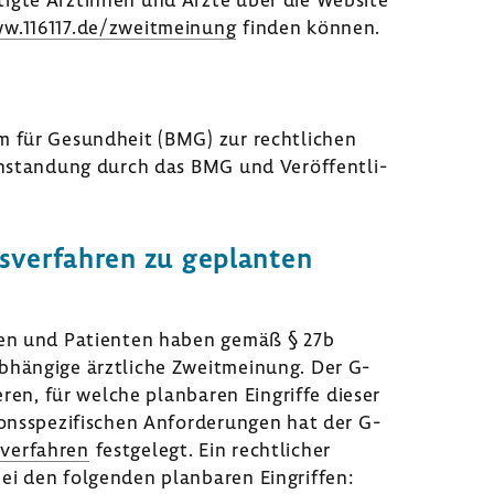
w.116117.de/zweit­mei­nung
finden können.
m für Gesund­heit (BMG) zur recht­li­chen
an­stan­dung durch das BMG und Veröf­fent­li­
s­ver­fahren zu geplanten
tinnen und Pati­enten haben gemäß § 27b
hän­gige ärzt­liche Zweit­mei­nung. Der G-
ieren, für welche plan­baren Eingriffe dieser
ns­spe­zi­fi­schen Anfor­de­rungen hat der G-
­ver­fahren
fest­ge­legt. Ein recht­li­cher
bei den folgenden plan­baren Eingriffen: