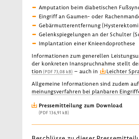
Ampu­ta­tion beim diabe­ti­schen Fußsyn
Eingriff an Gaumen- oder Rachen­man­deln
Gebär­mut­ter­ent­fer­nung (Hyste­rek­tomi
Gelenk­spie­ge­lungen an der Schulter (Sch
Implan­ta­tion einer Knie­en­do­pro­these
Infor­ma­tionen zum gene­rellen Leis­tungs­u
der konkreten Inan­spruch­nahme stellt de
tion
– auch in
Leichter Spr
(PDF 73,08 kB)
Allge­meine Infor­ma­tionen sind zudem au
mei­nungs­ver­fahren bei plan­baren Eingrif
Pres­se­mit­tei­lung zum Down­load
(PDF 136,91 kB)
Beschlüsse zu dieser Pres­se­mit­tei­