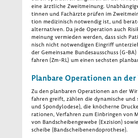
eine ärzt­liche Zweit­mei­nung. Unab­hän­gige
tinnen und Fach­ärzte prüfen im Zweit­mei­
tion medi­zi­nisch notwendig ist, und berat
al­ter­na­tiven. Da jede Opera­tion auch Risi
mei­nung vermieden werden, dass sich Pati­
nisch nicht notwen­digen Eingriff unter­z
der Gemein­same Bundes­aus­schuss (G-BA) s
fahren (Zm-RL) um einen sechsten plan­bar
Plan­bare Opera­tionen an der 
Zu den plan­baren Opera­tionen an der Wirbe
fahren greift, zählen die dyna­mi­sche und st
und Spon­dy­lo­dese), die knöcherne Druck­e
ra­tionen, Verfahren zum Einbringen von Ma
von Band­schei­ben­ge­webe (Exzi­sion) sowi
scheibe (Band­schei­ben­en­do­pro­these).