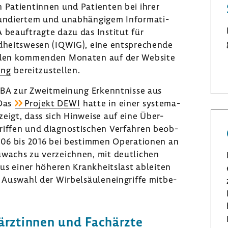
 Pati­en­tinnen und Pati­enten bei ihrer
fundiertem und unab­hän­gigem Infor­ma­ti­
A beauf­tragte dazu das Institut für
nd­heits­wesen (IQWiG), eine entspre­chende
in den kommenden Monaten auf der Website
ung
bereit­zu­stellen.
-BA zur Zweit­mei­nung Erkennt­nisse aus
 Das
Projekt DEWI
hatte in einer syste­ma­
zeigt, dass sich Hinweise auf eine Über-
­griffen und diagnos­ti­schen Verfahren beob­
006 bis 2016 bei bestimmen Opera­tionen an
u­wachs zu verzeichnen, mit deut­li­chen
aus einer höheren Krank­heits­last ableiten
 Auswahl der Wirbel­säu­len­ein­griffe mitbe­
ärz­tinnen und Fach­ärzte