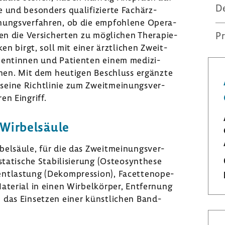
D
 und beson­ders quali­fi­zierte Fach­ärz­
nungs­ver­fahren, ob die empfoh­lene Opera­
en die Versi­cherten zu mögli­chen Thera­pie­
Pr
ken birgt, soll mit einer ärzt­li­chen Zweit­
en­tinnen und Pati­enten einem medi­zi­
iehen. Mit dem heutigen Beschluss ergänzte
eine Richt­linie zum Zweit­mei­nungs­ver­
en Eingriff.
Wirbel­säule
l­säule, für die das Zweit­mei­nungs­ver­
ati­sche Stabi­li­sie­rung (Osteo­syn­these
nt­las­tung (Dekom­pres­sion), Facet­ten­ope­
te­rial in einen Wirbel­körper, Entfer­nung
e das Einsetzen einer künst­li­chen Band­