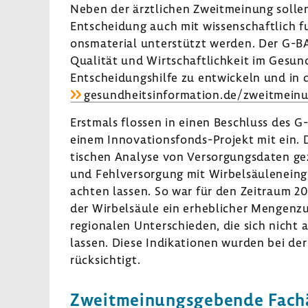
Neben der ärzt­li­chen Zweit­mei­nung sollen
Entschei­dung auch mit wissen­schaft­lich 
ons­ma­te­rial unter­stützt werden. Der G-B
Qualität und Wirt­schaft­lich­keit im Gesu
Entschei­dungs­hilfe zu entwi­ckeln und 
gesund­heits­in­for­ma­tion.de/zweit­mei­n
Erst­mals flossen in einen Beschluss des G
einem Innovationsfonds-​Projekt mit ein.
ti­schen Analyse von Versor­gungs­daten ge
und Fehl­ver­sor­gung mit Wirbel­säu­len­ein
achten lassen. So war für den Zeit­raum 2
der Wirbel­säule ein erheb­li­cher Mengen­z
regio­nalen Unter­schieden, die sich nicht 
lassen. Diese Indi­ka­tionen wurden bei der
rück­sich­tigt.
Zweit­mei­nungs­ge­bende Fach­