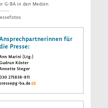
er G-BA in den Medien
es­se­fotos
Ansprech­part­ne­rinnen für
die Presse:
Ann Marini (Ltg.)
Gudrun Köster
Annette Steger
030 275838-​811
presse@g-ba.de