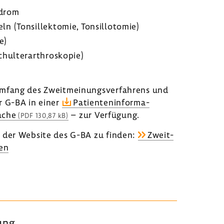
­drom
 (Tonsil­lek­tomie, Tonsil­lo­tomie)
e)
ul­ter­ar­thro­skopie)
m­fang des Zweit­mei­nungs­ver­fah­rens und
r G-BA in einer
Pati­en­ten­in­for­ma­
ache
– zur Verfü­gung.
(PDF 130,87 kB)
f der Website des G-BA zu finden:
Zweit­
fen
lung