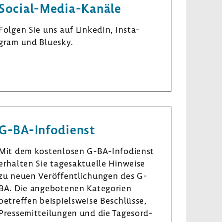
Social-​Media-Kanäle
Folgen Sie uns auf LinkedIn, Insta­
gram und Bluesky.
L
I
B
i
n
l
n
s
u
k
t
e
e
a
s
G-​BA-Infodienst
d
­
k
I
g
y
Mit dem kosten­losen G-​BA-Infodienst
n
r
erhalten Sie tages­ak­tu­elle Hinweise
a
zu neuen Veröf­fent­li­chungen des G-
m
BA. Die ange­bo­tenen Kate­go­rien
betreffen beispiels­weise Beschlüsse,
Pres­se­mit­tei­lungen und die Tages­ord­