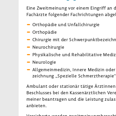
Eine Zweit­mei­nung vor einem Eingriff an 
Fach­ärzte folgender Fach­rich­tungen abg
Ortho­pädie und Unfall­chir­urgie
Ortho­pädie
Chir­urgie mit der Schwer­punkt­be­zeich­
Neuro­chir­urgie
Physi­ka­li­sche und Reha­bi­li­ta­tive Medi
Neuro­logie
Allge­mein­me­dizin, Innere Medizin oder 
zeich­nung „Spezi­elle Schmerz­the­rapie“
Ambu­lant oder stationär tätige Ärztinnen
Beschlusses bei den Kassen­ärzt­li­chen Ver
meiner bean­tragen und die Leis­tung zulast
anbieten.
Versi­cherte werden zweit­mei­nungs­be­rec