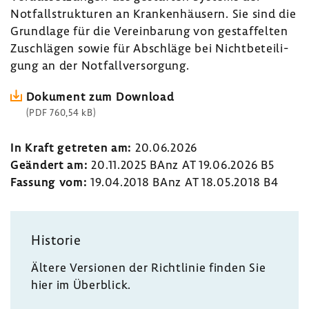
Notfall­struk­turen an Kran­ken­häu­sern. Sie sind die
Grund­lage für die Verein­ba­rung von gestaf­felten
Zuschlägen sowie für Abschläge bei Nicht­be­tei­li­
gung an der Notfall­ver­sor­gung.
Doku­ment zum Down­load
(PDF 760,54 kB)
In Kraft getreten am:
20.06.2026
Geän­dert am:
20.11.2025 BAnz AT 19.06.2026 B5
Fassung vom:
19.04.2018 BAnz AT 18.05.2018 B4
Historie
Ältere Versionen der Richt­linie finden Sie
hier im Über­blick.