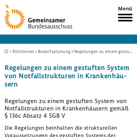
Zur
Menü
Startseite
Sie
Richtlinien
Bedarfsplanung
Regelungen zu einem gestuften System von Notfallstrukturen in Krankenhäusern
sind
Rege­lungen zu einem gestuften System
hier:
von Notfall­struk­turen in Kran­ken­häu­
sern
Rege­lungen zu einem gestuften System von
Notfall­struk­turen in Kran­ken­häu­sern gemäß
§ 136c Absatz 4 SGB V
Die Rege­lungen beinhalten die struk­tu­rellen
Voraus­set­zungen des gestuften Systems der