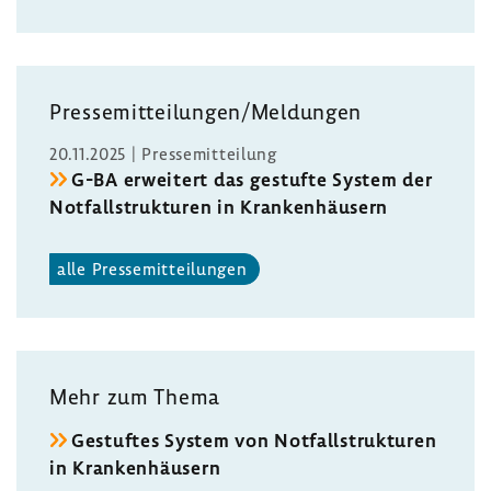
Pres­se­mit­tei­lungen/Meldungen
20.11.2025 | Pres­se­mit­tei­lung
G-BA erwei­tert das gestufte System der
Notfall­struk­turen in Kran­ken­häu­sern
alle Pres­se­mit­tei­lungen
Mehr zum Thema
Gestuftes System von Notfall­struk­turen
in Kran­ken­häu­sern