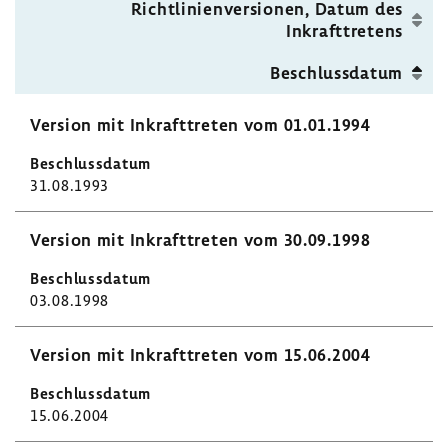
Seite
Richt­li­ni­en­ver­sionen, Datum des
Inkraft­tre­tens
Beschluss­datum
Version mit Inkraft­treten vom 01.01.1994
31.08.1993
Version mit Inkraft­treten vom 30.09.1998
03.08.1998
Version mit Inkraft­treten vom 15.06.2004
15.06.2004