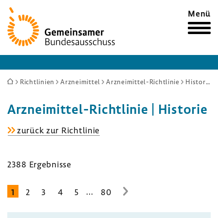
Zur
Menü
Startseite
Sie
Richtlinien
Arzneimittel
Arzneimittel-Richtlinie
Historie
sind
Arzneimittel-​Richtlinie | Historie
hier:
Arzneimittel-​
zurück zur Richt­linie
Richtlinie
2388 Ergeb­nisse
...
1
2
3
4
5
80
zur
nächsten