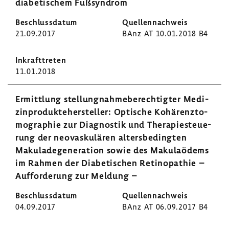
diabe­ti­schem Fußsyn­drom
21.09.2017
BAnz AT 10.01.2018 B4
11.01.2018
Ermitt­lung stel­lung­nah­me­be­rech­tigter Medi­
zin­pro­dukte­her­steller: Opti­sche Kohä­renz­to­
mo­gra­phie zur Diagnostik und Thera­pie­steue­
rung der neovas­ku­lären alters­be­dingten
Maku­la­de­ge­ne­ra­tion sowie des Maku­laödems
im Rahmen der Diabe­ti­schen Reti­no­pa­thie –
Auffor­de­rung zur Meldung –
04.09.2017
BAnz AT 06.09.2017 B4