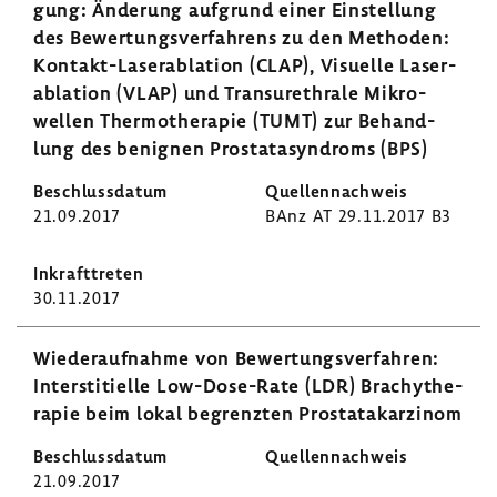
gung: Ände­rung aufgrund einer Einstel­lung
des Bewer­tungs­ver­fah­rens zu den Methoden:
Kontakt-​Laserablation (CLAP), Visu­elle Laser­
ab­la­tion (VLAP) und Tran­sur­ethrale Mikro­
wellen Ther­mo­the­rapie (TUMT) zur Behand­
lung des benignen Prosta­ta­syn­droms (BPS)
21.09.2017
BAnz AT 29.11.2017 B3
30.11.2017
Wieder­auf­nahme von Bewer­tungs­ver­fahren:
Inter­s­ti­ti­elle Low-​Dose-Rate (LDR) Brachy­the­
rapie beim lokal begrenzten Prostata­kar­zinom
21.09.2017