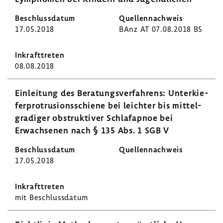
17.05.2018
BAnz AT 07.08.2018 B5
08.08.2018
Einlei­tung des Bera­tungs­ver­fah­rens: Unter­kie­
fer­pro­tru­si­ons­schiene bei leichter bis mittel­
gra­diger obstruk­tiver Schlaf­apnoe bei
Erwach­senen nach § 135 Abs. 1 SGB V
17.05.2018
mit Beschluss­datum