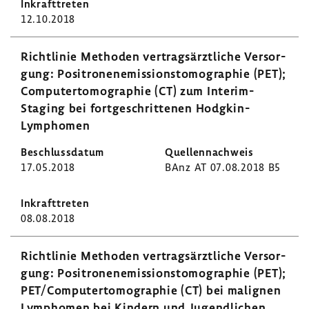
12.10.2018
Richt­linie Methoden vertrags­ärzt­liche Versor­
gung: Posi­tro­nen­emis­si­ons­to­mo­gra­phie (PET);
Compu­ter­to­mo­gra­phie (CT) zum Interim-​
Staging bei fort­ge­schrit­tenen Hodgkin-​
Lymphomen
17.05.2018
BAnz AT 07.08.2018 B5
08.08.2018
Richt­linie Methoden vertrags­ärzt­liche Versor­
gung: Posi­tro­nen­emis­si­ons­to­mo­gra­phie (PET);
PET/Compu­ter­to­mo­gra­phie (CT) bei mali­gnen
Lymphomen bei Kindern und Jugend­li­chen