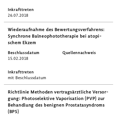
26.07.2018
Wieder­auf­nahme des Bewer­tungs­ver­fah­rens:
Synchrone Balneo­pho­to­the­rapie bei atopi­
schem Ekzem
15.02.2018
mit Beschluss­datum
Richt­linie Methoden vertrags­ärzt­liche Versor­
gung: Photo­se­lek­tive Vapo­ri­sa­tion (PVP) zur
Behand­lung des benignen Prosta­ta­syn­droms
(BPS)