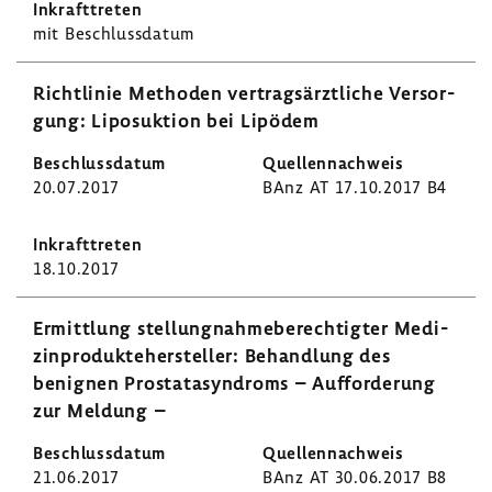
mit Beschluss­datum
Richt­linie Methoden vertrags­ärzt­liche Versor­
gung: Lipo­suk­tion bei Lipödem
20.07.2017
BAnz AT 17.10.2017 B4
18.10.2017
Ermitt­lung stel­lung­nah­me­be­rech­tigter Medi­
zin­pro­dukte­her­steller: Behand­lung des
benignen Prosta­ta­syn­droms – Auffor­de­rung
zur Meldung –
21.06.2017
BAnz AT 30.06.2017 B8