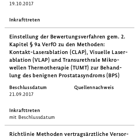
19.10.2017
Einstel­lung der Bewer­tungs­ver­fahren gem. 2.
Kapitel § 9a VerfO zu den Methoden:
Kontakt-​Laserablation (CLAP), Visu­elle Laser­
ab­la­tion (VLAP) und Tran­sur­ethrale Mikro­
wellen Ther­mo­the­rapie (TUMT) zur Behand­
lung des benignen Prosta­ta­syn­droms (BPS)
21.09.2017
mit Beschluss­datum
Richt­linie Methoden vertrags­ärzt­liche Versor­