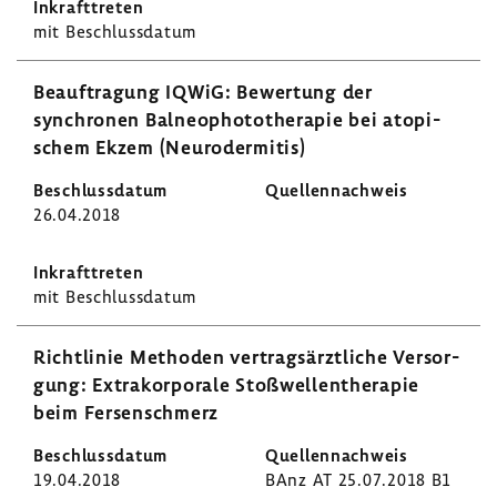
mit Beschluss­datum
Beauf­tra­gung IQWiG: Bewer­tung der
synchronen Balneo­pho­to­the­rapie bei atopi­
schem Ekzem (Neuro­der­mitis)
26.04.2018
mit Beschluss­datum
Richt­linie Methoden vertrags­ärzt­liche Versor­
gung: Extra­kor­po­rale Stoß­wel­len­the­rapie
beim Fersen­schmerz
19.04.2018
BAnz AT 25.07.2018 B1