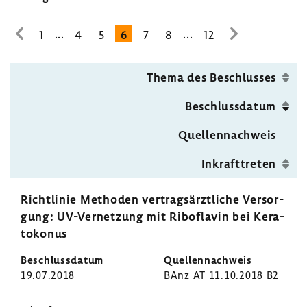
ärzt­
liche
...
...
1
4
5
6
7
8
12
zur
zur
Versor­
vorhe­
nächsten
gung
rigen
Seite
Thema des Beschlusses
Seite
Beschluss­datum
Quel­len­nach­weis
Inkraft­treten
Richt­linie Methoden vertrags­ärzt­liche Versor­
gung: UV-​Vernetzung mit Ribo­flavin bei Kera­
to­konus
19.07.2018
BAnz AT 11.10.2018 B2