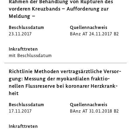
Rahmen der Behand­lung von Rupturen des
vorderen Kreuz­bands – Auffor­de­rung zur
Meldung –
23.11.2017
BAnz AT 24.11.2017 B2
mit Beschluss­datum
Richt­linie Methoden vertrags­ärzt­liche Versor­
gung: Messung der myokar­dialen frak­tio­
nellen Fluss­re­serve bei koro­narer Herz­krank­
heit
17.11.2017
BAnz AT 31.01.2018 B2