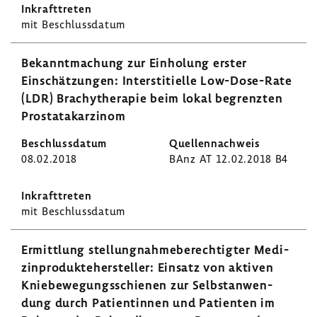
mit Beschluss­datum
Bekannt­ma­chung zur Einho­lung erster
Einschät­zungen: Inter­s­ti­ti­elle Low-​Dose-Rate
(LDR) Brachy­the­rapie beim lokal begrenzten
Prostata­kar­zinom
08.02.2018
BAnz AT 12.02.2018 B4
mit Beschluss­datum
Ermitt­lung stel­lung­nah­me­be­rech­tigter Medi­
zin­pro­dukte­her­steller: Einsatz von aktiven
Knie­be­we­gungs­schienen zur Selbst­an­wen­
dung durch Pati­en­tinnen und Pati­enten im