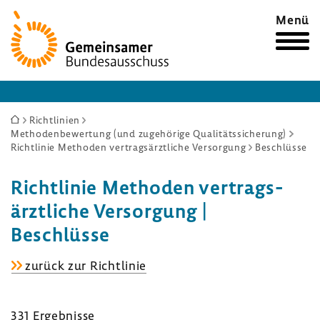
Zur
Menü
Startseite
Sie
Richtlinien
Methodenbewertung (und zugehörige Qualitätssicherung)
sind
Richtlinie Methoden vertragsärztliche Versorgung
Beschlüsse
hier:
Richt­linie Methoden vertrags­
ärzt­liche Versor­gung |
Beschlüsse
Richt­
zurück zur Richt­linie
linie
Methoden
331 Ergeb­nisse
vertrags­