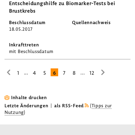
Entschei­dungs­hilfe zu Biomarker-​Tests bei
Brust­krebs
18.05.2017
mit Beschluss­datum
...
...
1
4
5
6
7
8
12
zur
zur
vorhe­
nächsten
rigen
Seite
Seite
Inhalte drucken
Letzte Änderungen
|
als RSS-Feed
(
Tipps zur
Nutzung
)