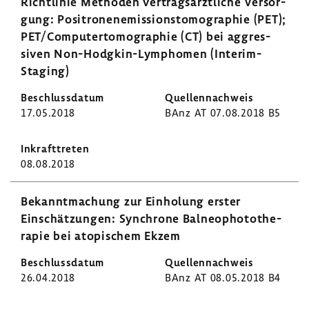
Richt­linie Methoden vertrags­ärzt­liche Versor­
gung: Posi­tro­nen­emis­si­ons­to­mo­gra­phie (PET);
PET/Compu­ter­to­mo­gra­phie (CT) bei aggres­
siven Non-​Hodgkin-Lymphomen (Interim-​
Staging)
17.05.2018
BAnz AT 07.08.2018 B5
08.08.2018
Bekannt­ma­chung zur Einho­lung erster
Einschät­zungen: Synchrone Balneo­pho­to­the­
rapie bei atopi­schem Ekzem
26.04.2018
BAnz AT 08.05.2018 B4