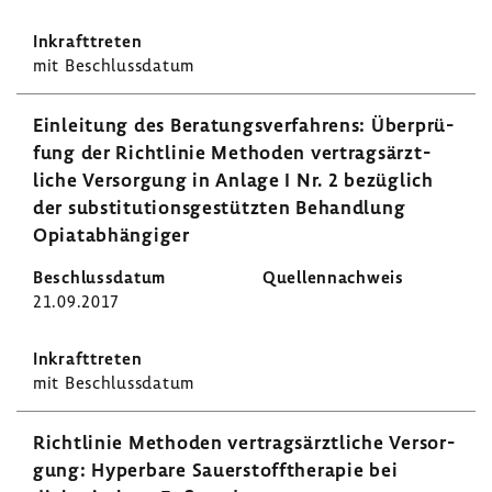
mit Beschluss­datum
Einlei­tung des Bera­tungs­ver­fah­rens: Über­prü­
fung der Richt­linie Methoden vertrags­ärzt­
liche Versor­gung in Anlage I Nr. 2 bezüg­lich
der substi­tu­ti­ons­ge­stützten Behand­lung
Opiat­ab­hän­giger
21.09.2017
mit Beschluss­datum
Richt­linie Methoden vertrags­ärzt­liche Versor­
gung: Hyper­bare Sauer­stoff­the­rapie bei