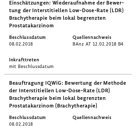
Einschät­zungen: Wieder­auf­nahme der Bewer­
tung der Inter­s­ti­ti­ellen Low-​Dose-Rate (LDR)
Brachy­the­rapie beim lokal begrenzten
Prostata­kar­zinom
08.02.2018
BAnz AT 12.02.2018 B4
mit Beschluss­datum
Beauf­tra­gung IQWiG: Bewer­tung der Methode
der Inter­s­ti­ti­ellen Low-​Dose-Rate (LDR)
Brachy­the­rapie beim lokal begrenzten
Prostata­kar­zinom (Brachy­the­rapie)
08.02.2018