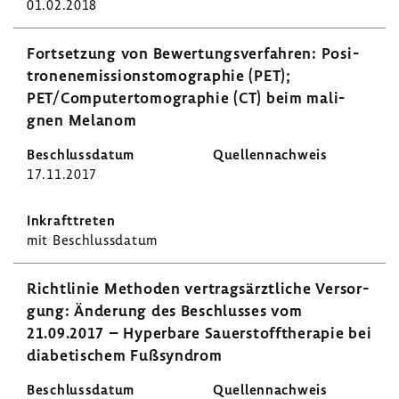
01.02.2018
Fort­set­zung von Bewer­tungs­ver­fahren: Posi­
tro­nen­emis­si­ons­to­mo­gra­phie (PET);
PET/Compu­ter­to­mo­gra­phie (CT) beim mali­
gnen Melanom
17.11.2017
mit Beschluss­datum
Richt­linie Methoden vertrags­ärzt­liche Versor­
gung: Ände­rung des Beschlusses vom
21.09.2017 – Hyper­bare Sauer­stoff­the­rapie bei
diabe­ti­schem Fußsyn­drom