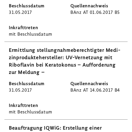
31.05.2017
BAnz AT 01.06.2017 B5
mit Beschluss­datum
Ermitt­lung stel­lung­nah­me­be­rech­tigter Medi­
zin­pro­dukte­her­steller: UV-​Vernetzung mit
Ribo­flavin bei Kera­to­konus – Auffor­de­rung
zur Meldung –
31.05.2017
BAnz AT 14.06.2017 B4
mit Beschluss­datum
Beauf­tra­gung IQWiG: Erstel­lung einer