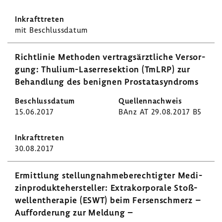
mit Beschluss­datum
Richt­linie Methoden vertrags­ärzt­liche Versor­
gung: Thulium-​Laserresektion (TmLRP) zur
Behand­lung des benignen Prosta­ta­syn­droms
15.06.2017
BAnz AT 29.08.2017 B5
30.08.2017
Ermitt­lung stel­lung­nah­me­be­rech­tigter Medi­
zin­pro­dukte­her­steller: Extra­kor­po­rale Stoß­
wel­len­the­rapie (ESWT) beim Fersen­schmerz –
Auffor­de­rung zur Meldung –