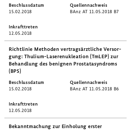
15.02.2018
BAnz AT 11.05.2018 B7
12.05.2018
Richt­linie Methoden vertrags­ärzt­liche Versor­
gung: Thulium-​Laserenukleation (TmLEP) zur
Behand­lung des benignen Prosta­ta­syn­droms
(BPS)
15.02.2018
BAnz AT 11.05.2018 B6
12.05.2018
Bekannt­ma­chung zur Einho­lung erster