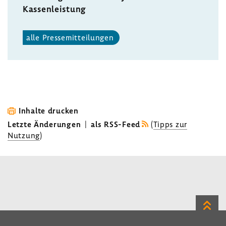
Kassen­leis­tung
alle Pres­se­mit­tei­lungen
Inhalte drucken
Letzte Änderungen
|
als RSS-Feed
(
Tipps zur
Nutzung
)
Zum
Seite