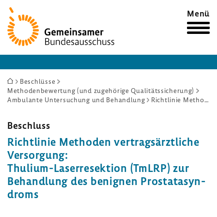
Zur
Menü
Startseite
Sie
Beschlüsse
Methodenbewertung (und zugehörige Qualitätssicherung)
sind
Ambulante Untersuchung und Behandlung
Richtlinie Methoden vertragsärztliche Versorgung: Thulium-Laserresektion (TmLRP) zur Behandlung des benignen Prostatasyndroms
hier:
Beschluss
Richt­linie Methoden vertrags­ärzt­liche
Versor­gung:
Thulium-​Laserresektion (TmLRP) zur
Behand­lung des benignen Prosta­ta­syn­
droms