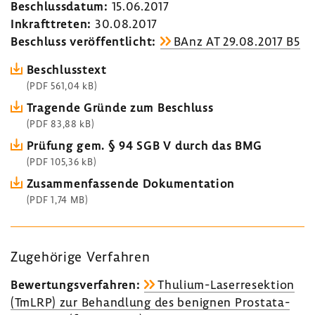
Beschluss­datum:
15.06.2017
Inkraft­treten:
30.08.2017
Beschluss veröf­fent­licht:
BAnz AT 29.08.2017 B5
Beschluss­text
(PDF 561,04 kB)
Tragende Gründe zum Beschluss
(PDF 83,88 kB)
Prüfung gem. § 94 SGB V durch das BMG
(PDF 105,36 kB)
Zusam­men­fas­sende Doku­men­ta­tion
(PDF 1,74 MB)
Zuge­hö­rige Verfahren
Bewer­tungs­ver­fahren:
Thulium-​Laserresektion
(TmLRP) zur Behand­lung des benignen Prosta­ta­