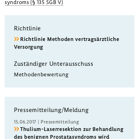
syn­droms (§ 135 SGB V)
Richt­linie
Richt­linie Methoden vertrags­ärzt­liche
Versor­gung
Zustän­diger Unter­aus­schuss
Metho­den­be­wer­tung
Pres­se­mit­tei­lung/Meldung
15.06.2017 | Pres­se­mit­tei­lung
Thulium-​Laserresektion zur Behand­lung
des benignen Prosta­ta­syn­droms wird