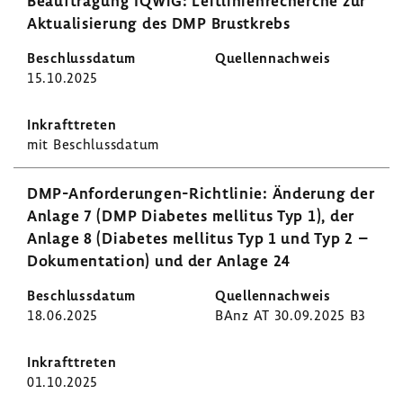
Beauf­tra­gung IQWiG: Leit­li­ni­en­re­cherche zur
Aktua­li­sie­rung des DMP Brust­krebs
15.10.2025
mit Beschluss­datum
DMP-​Anforderungen-Richtlinie: Ände­rung der
Anlage 7 (DMP Diabetes mellitus Typ 1), der
Anlage 8 (Diabetes mellitus Typ 1 und Typ 2 –
Doku­men­ta­tion) und der Anlage 24
18.06.2025
BAnz AT 30.09.2025 B3
01.10.2025