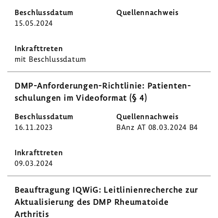
15.05.2024
mit Beschluss­datum
DMP-​Anforderungen-Richtlinie: Pati­en­ten­
schu­lungen im Video­format (§ 4)
16.11.2023
BAnz AT 08.03.2024 B4
09.03.2024
Beauf­tra­gung IQWiG: Leit­li­ni­en­re­cherche zur
Aktua­li­sie­rung des DMP Rheu­ma­toide
Arthritis