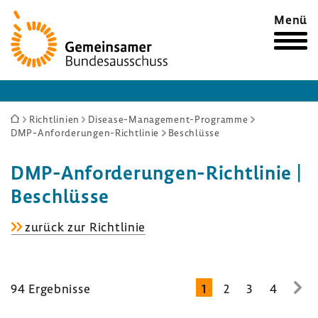
Zur
Menü
Startseite
Sie
Richtlinien
Disease-Management-Programme
DMP-Anforderungen-Richtlinie
Beschlüsse
sind
hier:
DMP-​Anforderungen-Richtlinie |
Beschlüsse
DMP-​
zurück zur Richt­linie
Anforderungen-
Richtlinie
94 Ergeb­nisse
1
2
3
4
zur
näc