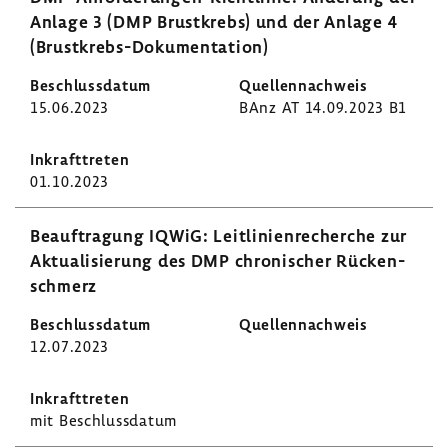
Anlage 3 (DMP Brust­krebs) und der Anlage 4
(Brustkrebs-​Dokumentation)
15.06.2023
BAnz AT 14.09.2023 B1
01.10.2023
Beauf­tra­gung IQWiG: Leit­li­ni­en­re­cherche zur
Aktua­li­sie­rung des DMP chro­ni­scher Rücken­
schmerz
12.07.2023
mit Beschluss­datum