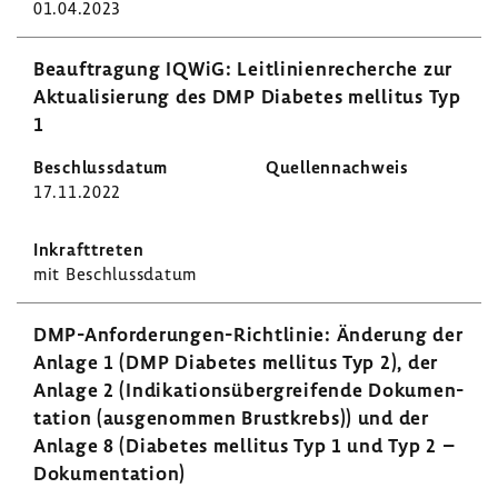
01.04.2023
Beauf­tra­gung IQWiG: Leit­li­ni­en­re­cherche zur
Aktua­li­sie­rung des DMP Diabetes mellitus Typ
1
17.11.2022
mit Beschluss­datum
DMP-​Anforderungen-Richtlinie: Ände­rung der
Anlage 1 (DMP Diabetes mellitus Typ 2), der
Anlage 2 (Indi­ka­ti­ons­über­grei­fende Doku­men­
ta­tion (ausge­nommen Brust­krebs)) und der
Anlage 8 (Diabetes mellitus Typ 1 und Typ 2 –
Doku­men­ta­tion)