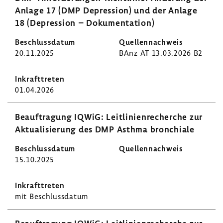
Anlage 17 (DMP Depres­sion) und der Anlage
18 (Depres­sion – Doku­men­ta­tion)
20.11.2025
BAnz AT 13.03.2026 B2
01.04.2026
Beauf­tra­gung IQWiG: Leit­li­ni­en­re­cherche zur
Aktua­li­sie­rung des DMP Asthma bron­chiale
15.10.2025
mit Beschluss­datum