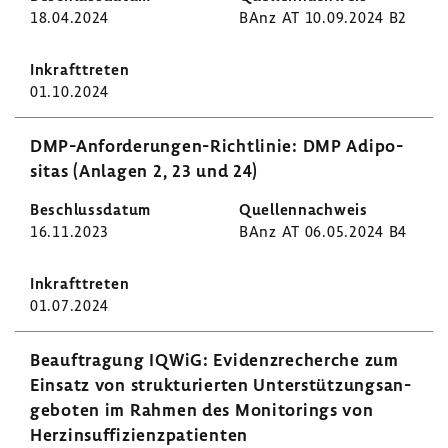
18.04.2024
BAnz AT 10.09.2024 B2
01.10.2024
DMP-​Anforderungen-Richtlinie: DMP Adipo­
sitas (Anlagen 2, 23 und 24)
16.11.2023
BAnz AT 06.05.2024 B4
01.07.2024
Beauf­tra­gung IQWiG: Evidenz­re­cherche zum
Einsatz von struk­tu­rierten Unter­stüt­zungs­an­
ge­boten im Rahmen des Moni­to­rings von
Herz­in­suf­fi­zi­enz­pa­ti­enten