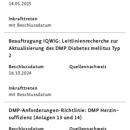
14.05.2025
mit Beschluss­datum
Beauf­tra­gung IQWiG: Leit­li­ni­en­re­cherche zur
Aktua­li­sie­rung des DMP Diabetes mellitus Typ
2
16.10.2024
mit Beschluss­datum
DMP-​Anforderungen-Richtlinie: DMP Herz­in­
suf­fi­zienz (Anlagen 13 und 14)