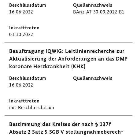
16.06.2022
BAnz AT 30.09.2022 B1
01.10.2022
Beauf­tra­gung IQWiG: Leit­li­ni­en­re­cherche zur
Aktua­li­sie­rung der Anfor­de­rungen an das DMP
koro­nare Herz­krank­heit (KHK)
16.06.2022
mit Beschluss­datum
Bestim­mung des Kreises der nach § 137f
Absatz 2 Satz 5 SGB V stel­lung­nah­me­be­rech­