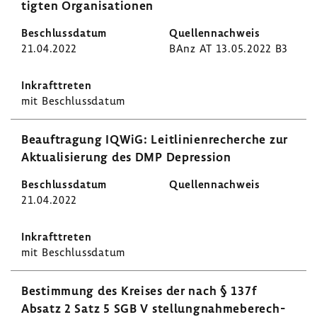
tigten Orga­ni­sa­tionen
21.04.2022
BAnz AT 13.05.2022 B3
mit Beschluss­datum
Beauf­tra­gung IQWiG: Leit­li­ni­en­re­cherche zur
Aktua­li­sie­rung des DMP Depres­sion
21.04.2022
mit Beschluss­datum
Bestim­mung des Kreises der nach § 137f
Absatz 2 Satz 5 SGB V stel­lung­nah­me­be­rech­