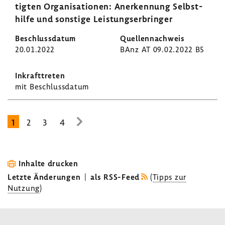
tigten Orga­ni­sa­tionen: Aner­ken­nung Selbst­
hilfe und sons­tige Leis­tungs­er­bringer
20.01.2022
BAnz AT 09.02.2022 B5
mit Beschluss­datum
1
2
3
4
zur
nächsten
Seite
Inhalte drucken
Letzte Änderungen
|
als RSS-Feed
(
Tipps zur
Nutzung
)