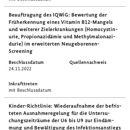
Beauf­tra­gung des IQWiG: Bewer­tung der
Früh­erken­nung eines Vitamin B12-​Mangels
und weiterer Ziel­er­kran­kungen (Homo­cys­ti­n­
urie, Propio­na­zi­dämie und Methyl­ma­lo­na­zi­
durie) im erwei­terten Neugeborenen-​
Screening
24.11.2022
mit Beschluss­datum
Kinder-​Richtlinie: Wieder­auf­nahme der befris­
teten Ausnah­me­re­ge­lung für die Unter­su­
chungs­zeit­räume der U6 bis U9 zur Eindäm­
mung und Bewäl­ti­gung des Infek­ti­ons­an­stiegs