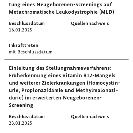
tung eines Neugeborenen-​Screenings auf
Metachro­ma­ti­sche Leuko­dys­tro­phie (MLD)
16.01.2025
mit Beschluss­datum
Einlei­tung des Stel­lung­nah­me­ver­fah­rens:
Früh­erken­nung eines Vitamin B12-​Mangels
und weiterer Ziel­er­kran­kungen (Homo­cys­ti­n­
urie, Propio­na­zi­dämie und Methyl­ma­lo­na­zi­
durie) im erwei­terten Neugeborenen-​
Screening
23.01.2025