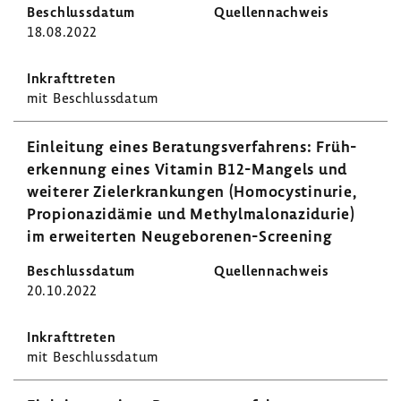
18.08.2022
mit Beschluss­datum
Einlei­tung eines Bera­tungs­ver­fah­rens: Früh­
erken­nung eines Vitamin B12-​Mangels und
weiterer Ziel­er­kran­kungen (Homo­cys­ti­n­urie,
Propio­na­zi­dämie und Methyl­ma­lo­na­zi­durie)
im erwei­terten Neugeborenen-​Screening
20.10.2022
mit Beschluss­datum