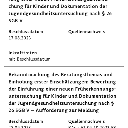
chung für Kinder und Doku­men­ta­tion der
Jugend­ge­sund­heits­un­ter­su­chung nach § 26
SGB V
17.08.2023
mit Beschluss­datum
Bekannt­ma­chung des Bera­tungs­themas und
Einho­lung erster Einschät­zungen: Bewer­tung
der Einfüh­rung einer neuen Früh­erken­nungs­
un­ter­su­chung für Kinder und Doku­men­ta­tion
der Jugend­ge­sund­heits­un­ter­su­chung nach §
26 SGB V – Auffor­de­rung zur Meldung
28.09.2023
BAnz AT 09.10.2023 B3