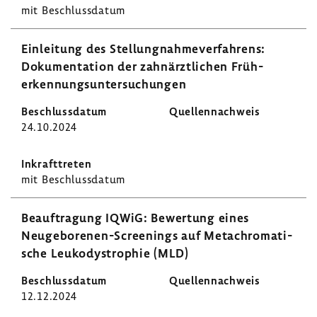
mit Beschluss­datum
Einlei­tung des Stel­lung­nah­me­ver­fah­rens:
Doku­men­ta­tion der zahn­ärzt­li­chen Früh­
erken­nungs­un­ter­su­chungen
24.10.2024
mit Beschluss­datum
Beauf­tra­gung IQWiG: Bewer­tung eines
Neugeborenen-​Screenings auf Metachro­ma­ti­
sche Leuko­dys­tro­phie (MLD)
12.12.2024