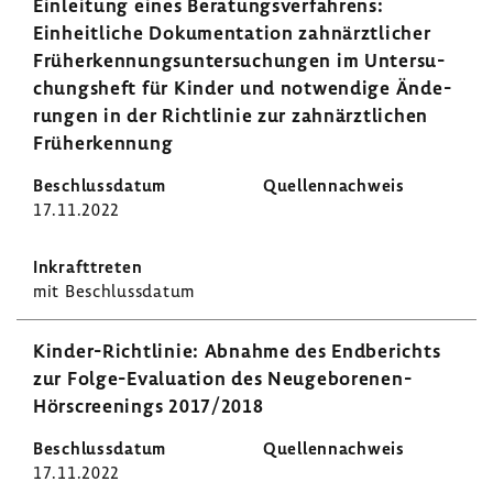
Einlei­tung eines Bera­tungs­ver­fah­rens:
Einheit­liche Doku­men­ta­tion zahn­ärzt­li­cher
Früh­erken­nungs­un­ter­su­chungen im Unter­su­
chungs­heft für Kinder und notwen­dige Ände­
rungen in der Richt­linie zur zahn­ärzt­li­chen
Früh­erken­nung
17.11.2022
mit Beschluss­datum
Kinder-​Richtlinie: Abnahme des Endbe­richts
zur Folge-​Evaluation des Neugeborenen-​
Hörscreenings 2017/2018
17.11.2022