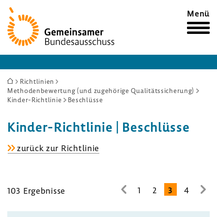
Zur
Menü
Startseite
Sie
Richtlinien
Methodenbewertung (und zugehörige Qualitätssicherung)
sind
Kinder-Richtlinie
Beschlüsse
hier:
Kinder-​Richtlinie | Beschlüsse
Kinder-​
zurück zur Richt­linie
Richtlinie
1
2
3
4
103 Ergeb­nisse
zur
zur
vorhe­
näc
rigen
Seit