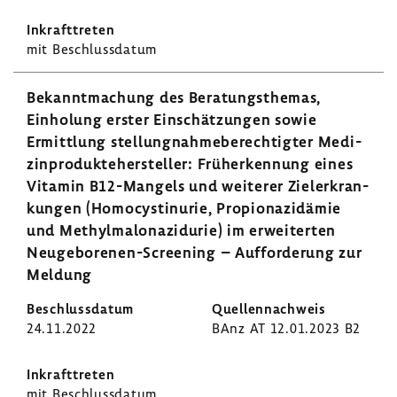
mit Beschluss­datum
Bekannt­ma­chung des Bera­tungs­themas,
Einho­lung erster Einschät­zungen sowie
Ermitt­lung stel­lung­nah­me­be­rech­tigter Medi­
zin­pro­dukte­her­steller: Früh­erken­nung eines
Vitamin B12-​Mangels und weiterer Ziel­er­kran­
kungen (Homo­cys­ti­n­urie, Propio­na­zi­dämie
und Methyl­ma­lo­na­zi­durie) im erwei­terten
Neugeborenen-​Screening – Auffor­de­rung zur
Meldung
24.11.2022
BAnz AT 12.01.2023 B2
mit Beschluss­datum