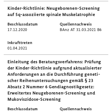
Kinder-​Richtlinie: Neugeborenen-​Screening
auf 5q-​assoziierte spinale Muskela­tro­phie
17.12.2020
BAnz AT 31.03.2021 B6
01.04.2021
Einlei­tung des Bera­tungs­ver­fah­rens: Prüfung
der Kinder-​Richtlinie aufgrund aktua­li­sierter
Anfor­de­rungen an die Durch­füh­rung gene­ti­
scher Reihen­un­ter­su­chungen gemäß § 23
Absatz 2 Nummer 6 Gendia­gnos­tik­ge­setz:
Erwei­tertes Neugeborenen-​Screening und
Mukoviszidose-​Screening