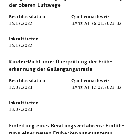
der oberen Luft­wege
15.12.2022
BAnz AT 26.01.2023 B2
15.12.2022
Kinder-​Richtlinie: Über­prü­fung der Früh­
erken­nung der Gallen­g­an­ga­t­resie
12.05.2023
BAnz AT 12.07.2023 B2
13.07.2023
Einlei­tung eines Bera­tungs­ver­fah­rens: Einfüh­
rung einer neuen Früh­erken­nungs­un­ter­su­