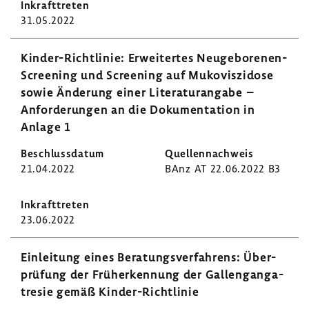
31.05.2022
Kinder-​Richtlinie: Erwei­tertes Neugeborenen-​
Screening und Scree­ning auf Muko­vis­zi­dose
sowie Ände­rung einer Lite­ra­tur­an­gabe –
Anfor­de­rungen an die Doku­men­ta­tion in
Anlage 1
21.04.2022
BAnz AT 22.06.2022 B3
23.06.2022
Einlei­tung eines Bera­tungs­ver­fah­rens: Über­
prü­fung der Früh­erken­nung der Gallen­g­an­ga­
t­resie gemäß Kinder-​Richtlinie