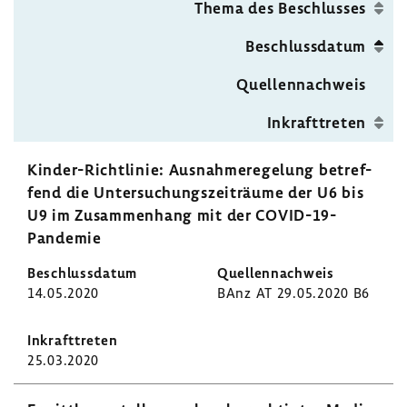
Thema des Beschlusses
Seite
Beschluss­datum
Quel­len­nach­weis
Inkraft­treten
Kinder-​Richtlinie: Ausnah­me­re­ge­lung betref­
fend die Unter­su­chungs­zeit­räume der U6 bis
U9 im Zusam­men­hang mit der COVID-​19-
Pandemie
14.05.2020
BAnz AT 29.05.2020 B6
25.03.2020