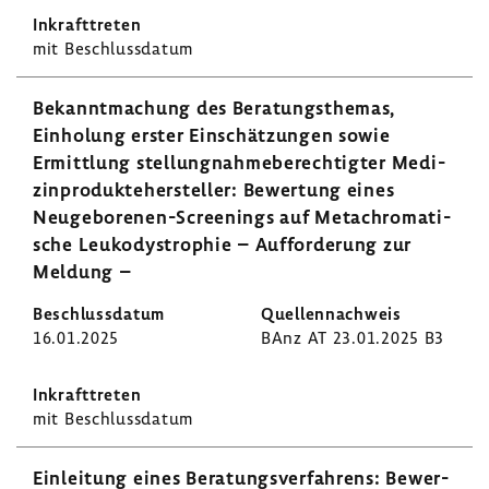
mit Beschluss­datum
Bekannt­ma­chung des Bera­tungs­themas,
Einho­lung erster Einschät­zungen sowie
Ermitt­lung stel­lung­nah­me­be­rech­tigter Medi­
zin­pro­dukte­her­steller: Bewer­tung eines
Neugeborenen-​Screenings auf Metachro­ma­ti­
sche Leuko­dys­tro­phie – Auffor­de­rung zur
Meldung –
16.01.2025
BAnz AT 23.01.2025 B3
mit Beschluss­datum
Einlei­tung eines Bera­tungs­ver­fah­rens: Bewer­