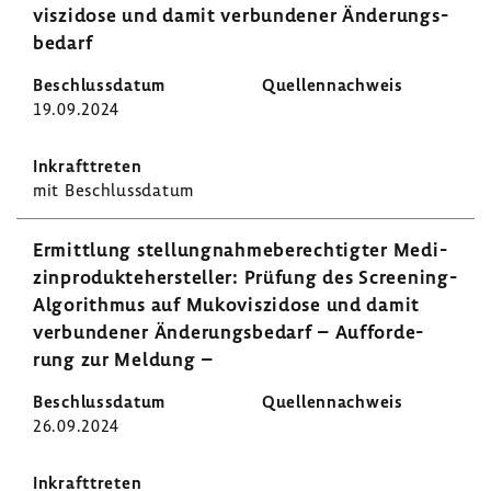
vis­zi­dose und damit verbun­dener Ände­rungs­
be­darf
19.09.2024
mit Beschluss­datum
Ermitt­lung stel­lung­nah­me­be­rech­tigter Medi­
zin­pro­dukte­her­steller: Prüfung des Screening-​
Algorithmus auf Muko­vis­zi­dose und damit
verbun­dener Ände­rungs­be­darf – Auffor­de­
rung zur Meldung –
26.09.2024