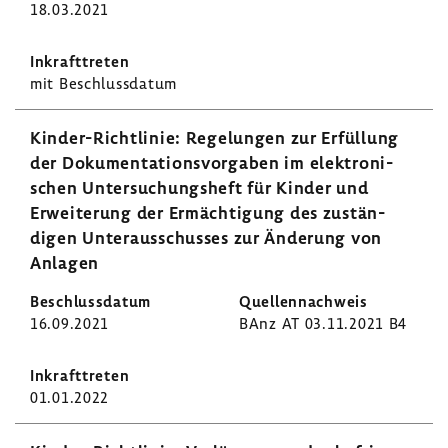
18.03.2021
mit Beschluss­datum
Kinder-​Richtlinie: Rege­lungen zur Erfül­lung
der Doku­men­ta­ti­ons­vor­gaben im elek­tro­ni­
schen Unter­su­chungs­heft für Kinder und
Erwei­te­rung der Ermäch­ti­gung des zustän­
digen Unter­aus­schusses zur Ände­rung von
Anlagen
16.09.2021
BAnz AT 03.11.2021 B4
01.01.2022