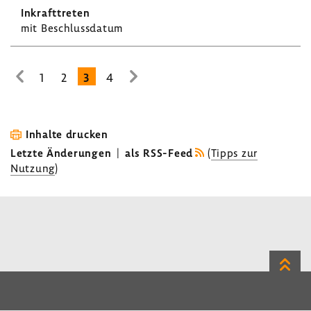
mit Beschluss­datum
1
2
3
4
zur
zur
vorhe­
nächsten
rigen
Seite
Seite
Inhalte drucken
Letzte Änderungen
|
als RSS-Feed
(
Tipps zur
Nutzung
)
Zum
Seite
LinkedIn
Instagram
Bluesky