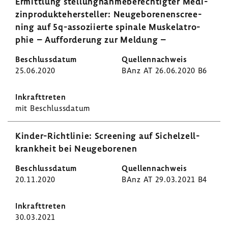
Ermitt­lung stel­lung­nah­me­be­rech­tigter Medi­
zin­pro­dukte­her­steller: Neuge­bo­re­nen­scree­
ning auf 5q-​assoziierte spinale Muskela­tro­
phie – Auffor­de­rung zur Meldung –
25.06.2020
BAnz AT 26.06.2020 B6
mit Beschluss­datum
Kinder-​Richtlinie: Scree­ning auf Sichel­zell­
krank­heit bei Neuge­bo­renen
20.11.2020
BAnz AT 29.03.2021 B4
30.03.2021