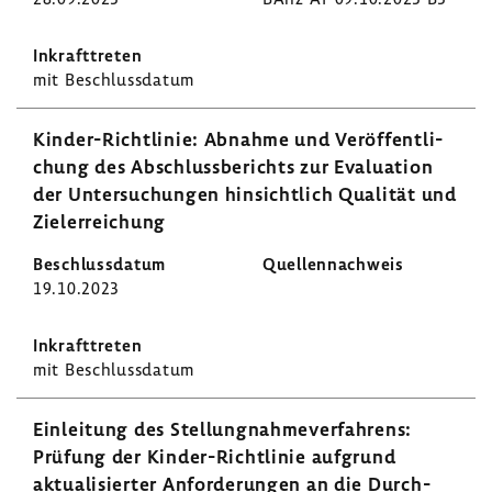
mit Beschluss­datum
Kinder-​Richtlinie: Abnahme und Veröf­fent­li­
chung des Abschluss­be­richts zur Evalua­tion
der Unter­su­chungen hinsicht­lich Qualität und
Ziel­er­rei­chung
19.10.2023
mit Beschluss­datum
Einlei­tung des Stel­lung­nah­me­ver­fah­rens:
Prüfung der Kinder-​Richtlinie aufgrund
aktua­li­sierter Anfor­de­rungen an die Durch­