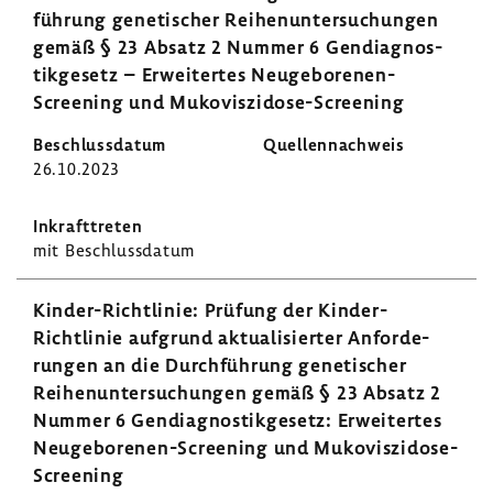
füh­rung gene­ti­scher Reihen­un­ter­su­chungen
gemäß § 23 Absatz 2 Nummer 6 Gendia­gnos­
tik­ge­setz – Erwei­tertes Neugeborenen-​
Screening und Mukoviszidose-​Screening
26.10.2023
mit Beschluss­datum
Kinder-​Richtlinie: Prüfung der Kinder-​
Richtlinie aufgrund aktua­li­sierter Anfor­de­
rungen an die Durch­füh­rung gene­ti­scher
Reihen­un­ter­su­chungen gemäß § 23 Absatz 2
Nummer 6 Gendia­gnos­tik­ge­setz: Erwei­tertes
Neugeborenen-​Screening und Mukoviszidose-​
Screening