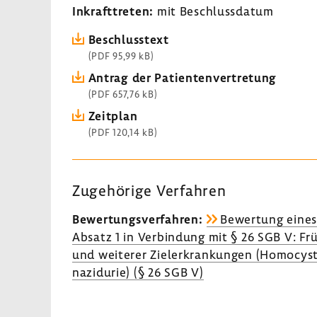
Inkraft­treten:
mit Beschluss­datum
Beschluss­text
(PDF 95,99 kB)
Antrag der Pati­en­ten­ver­tre­tung
(PDF 657,76 kB)
Zeit­plan
(PDF 120,14 kB)
Zuge­hö­rige Verfahren
Bewer­tungs­ver­fahren:
Bewer­tung eine
Absatz 1 in Verbin­dung mit § 26 SGB V: Fr
und weiterer Ziel­er­kran­kungen (Homo­cys­ti
na­zi­durie) (§ 26 SGB V)