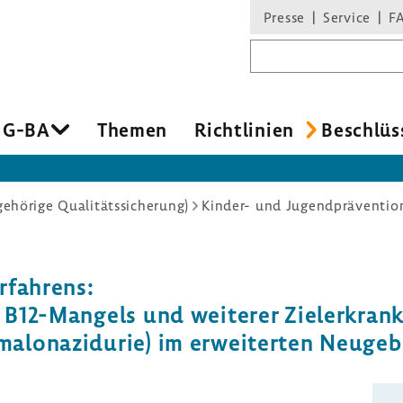
Presse
Service
F
Suchbegriff
 G-BA
Themen
Richt­li­nien
Beschlüs
hörige Qualitätssicherung)
Kinder- und Jugendpräventio
­fah­rens:
B12-​Mangels und weiterer Ziel­er­kran­k
ma­lo­na­zi­durie) im erwei­terten Neug