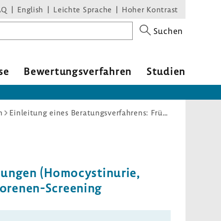
AQ
English
Leichte Sprache
Hoher Kontrast
Suchen
se
Bewer­tungs­ver­fahren
Studien
n
Einleitung eines Beratungsverfahrens: Früherkennung eines Vitamin B12-Mangels und weiterer Zielerkrankungen (Homocystinurie, Propionazidämie und Methylmalonazidurie) im erweiterten Neugeborenen-Screening
ungen (Homo­cys­ti­n­urie,
eborenen-​Screening