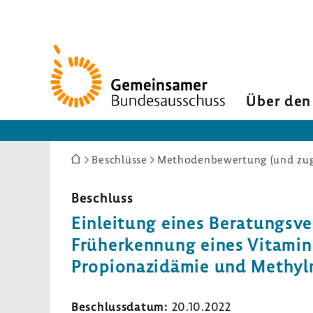
Zur
Startseite
Über den
Sie
Beschlüsse
Methodenbewertung (und zuge
sind
hier:
Beschluss
Einlei­tung eines Bera­tungs­ver
Früh­erken­nung eines Vitamin 
Propio­na­zi­dämie und Methyl­
Beschluss­datum:
20.10.2022