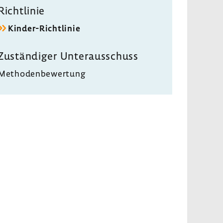
Richt­linie
Kinder-​Richtlinie
Zustän­diger Unter­aus­schuss
Metho­den­be­wer­tung