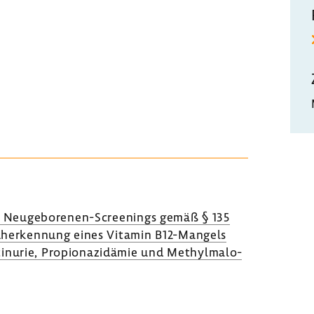
s Neugeborenen-​Screenings gemäß § 135
üh­erken­nung eines Vitamin B12-​Mangels
­n­urie, Propio­na­zi­dämie und Methyl­ma­lo­