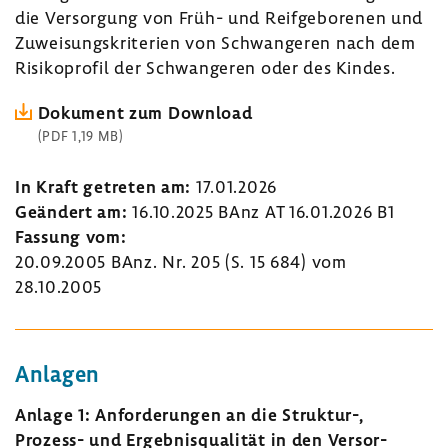
die Versor­gung von Früh- und Reif­ge­bo­renen und
Zuwei­sungs­kri­te­rien von Schwan­geren nach dem
Risi­ko­profil der Schwan­geren oder des Kindes.
Doku­ment zum Down­load
(PDF 1,19 MB)
In Kraft getreten am:
17.01.2026
Geän­dert am:
16.10.2025 BAnz AT 16.01.2026 B1
Fassung vom:
20.09.2005 BAnz. Nr. 205 (S. 15 684) vom
28.10.2005
Anlagen
Anlage 1: Anfor­de­rungen an die Struktur-​,
Prozess-​ und Ergeb­nis­qua­lität in den Versor­