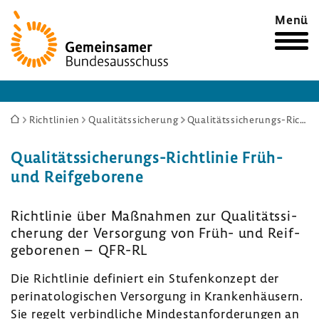
Zur
Menü
Startseite
Sie
Richtlinien
Qualitätssicherung
Qualitätssicherungs-Richtlinie Früh- und Reifgeborene
sind
Qualitätssicherungs-​Richtlinie Früh-
hier:
und Reif­ge­bo­rene
Richt­linie über Maßnahmen zur Quali­täts­si­
che­rung der Versor­gung von Früh- und Reif­
ge­bo­renen – QFR-RL
Die Richt­linie defi­niert ein Stufen­kon­zept der
peri­na­to­lo­gi­schen Versor­gung in Kran­ken­häu­sern.
Sie regelt verbind­liche Mindest­an­for­de­rungen an