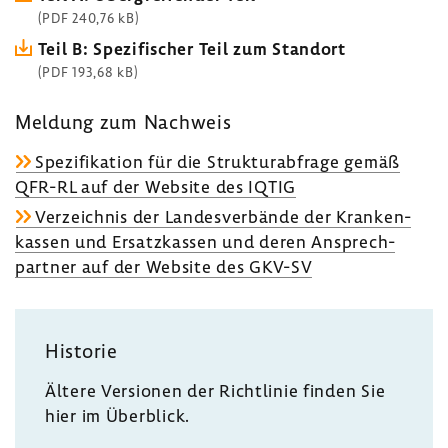
(PDF 240,76 kB)
Teil B: Spezi­fi­scher Teil zum Standort
(PDF 193,68 kB)
Meldung zum Nach­weis
Spezi­fi­ka­tion für die Struk­tur­ab­frage gemäß
QFR-RL auf der Website des IQTIG
Verzeichnis der Landes­ver­bände der Kran­ken­
kassen und Ersatz­kassen und deren Ansprech­
partner auf der Website des GKV-SV
Historie
Ältere Versionen der Richt­linie finden Sie
hier im Über­blick.