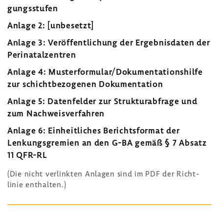
gungs­stufen
Anlage 2: [unbe­setzt]
Anlage 3: Veröf­fent­li­chung der Ergeb­nis­daten der
Peri­na­tal­zen­tren
Anlage 4: Muster­for­mular/Doku­men­ta­ti­ons­hilfe
zur schicht­be­zo­genen Doku­men­ta­tion
Anlage 5: Daten­felder zur Struk­tur­ab­frage und
zum Nach­weis­ver­fahren
Anlage 6: Einheit­li­ches Berichts­format der
Lenkungs­gre­mien an den G-BA gemäß § 7 Absatz
11 QFR-RL
(Die nicht verlinkten Anlagen sind im PDF der Richt­
linie enthalten.)