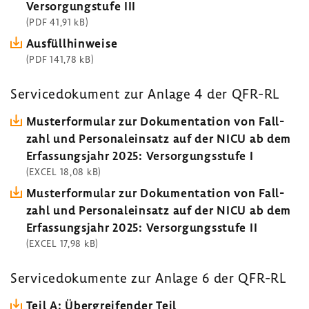
Versor­gung­s­tufe III
(PDF 41,91 kB)
Ausfüll­hin­weise
(PDF 141,78 kB)
Servi­ce­do­ku­ment zur Anlage 4 der QFR-RL
Muster­for­mular zur Doku­men­ta­tion von Fall­
zahl und Perso­nal­ein­satz auf der NICU ab dem
Erfas­sungs­jahr 2025: Versor­gungs­stufe I
(EXCEL 18,08 kB)
Muster­for­mular zur Doku­men­ta­tion von Fall­
zahl und Perso­nal­ein­satz auf der NICU ab dem
Erfas­sungs­jahr 2025: Versor­gungs­stufe II
(EXCEL 17,98 kB)
Servi­ce­do­ku­mente zur Anlage 6 der QFR-RL
Teil A: Über­grei­fender Teil