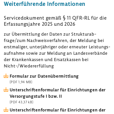
Weiter­füh­rende Infor­ma­tionen
Servi­ce­do­ku­ment gemäß § 11 QFR-RL für die
Erfas­sungs­jahre 2025 und 2026
zur Über­mitt­lung der Daten zur Struk­tur­ab­
frage/zum Nach­weis­ver­fahren, der Meldung bei
erst­ma­liger, unter­jäh­riger oder erneuter Leis­tungs­
auf­nahme sowie zur Meldung an Landes­ver­bände
der Kran­ken­kassen und Ersatz­kassen bei
Nicht-/Wieder­erfül­lung
Formular zur Daten­über­mitt­lung
(PDF 1,94 MB)
Unter­schrif­ten­for­mular für Einrich­tungen der
Versor­gung­s­tufe I bzw. II
(PDF 43,37 kB)
Unter­schrif­ten­for­mular für Einrich­tungen der