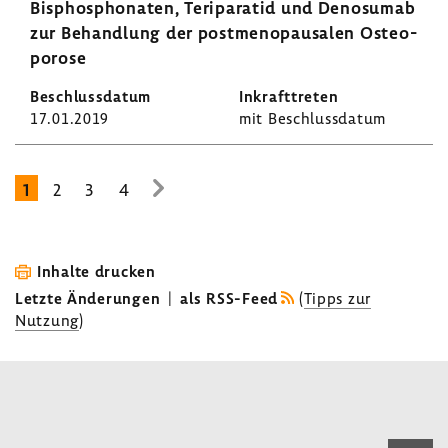
Bisphos­pho­naten, Teri­pa­ratid und Deno­sumab
zur Behand­lung der post­meno­pau­salen Osteo­
po­rose
17.01.2019
mit Beschluss­datum
1
2
3
4
zur
nächsten
Seite
Inhalte drucken
Letzte Änderungen
|
als RSS-Feed
(
Tipps zur
Nutzung
)