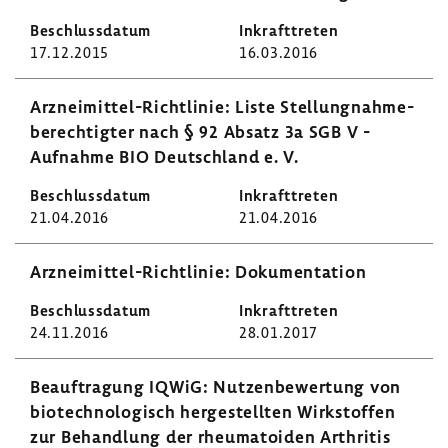
17.12.2015
16.03.2016
Arzneimittel-​Richtlinie: Liste Stel­lung­nah­me­
be­rech­tigter nach § 92 Absatz 3a SGB V -
Aufnahme BIO Deutsch­land e. V.
21.04.2016
21.04.2016
Arzneimittel-​Richtlinie: Doku­men­ta­tion
24.11.2016
28.01.2017
Beauf­tra­gung IQWiG: Nutzen­be­wer­tung von
biotech­no­lo­gisch herge­stellten Wirk­stoffen
zur Behand­lung der rheu­ma­to­iden Arthritis