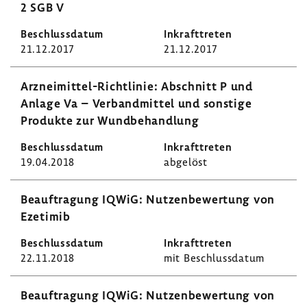
2 SGB V
21.12.2017
21.12.2017
Arzneimittel-​Richtlinie: Abschnitt P und
Anlage Va – Verband­mittel und sons­tige
Produkte zur Wund­be­hand­lung
19.04.2018
abge­löst
Beauf­tra­gung IQWiG: Nutzen­be­wer­tung von
Ezetimib
22.11.2018
mit Beschluss­datum
Beauf­tra­gung IQWiG: Nutzen­be­wer­tung von