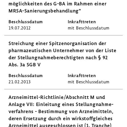
mög­lich­keiten des G-BA im Rahmen einer
MRSA-​Sanierungsbehandlung"
19.07.2012
mit Beschluss­datum
Strei­chung einer Spit­zen­or­ga­ni­sa­tion der
phar­ma­zeu­ti­schen Unter­nehmer von der Liste
der Stel­lung­nah­me­be­rech­tigten nach § 92
Abs. 3a SGB V
21.02.2013
mit Beschluss­datum
Arzneimittel-​Richtlinie/Abschnitt M und
Anlage VII: Einlei­tung eines Stel­lung­nah­me­
ver­fah­rens - Bestim­mung von Arznei­mit­teln,
deren Erset­zung durch ein wirk­stoff­glei­ches
Arznei­mittel ausge­schlossen ist (1. Tranche)