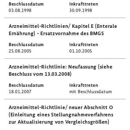
03.08.1998
30.09.1998
Arzneimittel-​Richtlinien/ Kapitel E (Ente­rale
Ernäh­rung) - Ersatz­vor­nahme des BMGS
25.08.2005
01.10.2005
Arzneimittel-​Richtlinie: Neufas­sung (siehe
Beschluss vom 13.03.2008)
18.01.2007
mit Beschluss­datum
Arzneimittel-​Richtlinie/ neuer Abschnitt O
(Einlei­tung eines Stel­lung­nah­me­ver­fah­rens
zur Aktua­li­sie­rung von Vergleichs­größen)