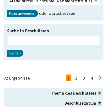
des
gewählten
oder
zurück­setzen
Filter anwenden
Unterausschusses
auswählen
Suche in Beschlüssen
Suchen
92 Ergeb­nisse
1
2
3
4
zur
näc
Seit
Thema des Beschlusses
Beschluss­datum