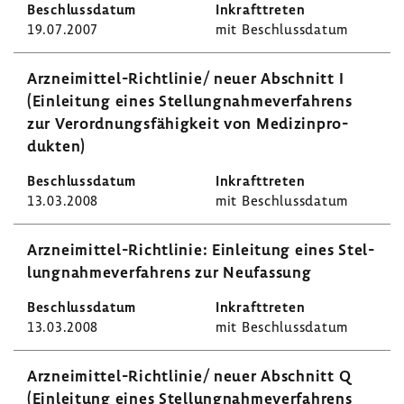
19.07.2007
mit Beschluss­datum
Arzneimittel-​Richtlinie/ neuer Abschnitt I
(Einlei­tung eines Stel­lung­nah­me­ver­fah­rens
zur Verord­nungs­fä­hig­keit von Medi­zin­pro­
dukten)
13.03.2008
mit Beschluss­datum
Arzneimittel-​Richtlinie: Einlei­tung eines Stel­
lung­nah­me­ver­fah­rens zur Neufas­sung
13.03.2008
mit Beschluss­datum
Arzneimittel-​Richtlinie/ neuer Abschnitt Q
(Einlei­tung eines Stel­lung­nah­me­ver­fah­rens