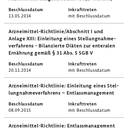
13.05.2014
mit Beschluss­datum
Arzneimittel-​Richtlinie/Abschnitt I und
Anlage XIII: Einlei­tung eines Stel­lung­nah­me­
ver­fah­rens - Bilan­zierte Diäten zur ente­ralen
Ernäh­rung gemäß § 31 Abs. 5 SGB V
20.11.2014
mit Beschluss­datum
Arzneimittel-​Richtlinie: Einlei­tung eines Stel­
lung­nah­me­ver­fah­rens – Entlass­ma­nage­ment
08.09.2015
mit Beschluss­datum
Arzneimittel-​Richtlinie: Entlass­ma­nage­ment