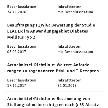
24.11.2016
mit Beschluss­datum
Beauf­tra­gung IQWiG: Bewer­tung der Studie
LEADER im Anwen­dungs­ge­biet Diabetes
Mellitus Typ 2
07.03.2017
mit Beschluss­datum
Arzneimittel-​Richtlinie: Weitere Anfor­de­
rungen zu soge­nannten BtM- und T-​Rezepten
17.11.2017
31.01.2018
Arzneimittel-​Richtlinie: Bestim­mung von
Stel­lung­nah­me­be­rech­tigten nach § 35 Absatz