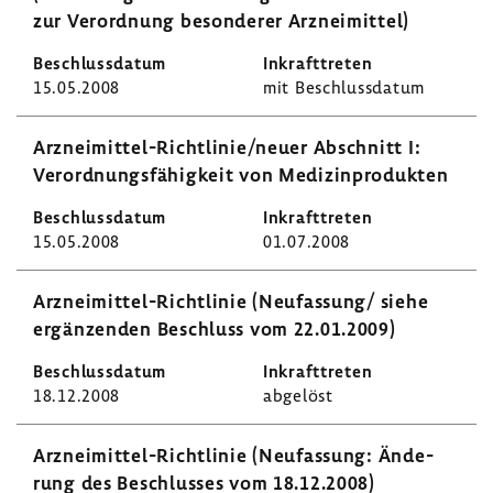
zur Verord­nung beson­derer Arznei­mittel)
15.05.2008
mit Beschluss­datum
Arzneimittel-​Richtlinie/neuer Abschnitt I:
Verord­nungs­fä­hig­keit von Medi­zin­pro­dukten
15.05.2008
01.07.2008
Arzneimittel-​Richtlinie (Neufas­sung/ siehe
ergän­zenden Beschluss vom 22.01.2009)
18.12.2008
abge­löst
Arzneimittel-​Richtlinie (Neufas­sung: Ände­
rung des Beschlusses vom 18.12.2008)