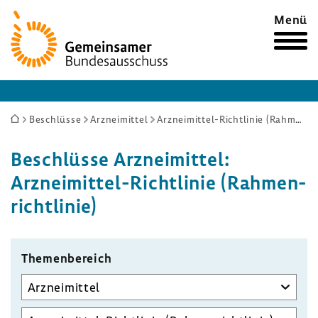
Zur
Menü
Startseite
Sie
Beschlüsse
Arzneimittel
Arzneimittel-Richtlinie (Rahmenrichtlinie)
sind
Beschlüsse Arznei­mittel:
hier:
Arzneimittel-​Richtlinie (Rahmen­
richt­linie)
Themen­be­reich
Unterausschuss
auswählen
Aufgabenbereich