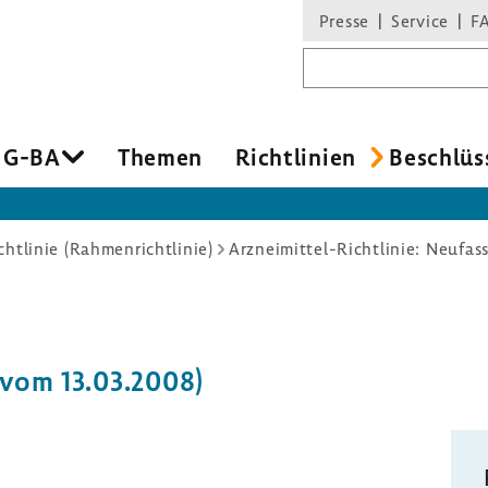
Presse
Service
F
Suchbegriff
 G-BA
Themen
Richt­li­nien
Beschlüs
chtlinie (Rahmenrichtlinie)
Arzneimittel-Richtlinie: Neufas
 vom 13.03.2008)