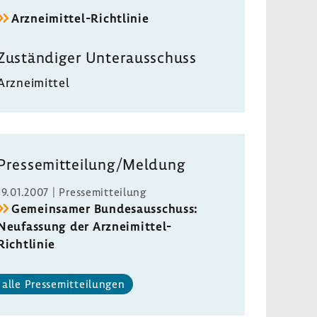
Arzneimittel-​Richtlinie
Zustän­diger Unter­aus­schuss
Arznei­mittel
Pres­se­mit­tei­lung/Meldung
19.01.2007 | Pres­se­mit­tei­lung
Gemein­samer Bundes­aus­schuss:
Neufas­sung der Arzneimittel-​
Richtlinie
alle Pres­se­mit­tei­lungen