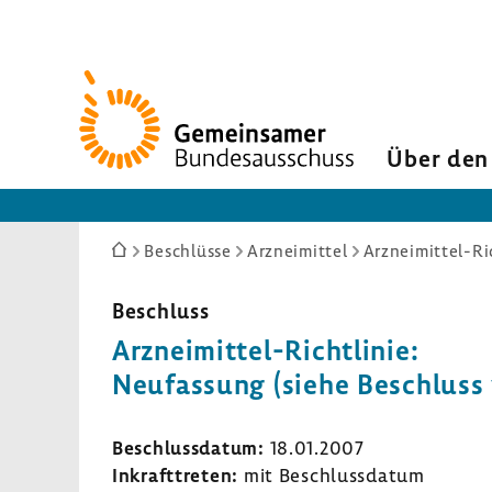
Zur
Startseite
Über den
Sie
Beschlüsse
Arzneimittel
Arzneimittel-Ri
sind
hier:
Beschluss
Arzneimittel-​Richtlinie:
Neufas­sung (siehe Beschluss
Beschluss­datum:
18.01.2007
Inkraft­treten:
mit Beschluss­datum